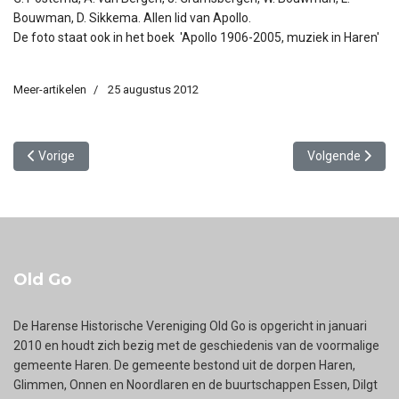
Bouwman, D. Sikkema. Allen lid van Apollo.
De foto staat ook in het boek 'Apollo 1906-2005, muziek in Haren'
Meer-artikelen
25 augustus 2012
Vorig artikel: Sporen uit het verleden
Volgende artike
Vorige
Volgende
Old Go
De Harense Historische Vereniging Old Go is opgericht in januari
2010 en houdt zich bezig met de geschiedenis van de voormalige
gemeente Haren. De gemeente bestond uit de dorpen Haren,
Glimmen, Onnen en Noordlaren en de buurtschappen Essen, Dilgt