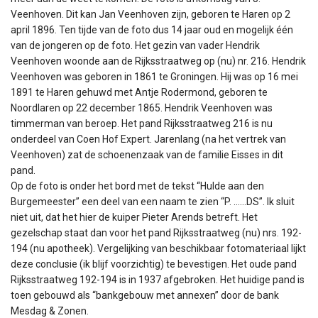
Veenhoven. Dit kan Jan Veenhoven zijn, geboren te Haren op 2
april 1896. Ten tijde van de foto dus 14 jaar oud en mogelijk één
van de jongeren op de foto. Het gezin van vader Hendrik
Veenhoven woonde aan de Rijksstraatweg op (nu) nr. 216. Hendrik
Veenhoven was geboren in 1861 te Groningen. Hij was op 16 mei
1891 te Haren gehuwd met Antje Rodermond, geboren te
Noordlaren op 22 december 1865. Hendrik Veenhoven was
timmerman van beroep. Het pand Rijksstraatweg 216 is nu
onderdeel van Coen Hof Expert. Jarenlang (na het vertrek van
Veenhoven) zat de schoenenzaak van de familie Eisses in dit
pand.
Op de foto is onder het bord met de tekst “Hulde aan den
Burgemeester” een deel van een naam te zien “P. ……DS”. Ik sluit
niet uit, dat het hier de kuiper Pieter Arends betreft. Het
gezelschap staat dan voor het pand Rijksstraatweg (nu) nrs. 192-
194 (nu apotheek). Vergelijking van beschikbaar fotomateriaal lijkt
deze conclusie (ik blijf voorzichtig) te bevestigen. Het oude pand
Rijksstraatweg 192-194 is in 1937 afgebroken. Het huidige pand is
toen gebouwd als “bankgebouw met annexen” door de bank
Mesdag & Zonen.