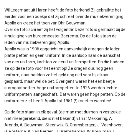
Wil Legemaat uit Haren heeft de foto herkend! Zij gebruikte het
eerder voor een boekje dat zij schreef over de muziekvereniging
Apollo en kreeg het toen van Dhr. Bouwman.
Over de foto schreef zij het volgende: Deze foto is gemaakt bij de
inhuldiging van burgemeester Boerema. Op de foto staan de
leden van muziekvereniging Apollo.
Apollo was in 1906 opgericht en aanvankelijk droegen de leden
platte petten en geen uniform. In de aanloop naar de aanschaf
van een uniform, kochten ze eerst uniformpetten. En die hadden
ze op deze foto voor het eerst op! Ze dragen dus nog geen
uniform, daar hadden ze het geld nog niet voor bij elkaar
gespaard, maar wel de pet. Overigens waren het een beetje
surrogaatpetten: hoge uniformpetten. In 1926 werden 'echte
uniformpetten' aangeschaft. Dat waren geen hoge petten. Op de
uniformen zelf heeft Apollo tot 1951 (!) moeten wachten!
Op de foto staan in elk geval: (de man met duimen in vestzakje
niet meergerekend, die is niet bekend) v.l.n.r.: Mekkering, A.
Arends, A. Bouwman, Steenwijk, B. Gramsbergen, J. Veenhoven,
G. Postema, A. van Bergen, J. Gramsbergen, W. Bouwman, L.