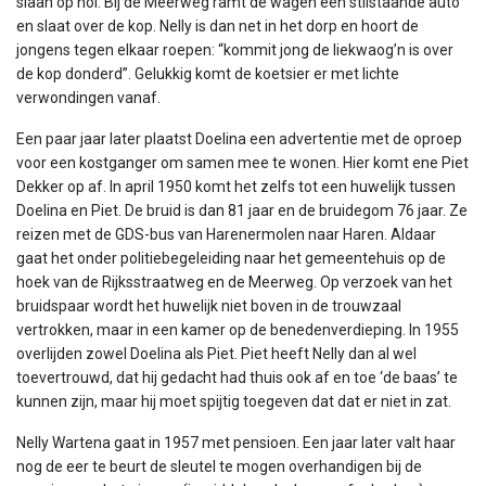
slaan op hol. Bij de Meerweg ramt de wagen een stilstaande auto
en slaat over de kop. Nelly is dan net in het dorp en hoort de
jongens tegen elkaar roepen: “kommit jong de liekwaog’n is over
de kop donderd”. Gelukkig komt de koetsier er met lichte
verwondingen vanaf.
Een paar jaar later plaatst Doelina een advertentie met de oproep
voor een kostganger om samen mee te wonen. Hier komt ene Piet
Dekker op af. In april 1950 komt het zelfs tot een huwelijk tussen
Doelina en Piet. De bruid is dan 81 jaar en de bruidegom 76 jaar. Ze
reizen met de GDS-bus van Harenermolen naar Haren. Aldaar
gaat het onder politiebegeleiding naar het gemeentehuis op de
hoek van de Rijksstraatweg en de Meerweg. Op verzoek van het
bruidspaar wordt het huwelijk niet boven in de trouwzaal
vertrokken, maar in een kamer op de benedenverdieping. In 1955
overlijden zowel Doelina als Piet. Piet heeft Nelly dan al wel
toevertrouwd, dat hij gedacht had thuis ook af en toe ‘de baas’ te
kunnen zijn, maar hij moet spijtig toegeven dat dat er niet in zat.
Nelly Wartena gaat in 1957 met pensioen. Een jaar later valt haar
nog de eer te beurt de sleutel te mogen overhandigen bij de