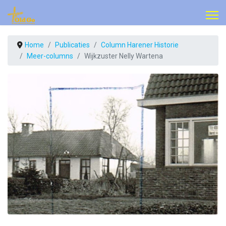
Home
Publicaties
Column Harener Historie
Meer-columns
Wijkzuster Nelly Wartena