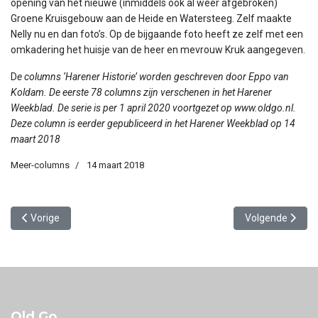
opening van het nieuwe (inmiddels ook al weer afgebroken)
Groene Kruisgebouw aan de Heide en Watersteeg. Zelf maakte
Nelly nu en dan foto’s. Op de bijgaande foto heeft ze zelf met een
omkadering het huisje van de heer en mevrouw Kruk aangegeven.
D
e columns ‘Harener Historie’ worden geschreven door Eppo van
Koldam. De eerste 78 columns zijn verschenen in het Harener
Weekblad. De serie is per 1 april 2020 voortgezet op www.oldgo.nl.
Deze column is eerder gepubliceerd in het Harener Weekblad op 14
maart 2018
Meer-columns
14 maart 2018
Vorig artikel: De strop voor Harener inbreker
Volgende artikel
Vorige
Volgende
Old Go