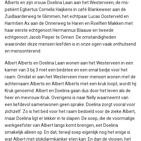
Alberts en zijn vrouw Doelina Laan aan het Westerveen, de ms-
patiënt Egbertus Cornelis Haijkens in café Blankeweer aan de
Zuidlaarderweg te Glimmen, het echtpaar Lucas Oosterveld en
Harmtien Ax aan de Onnerweg te Haren en Roelfien Makken met
haar eerste echtgenoot Hermannus Blaauw en tweede
echtgenoot Jacob Pieper te Onnen. De omstandigheden
waaronder deze mensen leefden is in onze ogen vaak onthutsend
en mensonterend.
Albert Alberts en Doelina Laan wonen aan het Westerveen in een
kamer van 3 bij 3 met een bedstee en een smal bedje voor het
raam. Omdat er aan het Westerveen meer mensen wonen met de
achternaam Alberts en Albert Alberts met een kruk loopt, wordt hij
Kruk genoemd. Albert en Doelina gaan dus door het leven als de
heer en mevrouw Kruk. Overigens is naar Nelly waarneemt van
een liefdevol samenwonen geen sprake. Doelina zorgt vooral voor
zichzelf. Zo is het bed voor het raam bedoeld voor de zieke Albert,
maar Doelina ligt er lekker in te slapen. De soep, die de voormalige
werkgeefster van Albert langs komt brengen, eet Doelina
smakelijk alleen op. En dat, terwijl soep eigenlijk nog het enige is
wat Albert met slokdarmkanker eten kan. En dan de vlooien, het