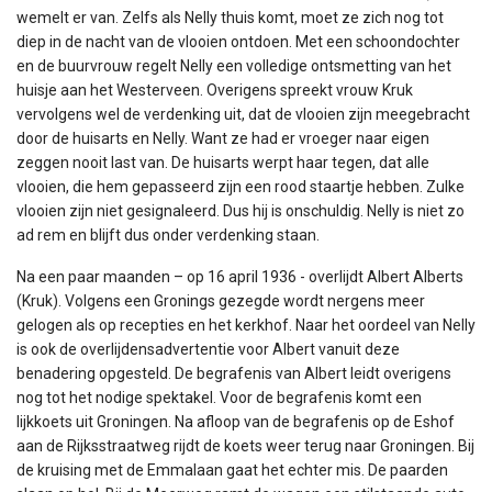
wemelt er van. Zelfs als Nelly thuis komt, moet ze zich nog tot
diep in de nacht van de vlooien ontdoen. Met een schoondochter
en de buurvrouw regelt Nelly een volledige ontsmetting van het
huisje aan het Westerveen. Overigens spreekt vrouw Kruk
vervolgens wel de verdenking uit, dat de vlooien zijn meegebracht
door de huisarts en Nelly. Want ze had er vroeger naar eigen
zeggen nooit last van. De huisarts werpt haar tegen, dat alle
vlooien, die hem gepasseerd zijn een rood staartje hebben. Zulke
vlooien zijn niet gesignaleerd. Dus hij is onschuldig. Nelly is niet zo
ad rem en blijft dus onder verdenking staan.
Na een paar maanden – op 16 april 1936 - overlijdt Albert Alberts
(Kruk). Volgens een Gronings gezegde wordt nergens meer
gelogen als op recepties en het kerkhof. Naar het oordeel van Nelly
is ook de overlijdensadvertentie voor Albert vanuit deze
benadering opgesteld. De begrafenis van Albert leidt overigens
nog tot het nodige spektakel. Voor de begrafenis komt een
lijkkoets uit Groningen. Na afloop van de begrafenis op de Eshof
aan de Rijksstraatweg rijdt de koets weer terug naar Groningen. Bij
de kruising met de Emmalaan gaat het echter mis. De paarden