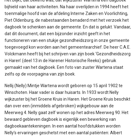
bijhield van haar activiteiten. Na haar overlijden in 1994 heeft het
toenmalige hoofd van de afdeling Interne Zaken en Voorlichting,
Piet Oldenburg, de nabestaanden benaderd met het verzoek het
dagboek te schenken aan de gemeente. En dat is gelukt. Vandaar,
dat dit document, dat een bijzonder inzicht geeft in het
functioneren van een stukje gezondheidszorg in onze gemeente
toegevoegd kon worden aan het gemeentearchief. De heer C.A.E.
Volckmann heeft bij het schrijven van zijn boek ‘Gezondheidszorg
in Haren’ (deel 13 in de Harener Historische Reeks) gebruik
gemaakt van het dagboek. Een foto van zuster Wartena staat
zelfs op de voorpagina van zijn boek.
Nellij (Nelly) Mintje Wartena wordt geboren op 15 april 1902 te
Winschoten. Haar vader is daar huisarts. In 1933 wordt Nelly
wijkzuster bij het Groene Kruis in Haren. Het Groene Kruis beschikt
dan over een (inmiddels afgebroken) wijkgebouw aan de
Meerweg 4. Nelly gaat zelf wonen op het adres Meerweg 90. Het
bewaard gebleven dagboek is eigenlijk een bewerking van
dagboekaantekeningen. In een aantal hoofdstukken worden
Nelly’s ervaringen geschetst met een aantal patiënten: Albert