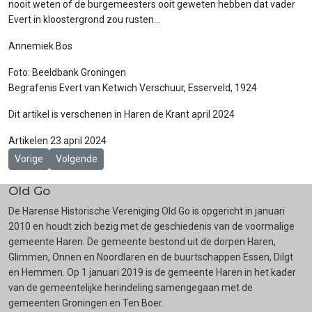
nooit weten of de burgemeesters ooit geweten hebben dat vader
Evert in kloostergrond zou rusten…
Annemiek Bos
Foto: Beeldbank Groningen
Begrafenis Evert van Ketwich Verschuur, Esserveld, 1924
Dit artikel is verschenen in Haren de Krant april 2024
Artikelen
23 april 2024
Vorig artikel: Wat moest de gemeente met Glimmens rioolwater?
Volgende artikel: Huize De Kooikamp te Glimmen
Vorige
Volgende
Old Go
De Harense Historische Vereniging Old Go is opgericht in januari
2010 en houdt zich bezig met de geschiedenis van de voormalige
gemeente Haren. De gemeente bestond uit de dorpen Haren,
Glimmen, Onnen en Noordlaren en de buurtschappen Essen, Dilgt
en Hemmen. Op 1 januari 2019 is de gemeente Haren in het kader
van de gemeentelijke herindeling samengegaan met de
gemeenten Groningen en Ten Boer.