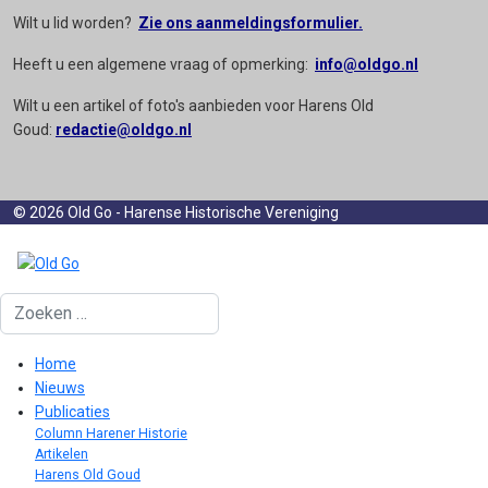
Wilt u lid worden?
Zie ons aanmeldingsformulier.
Heeft u een algemene vraag of opmerking:
info@oldgo.nl
Wilt u een artikel of foto's aanbieden voor Harens Old
Goud:
redactie@oldgo.nl
© 2026 Old Go - Harense Historische Vereniging
Zoeken
Home
Nieuws
Publicaties
Column Harener Historie
Artikelen
Harens Old Goud