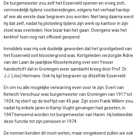
De burgemeester zou zelf het Esserveld openen en vroeg zich,
vermoedelijk tijdens voorbereidingen, volgens het verhaal hardop
af wie als eerste daar begraven zou worden. Niet lang daarna werd
hij dat zelf, nadat hij plotseling tijdens zijn werk op kantoor in zijn
stoel was overleden. Hoe bizar kan het gaan. Overigens was het
kerkhof toen nog niet officieel geopend.
Inmiddels was mij ook duidelijk geworden dat het grondgebied van
het Esserveld ooit kloostergrond was. Kortgeleden verzorgde Adrie
van der Laan de jaarlijkse Kloosterlezing over een Yesser
handschrift dat in Groningen weer aandacht kreeg door Prof. Dr.
J.J. (Jos) Hermans. Ook hij ligt begraven op ditzelfde Esserveld.
En om nu alle mogelijke verwarring even voor te zijn: Evert van
Ketwich Verschuur was burgemeester van Groningen van 1917 tot
1924, hij stierf op de leeftijd van 45 jaar. Zijn zoon Frank Willem zou,
nadat hij enkele jaren in Kamp Vught gevangen had gezeten, in
1947 benoemd worden tot burgemeester van Haren. Hij bekleedde
deze functie tot zijn pensioen in 1974.
De nonnen konden dit nooit weten, maar omgekeerd zullen we ook