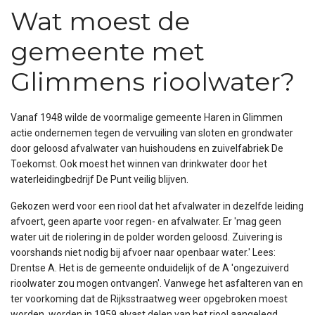
Wat moest de
gemeente met
Glimmens rioolwater?
Vanaf 1948 wilde de voormalige gemeente Haren in Glimmen
actie ondernemen tegen de vervuiling van sloten en grondwater
door geloosd afvalwater van huishoudens en zuivelfabriek De
Toekomst. Ook moest het winnen van drinkwater door het
waterleidingbedrijf De Punt veilig blijven.
Gekozen werd voor een riool dat het afvalwater in dezelfde leiding
afvoert, geen aparte voor regen- en afvalwater. Er 'mag geen
water uit de riolering in de polder worden geloosd. Zuivering is
voorshands niet nodig bij afvoer naar openbaar water.' Lees:
Drentse A. Het is de gemeente onduidelijk of de A 'ongezuiverd
rioolwater zou mogen ontvangen'. Vanwege het asfalteren van en
ter voorkoming dat de Rijksstraatweg weer opgebroken moest
worden, worden in 1959 alvast delen van het riool aangelegd.