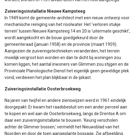
Zuiveringsinstallatie Nieuwe Kampsteeg
In 1949 komt de gemeente-architect met een nieuw ontwerp voor
mechanische reiniging van het rioolwater. Het 'verloren stukje
terrein' tussen Nieuwe Kampsteeg 14 en 20 is 'uitermate geschikt',
wordt aangekocht en de bouw goedgekeurd door de
gemeenteraad (januari 1958) en de provincie (maart 1959).
Aangezien de zuiveringstechnieken veranderden, het terrein
moeilijk vergroot kon worden en dan te dicht bij woningen zou
komen liggen, het aantal inwoners van Glimmen zou stijgen en de
Provinciale Planologische Dienst het eigenlijk geen geweldige plek
vond, verdween het plan blijkbaar in de ijskast.
Zuiveringsinstallatie Oosterbroekweg
Na jaren van twijfel en andere zienswijzen werd in 1961 eindelijk
doorgepakt. Er kwam het raadsbesluit om een ander perceel aan
te kopen en wel aan de Oosterbroekweg, langs de Drentse A om
daar een zuiveringsinstallatie te bouwen. 'Keurig verscholen
achter de Glimmer bossen,' vermeldt het Nieuwsblad van het
Noorden en door de toen aangeplante bossage. Zie afbeelding.