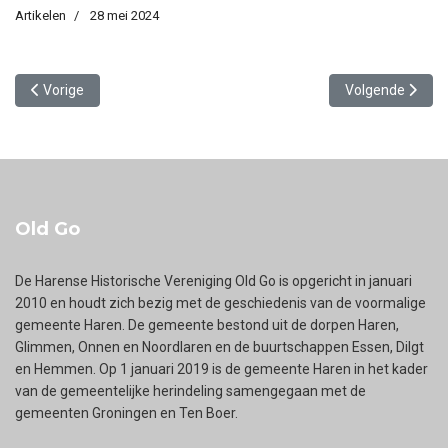
Artikelen
28 mei 2024
Vorig artikel: Avondlicht (nu de Dilgt) in oorlogstijd
Volgende artike
Vorige
Volgende
Old Go
De Harense Historische Vereniging Old Go is opgericht in januari
2010 en houdt zich bezig met de geschiedenis van de voormalige
gemeente Haren. De gemeente bestond uit de dorpen Haren,
Glimmen, Onnen en Noordlaren en de buurtschappen Essen, Dilgt
en Hemmen. Op 1 januari 2019 is de gemeente Haren in het kader
van de gemeentelijke herindeling samengegaan met de
gemeenten Groningen en Ten Boer.