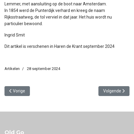
Lemmer, met aansluiting op de boot naar Amsterdam.
In 1854 werd de Punterdijk verhard en kreeg de naam
Rijksstraatweg, de tol verviel in dat jaar. Het huis wordt nu
particulier bewoond.
Ingrid Smit
Dit artikel is verschenen in Haren de Krant september 2024
Artikelen
28 september 2024
Vorig artikel: De consistorie van de Dorpskerk
Volgende artike
Vorige
Volgende
Old Go