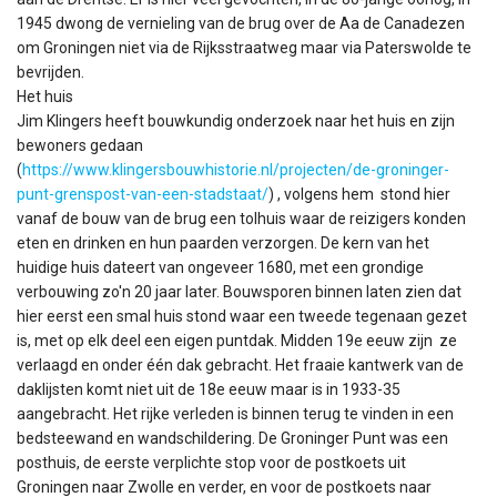
1945 dwong de vernieling van de brug over de Aa de Canadezen
om Groningen niet via de Rijksstraatweg maar via Paterswolde te
bevrijden.
Het huis
Jim Klingers heeft bouwkundig onderzoek naar het huis en zijn
bewoners gedaan
(
https://www.klingersbouwhistorie.nl/projecten/de-groninger-
punt-grenspost-van-een-stadstaat/
) , volgens hem stond hier
vanaf de bouw van de brug een tolhuis waar de reizigers konden
eten en drinken en hun paarden verzorgen. De kern van het
huidige huis dateert van ongeveer 1680, met een grondige
verbouwing zo'n 20 jaar later. Bouwsporen binnen laten zien dat
hier eerst een smal huis stond waar een tweede tegenaan gezet
is, met op elk deel een eigen puntdak. Midden 19e eeuw zijn ze
verlaagd en onder één dak gebracht. Het fraaie kantwerk van de
daklijsten komt niet uit de 18e eeuw maar is in 1933-35
aangebracht. Het rijke verleden is binnen terug te vinden in een
bedsteewand en wandschildering. De Groninger Punt was een
posthuis, de eerste verplichte stop voor de postkoets uit
Groningen naar Zwolle en verder, en voor de postkoets naar