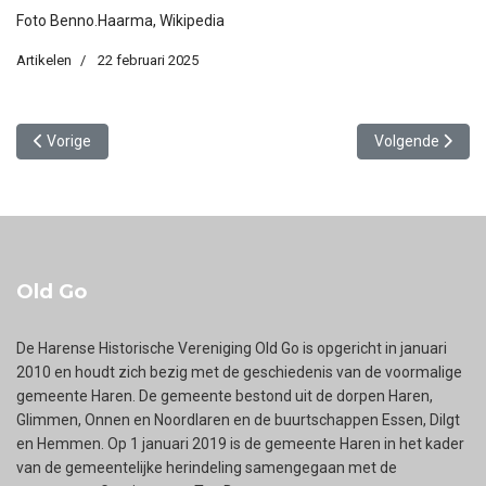
Foto Benno.Haarma, Wikipedia
Artikelen
22 februari 2025
Vorig artikel: Shell tankstation Rijksstraatweg
Volgende artikel
Vorige
Volgende
Old Go
De Harense Historische Vereniging Old Go is opgericht in januari
2010 en houdt zich bezig met de geschiedenis van de voormalige
gemeente Haren. De gemeente bestond uit de dorpen Haren,
Glimmen, Onnen en Noordlaren en de buurtschappen Essen, Dilgt
en Hemmen. Op 1 januari 2019 is de gemeente Haren in het kader
van de gemeentelijke herindeling samengegaan met de