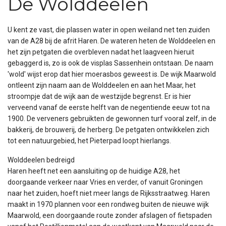
De Wolddeelen
U kent ze vast, die plassen water in open weiland net ten zuiden
van de A28 bij de afrit Haren. De wateren heten de Wolddeelen en
het zijn petgaten die overbleven nadat het laagveen hieruit
gebaggerd is, zo is ook de visplas Sassenhein ontstaan. De naam
'wold' wijst erop dat hier moerasbos geweest is. De wijk Maarwold
ontleent zijn naam aan de Wolddeelen en aan het Maar, het
stroompje dat de wijk aan de westzijde begrenst. Er is hier
verveend vanaf de eerste helft van de negentiende eeuw tot na
1900. De verveners gebruikten de gewonnen turf vooral zelf, in de
bakkerij, de brouwerij, de herberg. De petgaten ontwikkelen zich
tot een natuurgebied, het Pieterpad loopt hierlangs.
Wolddeelen bedreigd
Haren heeft net een aansluiting op de huidige A28, het
doorgaande verkeer naar Vries en verder, of vanuit Groningen
naar het zuiden, hoeft niet meer langs de Rijksstraatweg. Haren
maakt in 1970 plannen voor een rondweg buiten de nieuwe wijk
Maarwold, een doorgaande route zonder afslagen of fietspaden