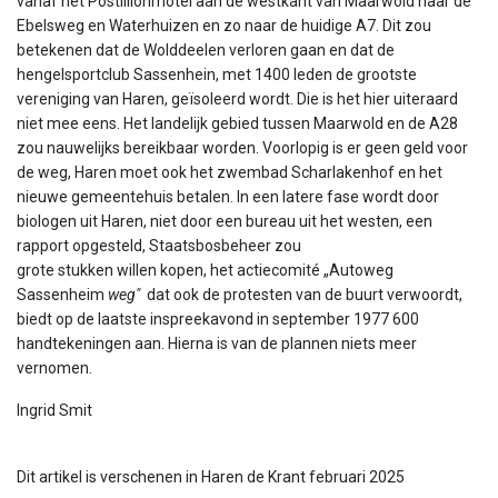
vanaf het Postillionmotel aan de westkant van Maarwold naar de
Ebelsweg en Waterhuizen en zo naar de huidige A7. Dit zou
betekenen dat de Wolddeelen verloren gaan en dat de
hengelsportclub Sassenhein, met 1400 leden de grootste
vereniging van Haren, geïsoleerd wordt. Die is het hier uiteraard
niet mee eens. Het landelijk gebied tussen Maarwold en de A28
zou nauwelijks bereikbaar worden. Voorlopig is er geen geld voor
de weg, Haren moet ook het zwembad Scharlakenhof en het
nieuwe gemeentehuis betalen. In een latere fase wordt door
biologen uit Haren, niet door een bureau uit het westen, een
rapport opgesteld, Staatsbosbeheer zou
grote stukken willen kopen, het actiecomité „Autoweg
Sassenheim
weg"
dat ook de protesten van de buurt verwoordt,
biedt op de laatste inspreekavond in september 1977 600
handtekeningen aan. Hierna is van de plannen niets meer
vernomen.
Ingrid Smit
Dit artikel is verschenen in Haren de Krant februari 2025