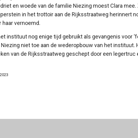
verdriet en woede van de familie Niezing moest Clara mee. 
lperstein in het trottoir aan de Rijksstraatweg herinnert n
r haar vernoemd.
t instituut nog enige tijd gebruikt als gevangenis voor ‘
iezing niet toe aan de wederopbouw van het instituut. 
eken van de Rijksstraatweg geschept door een legertruc 
 2023
aarsbijeenkomst en Pub-Quiz