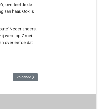
Zij overleefde de
og aan haar. Ook is
foute’ Nederlanders.
Hij werd op 7 mei
en overleefde dat
Volgende artikel: Lezing Eppo van Koldam 15 juli 2022: Mee
Volgende