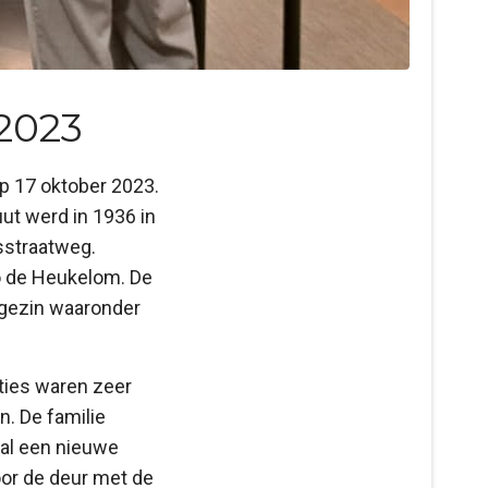
 2023
p 17 oktober 2023.
uut werd in 1936 in
sstraatweg.
o de Heukelom. De
n gezin waaronder
oties waren zeer
n. De familie
 al een nieuwe
oor de deur met de