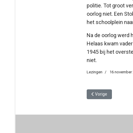
politie. Tot groot 
oorlog niet. Een Sto
het schoolplein naa
Na de oorlog werd he
Helaas kwam vader N
1945 bij het overst
niet.
Lezingen
16 november
Vorig artikel: Nieuwj
Vorige