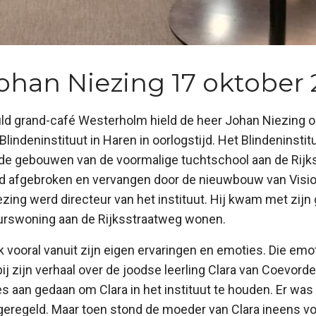
ohan Niezing 17 oktober
ld grand-café Westerholm hield de heer Johan Niezing o
Blindeninstituut in Haren in oorlogstijd. Het Blindeninstit
 de gebouwen van de voormalige tuchtschool aan de Rijk
and afgebroken en vervangen door de nieuwbouw van Visi
zing werd directeur van het instituut. Hij kwam met zij
eurswoning aan de Rijksstraatweg wonen.
 vooral vanuit zijn eigen ervaringen en emoties. Die em
ij zijn verhaal over de joodse leerling Clara van Coevorde
les aan gedaan om Clara in het instituut te houden. Er was
r geregeld. Maar toen stond de moeder van Clara ineens v