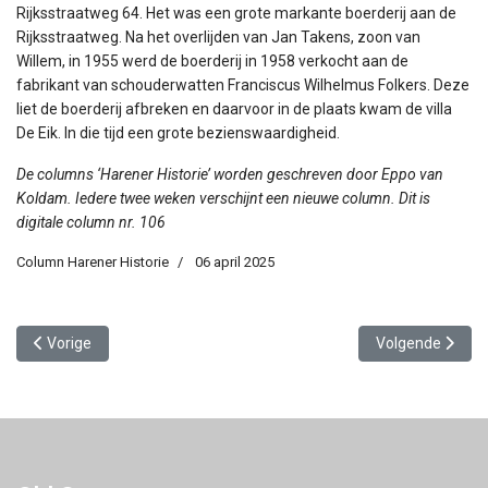
Rijksstraatweg 64. Het was een grote markante boerderij aan de
Rijksstraatweg. Na het overlijden van Jan Takens, zoon van
Willem, in 1955 werd de boerderij in 1958 verkocht aan de
fabrikant van schouderwatten Franciscus Wilhelmus Folkers. Deze
liet de boerderij afbreken en daarvoor in de plaats kwam de villa
De Eik. In die tijd een grote bezienswaardigheid.
De columns ‘Harener Historie’ worden geschreven door Eppo van
Koldam. Iedere twee weken verschijnt een nieuwe column. Dit is
digitale column nr. 106
Column Harener Historie
06 april 2025
Vorig artikel: In plaats van Bijltjesdag
Volgende artikel:
Vorige
Volgende