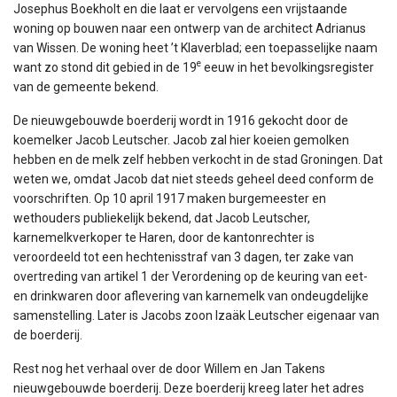
Josephus Boekholt en die laat er vervolgens een vrijstaande
woning op bouwen naar een ontwerp van de architect Adrianus
van Wissen. De woning heet ’t Klaverblad; een toepasselijke naam
e
want zo stond dit gebied in de 19
eeuw in het bevolkingsregister
van de gemeente bekend.
De nieuwgebouwde boerderij wordt in 1916 gekocht door de
koemelker Jacob Leutscher. Jacob zal hier koeien gemolken
hebben en de melk zelf hebben verkocht in de stad Groningen. Dat
weten we, omdat Jacob dat niet steeds geheel deed conform de
voorschriften. Op 10 april 1917 maken burgemeester en
wethouders publiekelijk bekend, dat Jacob Leutscher,
karnemelkverkoper te Haren, door de kantonrechter is
veroordeeld tot een hechtenisstraf van 3 dagen, ter zake van
overtreding van artikel 1 der Verordening op de keuring van eet-
en drinkwaren door aflevering van karnemelk van ondeugdelijke
samenstelling. Later is Jacobs zoon Izaäk Leutscher eigenaar van
de boerderij.
Rest nog het verhaal over de door Willem en Jan Takens
nieuwgebouwde boerderij. Deze boerderij kreeg later het adres