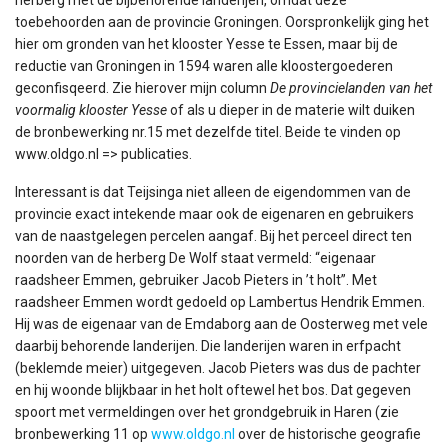
toebehoorden aan de provincie Groningen. Oorspronkelijk ging het
hier om gronden van het klooster Yesse te Essen, maar bij de
reductie van Groningen in 1594 waren alle kloostergoederen
geconfisqeerd. Zie hierover mijn column
De provincielanden van het
voormalig klooster Yesse
of als u dieper in de materie wilt duiken
de bronbewerking nr.15 met dezelfde titel. Beide te vinden op
www.oldgo.nl => publicaties.
Interessant is dat Teijsinga niet alleen de eigendommen van de
provincie exact intekende maar ook de eigenaren en gebruikers
van de naastgelegen percelen aangaf. Bij het perceel direct ten
noorden van de herberg De Wolf staat vermeld: “eigenaar
raadsheer Emmen, gebruiker Jacob Pieters in ’t holt”. Met
raadsheer Emmen wordt gedoeld op Lambertus Hendrik Emmen.
Hij was de eigenaar van de Emdaborg aan de Oosterweg met vele
daarbij behorende landerijen. Die landerijen waren in erfpacht
(beklemde meier) uitgegeven. Jacob Pieters was dus de pachter
en hij woonde blijkbaar in het holt oftewel het bos. Dat gegeven
spoort met vermeldingen over het grondgebruik in Haren (zie
bronbewerking 11 op
www.oldgo.nl
over de historische geografie