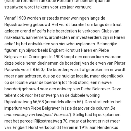
(nabij de rotonde in de Oude Hoflaan). De boerderij aan de
straatweg wordt telkens voor zes jaar verhuurd.
Vanaf 1900 worden er steeds meer woningen langs de
Rijksstraatweg gebouwd. Het wordt lucratief om langs de straat
gelegen grond of zelfs hele boerderijen te verkopen. Clubs van
makelaars, aannemers, architecten en investeerders zijn in Haren
actief bij het ontwikkelen van nieuwbouwplannen. Belangrijke
figuren zijn bijvoorbeeld Engbert Horst uit Haren en Piebe
Belgraver uit Groningen. In 1908 koopt een consortium waaraan
deze beide heren deelnemen de boerderij van de erven van Pieter
Pauwels voor f 8.600,-. De boerderij wordt afgebroken en er wordt
meer naar achteren, dus op de huidige locatie, maar eigenlijk ook
op de locatie waar de boerderij tot 1860 stond, een nieuwe
boerderij gebouwd naar een ontwerp van Piebe Belgraver. Deze
tekent ook voor het ontwerp van de dubbele woning
Rijksstraatweg 66/68 (inmiddels alleen 66). Dan stort echter het
imperium van Piebe Belgraver in (zie daarover de column
De
ontmanteling van landgoed Voorveld
). Stellig had hij ook plannen
met het perceel Rijksstraatweg 70, maar dat komt er niet meer
van. Engbert Horst verkoopt dit terrein in 1916 aan Henderikus