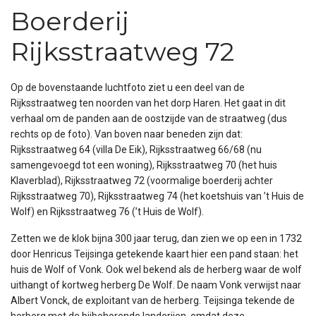
Boerderij
Rijksstraatweg 72
Op de bovenstaande luchtfoto ziet u een deel van de
Rijksstraatweg ten noorden van het dorp Haren. Het gaat in dit
verhaal om de panden aan de oostzijde van de straatweg (dus
rechts op de foto). Van boven naar beneden zijn dat:
Rijksstraatweg 64 (villa De Eik), Rijksstraatweg 66/68 (nu
samengevoegd tot een woning), Rijksstraatweg 70 (het huis
Klaverblad), Rijksstraatweg 72 (voormalige boerderij achter
Rijksstraatweg 70), Rijksstraatweg 74 (het koetshuis van ’t Huis de
Wolf) en Rijksstraatweg 76 (’t Huis de Wolf).
Zetten we de klok bijna 300 jaar terug, dan zien we op een in 1732
door Henricus Teijsinga getekende kaart hier een pand staan: het
huis de Wolf of Vonk. Ook wel bekend als de herberg waar de wolf
uithangt of kortweg herberg De Wolf. De naam Vonk verwijst naar
Albert Vonck, de exploitant van de herberg. Teijsinga tekende de
herberg met de bijbehorende landerijen, omdat deze