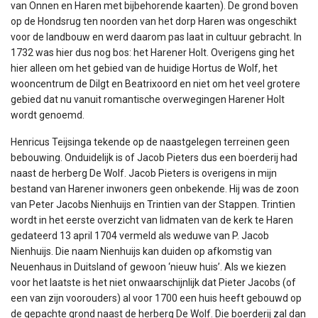
van Onnen en Haren met bijbehorende kaarten). De grond boven
op de Hondsrug ten noorden van het dorp Haren was ongeschikt
voor de landbouw en werd daarom pas laat in cultuur gebracht. In
1732 was hier dus nog bos: het Harener Holt. Overigens ging het
hier alleen om het gebied van de huidige Hortus de Wolf, het
wooncentrum de Dilgt en Beatrixoord en niet om het veel grotere
gebied dat nu vanuit romantische overwegingen Harener Holt
wordt genoemd.
Henricus Teijsinga tekende op de naastgelegen terreinen geen
bebouwing. Onduidelijk is of Jacob Pieters dus een boerderij had
naast de herberg De Wolf. Jacob Pieters is overigens in mijn
bestand van Harener inwoners geen onbekende. Hij was de zoon
van Peter Jacobs Nienhuijs en Trintien van der Stappen. Trintien
wordt in het eerste overzicht van lidmaten van de kerk te Haren
gedateerd 13 april 1704 vermeld als weduwe van P. Jacob
Nienhuijs. Die naam Nienhuijs kan duiden op afkomstig van
Neuenhaus in Duitsland of gewoon ‘nieuw huis’. Als we kiezen
voor het laatste is het niet onwaarschijnlijk dat Pieter Jacobs (of
een van zijn voorouders) al voor 1700 een huis heeft gebouwd op
de gepachte grond naast de herberg De Wolf. Die boerderij zal dan