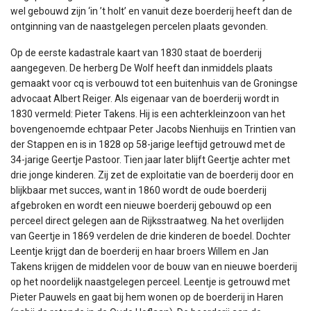
wel gebouwd zijn ‘in ’t holt’ en vanuit deze boerderij heeft dan de
ontginning van de naastgelegen percelen plaats gevonden.
Op de eerste kadastrale kaart van 1830 staat de boerderij
aangegeven. De herberg De Wolf heeft dan inmiddels plaats
gemaakt voor cq is verbouwd tot een buitenhuis van de Groningse
advocaat Albert Reiger. Als eigenaar van de boerderij wordt in
1830 vermeld: Pieter Takens. Hij is een achterkleinzoon van het
bovengenoemde echtpaar Peter Jacobs Nienhuijs en Trintien van
der Stappen en is in 1828 op 58-jarige leeftijd getrouwd met de
34-jarige Geertje Pastoor. Tien jaar later blijft Geertje achter met
drie jonge kinderen. Zij zet de exploitatie van de boerderij door en
blijkbaar met succes, want in 1860 wordt de oude boerderij
afgebroken en wordt een nieuwe boerderij gebouwd op een
perceel direct gelegen aan de Rijksstraatweg. Na het overlijden
van Geertje in 1869 verdelen de drie kinderen de boedel. Dochter
Leentje krijgt dan de boerderij en haar broers Willem en Jan
Takens krijgen de middelen voor de bouw van en nieuwe boerderij
op het noordelijk naastgelegen perceel. Leentje is getrouwd met
Pieter Pauwels en gaat bij hem wonen op de boerderij in Haren