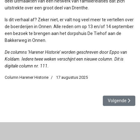
deel uitmaakten van een netwerk van familierelaties dat zich
uitstrekte over een groot deel van Drenthe.
Is dit verhaal af? Zeker niet, er valt nog veel meer te vertellen over
de boerderijen in Onnen. Alle reden om op 13 en/of 14 september
een bezoek te brengen aan het dorpshuis De Tiehof aan de
Bakkerweg in Onnen.
De columns ‘Harener Historie’ worden geschreven door Eppo van
Koldam. Iedere twee weken verschijnt een nieuwe column. Dit is
digitale column nr. 111.
Column Harener Historie
17 augustus 2025
Volgende artike
Volgende