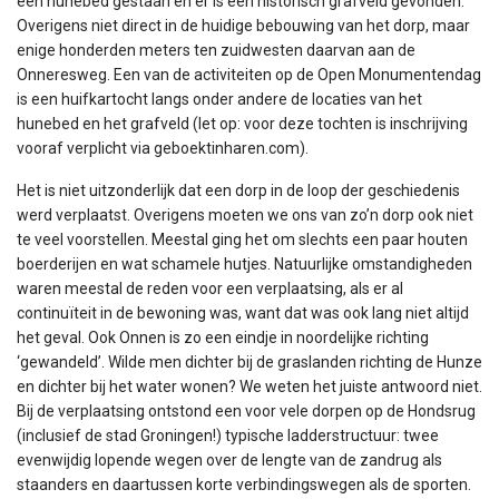
een hunebed gestaan en er is een historisch grafveld gevonden.
Overigens niet direct in de huidige bebouwing van het dorp, maar
enige honderden meters ten zuidwesten daarvan aan de
Onneresweg. Een van de activiteiten op de Open Monumentendag
is een huifkartocht langs onder andere de locaties van het
hunebed en het grafveld (let op: voor deze tochten is inschrijving
vooraf verplicht via geboektinharen.com).
Het is niet uitzonderlijk dat een dorp in de loop der geschiedenis
werd verplaatst. Overigens moeten we ons van zo’n dorp ook niet
te veel voorstellen. Meestal ging het om slechts een paar houten
boerderijen en wat schamele hutjes. Natuurlijke omstandigheden
waren meestal de reden voor een verplaatsing, als er al
continuïteit in de bewoning was, want dat was ook lang niet altijd
het geval. Ook Onnen is zo een eindje in noordelijke richting
‘gewandeld’. Wilde men dichter bij de graslanden richting de Hunze
en dichter bij het water wonen? We weten het juiste antwoord niet.
Bij de verplaatsing ontstond een voor vele dorpen op de Hondsrug
(inclusief de stad Groningen!) typische ladderstructuur: twee
evenwijdig lopende wegen over de lengte van de zandrug als
staanders en daartussen korte verbindingswegen als de sporten.