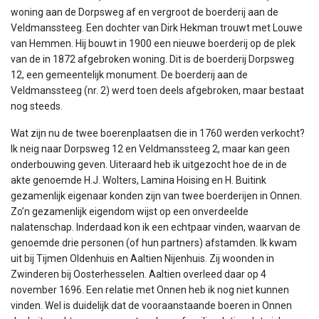
woning aan de Dorpsweg af en vergroot de boerderij aan de
Veldmanssteeg. Een dochter van Dirk Hekman trouwt met Louwe
van Hemmen. Hij bouwt in 1900 een nieuwe boerderij op de plek
van de in 1872 afgebroken woning. Dit is de boerderij Dorpsweg
12, een gemeentelijk monument. De boerderij aan de
Veldmanssteeg (nr. 2) werd toen deels afgebroken, maar bestaat
nog steeds.
Wat zijn nu de twee boerenplaatsen die in 1760 werden verkocht?
Ik neig naar Dorpsweg 12 en Veldmanssteeg 2, maar kan geen
onderbouwing geven. Uiteraard heb ik uitgezocht hoe de in de
akte genoemde H.J. Wolters, Lamina Hoising en H. Buitink
gezamenlijk eigenaar konden zijn van twee boerderijen in Onnen.
Zo’n gezamenlijk eigendom wijst op een onverdeelde
nalatenschap. Inderdaad kon ik een echtpaar vinden, waarvan de
genoemde drie personen (of hun partners) afstamden. Ik kwam
uit bij Tijmen Oldenhuis en Aaltien Nijenhuis. Zij woonden in
Zwinderen bij Oosterhesselen. Aaltien overleed daar op 4
november 1696. Een relatie met Onnen heb ik nog niet kunnen
vinden. Wel is duidelijk dat de vooraanstaande boeren in Onnen