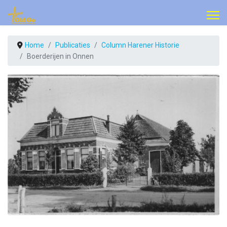
Home
Publicaties
Column Harener Historie
Boerderijen in Onnen