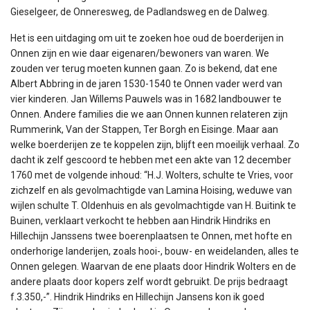
Gieselgeer, de Onneresweg, de Padlandsweg en de Dalweg.
Het is een uitdaging om uit te zoeken hoe oud de boerderijen in
Onnen zijn en wie daar eigenaren/bewoners van waren. We
zouden ver terug moeten kunnen gaan. Zo is bekend, dat ene
Albert Abbring in de jaren 1530-1540 te Onnen vader werd van
vier kinderen. Jan Willems Pauwels was in 1682 landbouwer te
Onnen. Andere families die we aan Onnen kunnen relateren zijn
Rummerink, Van der Stappen, Ter Borgh en Eisinge. Maar aan
welke boerderijen ze te koppelen zijn, blijft een moeilijk verhaal. Zo
dacht ik zelf gescoord te hebben met een akte van 12 december
1760 met de volgende inhoud: “H.J. Wolters, schulte te Vries, voor
zichzelf en als gevolmachtigde van Lamina Hoising, weduwe van
wijlen schulte T. Oldenhuis en als gevolmachtigde van H. Buitink te
Buinen, verklaart verkocht te hebben aan Hindrik Hindriks en
Hillechijn Janssens twee boerenplaatsen te Onnen, met hofte en
onderhorige landerijen, zoals hooi-, bouw- en weidelanden, alles te
Onnen gelegen. Waarvan de ene plaats door Hindrik Wolters en de
andere plaats door kopers zelf wordt gebruikt. De prijs bedraagt
f.3.350,-”. Hindrik Hindriks en Hillechijn Jansens kon ik goed