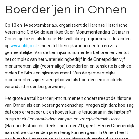
Boerderijen in Onnen
Op 13 en 14 september a.s. organiseert de Harense Historische
Vereniging Old Go de jaarlijkse Open Monumentendag. Dit jaar is
Onnen gekozen als locatie. Het volledige programma is te vinden
op
www.oldgo.nl
. Onnen telt tien rijksmonumenten en zes
gemeentelijke. Van de tien rijksmonumenten behoren er vier tot
het complex van het waterleidingbedrijf in de Onnerpolder, vijf
monumenten zijn (voormalige) boerderijen en tenslotte is ook de
molen De Biks een rijksmonument. Van de gemeentelijke
monumenten zijn er vier gebouwd als boerderij en inmiddels
veranderd in een burgerwoning.
Het grote aantal boerderij-monumenten onderstreept de historie
van Onnen als een boerengemeenschap. Vragen zijn dan: hoe zag
dat dorp er vroeger uit en hoever kun je teruggaan in die historie?
In zijn boek
Een rondleiding van pre- en vroeghistorisch Haren
(Harener Historische Reeks, nummer 21), geeft Henny Groenendijk
aan dat we duizenden jaren terug kunnen gaan. In Onnen heeft