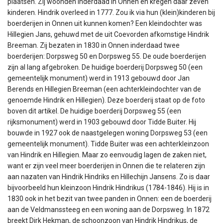
plaatsen. Zij woonden inderdaad in Onnen en kregen daar zeven
kinderen. Hindrik overleed in 1777. Zou ik via hun (klein)kinderen bij
boerderijen in Onnen uit kunnen komen? Een kleindochter was
Hillegien Jans, gehuwd met de uit Coevorden afkomstige Hindrik
Breeman. Zij bezaten in 1830 in Onnen inderdaad twee
boerderijen: Dorpsweg 50 en Dorpsweg 55. De oude boerderijen
zijn al lang afgebroken. De huidige boerderij Dorpsweg 50 (een
gemeentelijk monument) werd in 1913 gebouwd door Jan
Berends en Hillegien Breeman (een achterkleindochter van de
genoemde Hindrik en Hillegien). Deze boerderij staat op de foto
boven dit artikel. De huidige boerderij Dorpsweg 55 (een
rijksmonument) werd in 1903 gebouwd door Tidde Buiter. Hij
bouwde in 1927 ook de naastgelegen woning Dorpsweg 53 (een
gemeentelijk monument). Tidde Buiter was een achterkleinzoon
van Hindrik en Hillegien. Maar zo eenvoudig lagen de zaken niet,
want er zijn veel meer boerderijen in Onnen die te relateren zijn
aan nazaten van Hindrik Hindriks en Hillechijn Jansens. Zo is daar
bijvoorbeeld hun kleinzoon Hindrik Hindrikus (1784-1846). Hij is in
1830 ook in het bezit van twee panden in Onnen: een de boerderij
aan de Veldmanssteeg en een woning aan de Dorpsweg. In 1872
breekt Dirk Hekman, de schoonzoon van Hindrik Hindrikus, de