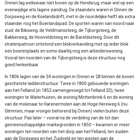
Onnen lag weliswaar niet boven op de Hondsrug, maar wel op een
evenwijdige iets lagere zandrug. De staanders waren in Onnen de
Dorpsweg en de Koelandsdrift, met in de noordelijke helft als extra
staander nog het Boerlandspad. De sporten waren van noord naar
zuid: de Biksweg, de Veldmanssteeg, de Tijborgsteeg, de
Bakkerweg, de Hooiveldsteeg en de Bareldssteeg. Door dit
stratenpatroon ontstond een blokverkaveling met op ieder blok
een boerenplaats en soms daarbij nog een arbeiderswoning.
Vooral ten noorden van de Tijborgsteeg is deze structuur nog
goed herkenbaar.
In 1806 lagen van de 34 woningen in Onnen er 28 binnen de boven
geschetste ladderstructuur. Twee in 1800 gebouwde woningen
aan het Felland (in 1852 samengevoegd tot Felland 20), twee
woningen te Waterhuizen, de woning Mottenbrink 6 en de woning
van de molenaar te Harenermolen aan de Hoge Hereweg 6 (nu
Glimmen, maar vroeger behorend bij Onnen) vielen buiten deze
structuur. Pas later – vooral na de verdeling van de tot dan
gemeenschappelijke markegronden in 1850 – kwamen er meer
woningen ten noorden van het dorp aan het Felland, ten zuiden
aan de Dorpsweg en het Zuidveld en ten westen aan de