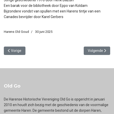
Een barak voor de bibliotheek door Eppo van Koldam
Bijzondere vondst van spullen met een Harens tintje van een
Canades bevrijder door Karel Gerbers
Harens Old Goud
30 juni 2025
Vorig artikel: Harens Old Goud 2025 nr 2
Volgende artike
Vorige
Volgende
Old Go
De Harense Historische Vereniging Old Go is opgericht in januari
2010 en houdt zich bezig met de geschiedenis van de voormalige
gemeente Haren. De gemeente bestond uit de dorpen Haren,