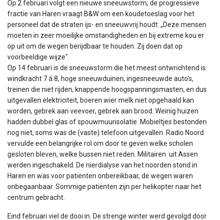
Op 2 februari volgt een nieuwe sneeuwstorm, de progressieve
fractie van Haren vraagt B&W om een koudetoeslag voor het
personeel dat de straten ijs- en sneeuwvrij houdt:
„Deze mensen
moeten in zeer moeilijke omstandigheden en bij extreme kou er
op uit om de wegen berijdbaar te houden. Zij doen dat op
voorbeeldige wijze".
Op 14 februari is de sneeuwstorm die het meest ontwrichtend is:
windkracht 7 á 8, hoge sneeuwduinen, ingesneeuwde auto's,
treinen die niet rijden, knappende hoogspanningsmasten, en dus
uitgevallen elektriciteit, boeren wier melk niet opgehaald kan
worden, gebrek aan veevoer, gebrek aan brood. Weinig huizen
hadden dubbel glas of spouwmuurisolatie. Mobieltjes bestonden
nog niet, soms was de (vaste) telefoon uitgevallen. Radio Noord
vervulde een belangrijke rol om door te geven welke scholen
gesloten bleven, welke bussen niet reden. Militairen uit Assen
werden ingeschakeld. De nierdialyse van het noorden stond in
Haren en was voor patiënten onbereikbaar, de wegen waren
onbegaanbaar. Sommige patiënten zijn per helikopter naar het
centrum gebracht.
Eind februari viel de dooi in. De strenge winter werd gevolgd door