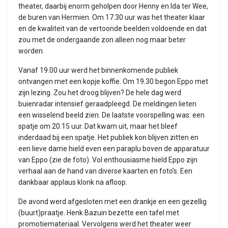
theater, daarbij enorm geholpen door Henny en Ida ter Wee,
de buren van Hermien. Om 17.30 uur was het theater klaar
en de kwaliteit van de vertoonde beelden voldoende en dat
zou met de ondergaande zon alleen nog maar beter
worden.
Vanaf 19.00 uur werd het binnenkomende publiek
ontvangen met een kopje koffie. Om 19.30 begon Eppo met
zijn lezing. Zou het droog blijven? De hele dag werd
buienradar intensief geraadpleegd. De meldingen lieten
een wisselend beeld zien. De laatste voorspelling was: een
spatje om 20.15 uur. Dat kwam uit, maar het bleef
inderdaad bij een spatje. Het publiek kon blijven zitten en
een lieve dame hield even een paraplu boven de apparatuur
van Eppo (zie de foto). Vol enthousiasme hield Eppo zijn
verhaal aan de hand van diverse kaarten en foto’s. Een
dankbaar applaus klonk na afloop.
De avond werd afgesloten met een drankje en een gezellig
(buurt)praatje. Henk Bazuin bezette een tafel met
promotiemateriaal. Vervolgens werd het theater weer