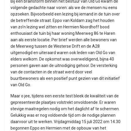
Bij een brainstorm binnen het bestuur van Old Go kwam de
volgende gedachte naar voren: als we de mensen nu eens
opzoeken. Bijvoorbeeld een lezing bij iemand in de tuin over
de betreffende straat. Eppo van Koldam zag het houden
van zo’n lezing wel zitten en Hermien Noordhoff bood
enthousiast de tuin bij haar woning Meerweg 86 te Haren
aan als eerste locatie. Per brief werden alle bewoners van
de Meerweg tussen de Westerse Drift en de A28
uitgenodigd en uiteraard waren ook leden van Old Go van
elders welkom. De opkomst was overweldigend, bijna 40
personen gaven aan de uitnodiging gehoor. De versterking
van de contacten in de straat werd door veel
buurtbewoners als een positief punt gezien van dit initiatief
van Old Go.
Maar o jee, tijdens een eerste test bleek de kwaliteit van de
gepresenteerde plaatjes volstrekt onvoldoende. Er waren
stevige maatregelen nodig om het daglicht af te schermen.
Gelukkig was er nog voldoende tijd om de nodige plannen
daarvoor uit te werken. Vrijdagmiddag 15 juli 2022 om 14.30
begonnen Eppo en Hermien met de opbouw van het