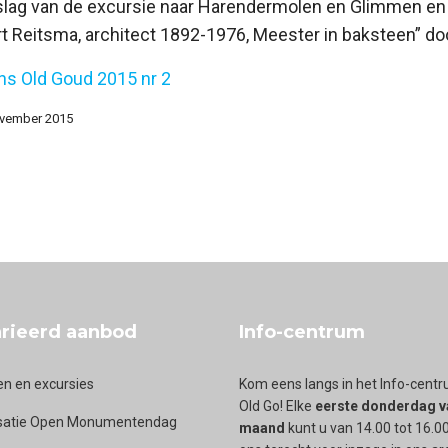
slag van de excursie naar Harendermolen en Glimmen en
t Reitsma, architect 1892-1976, Meester in baksteen” doo
ens Old Goud 2015 nr 2
ovember 2015
Old Goud 2015-3
rieerd aanbod
Info-centrum
en en excursies
Kom eens langs in het Info-cent
Old Go! Elke
eerste donderdag v
satie Open Monumentendag
maand
kunt u van 14.00 tot 16.00