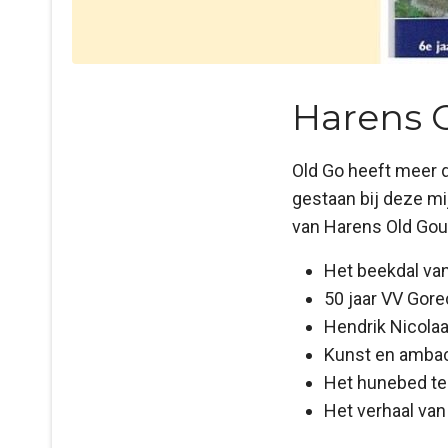
Harens 
Old Go heeft meer d
gestaan bij deze mij
van Harens Old Goud
Het beekdal va
50 jaar VV Gor
Hendrik Nicolaa
Kunst en ambac
Het hunebed te
Het verhaal van