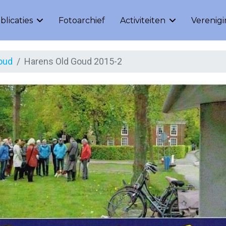
blicaties
Fotoarchief
Activiteiten
Verenig
oud
Harens Old Goud 2015-2