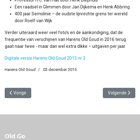
Een raadsel in Glimmen door Jan Dijkema en Henk Abbring
400 jaar Semslinie – de oudste lijnrechte grens ter wereld
door Roelf van Wijk
Verder uiteraard weer veel foto’s en de aankondiging, dat de
frequentie van verschijnen van Harens Old Goud in 2016 terug
gaat naar twee - maar dan wel extra dikke – uitgaven per jaar.
Digitale versie Harens Old Goud 2015 nr 3
Harens Old Goud
03 december 2015
Vorig artikel: Harens Old Goud 2016-1
Volgende artike
Vorige
Volgende
Old Go