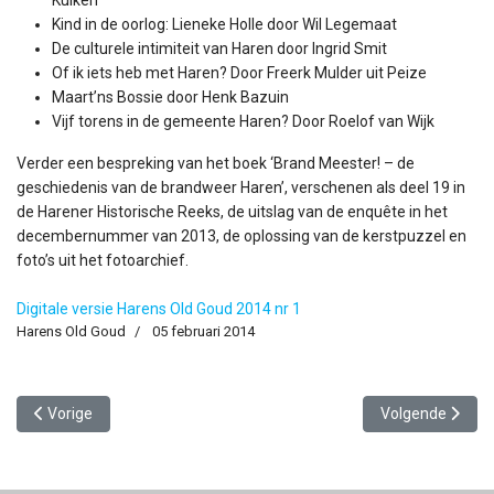
Kind in de oorlog: Lieneke Holle door Wil Legemaat
De culturele intimiteit van Haren door Ingrid Smit
Of ik iets heb met Haren? Door Freerk Mulder uit Peize
Maart’ns Bossie door Henk Bazuin
Vijf torens in de gemeente Haren? Door Roelof van Wijk
Verder een bespreking van het boek ‘Brand Meester! – de
geschiedenis van de brandweer Haren’, verschenen als deel 19 in
de Harener Historische Reeks, de uitslag van de enquête in het
decembernummer van 2013, de oplossing van de kerstpuzzel en
foto’s uit het fotoarchief.
Digitale versie Harens Old Goud 2014 nr 1
Harens Old Goud
05 februari 2014
Vorig artikel: Harens Old Goud 2014-2
Volgende artike
Vorige
Volgende