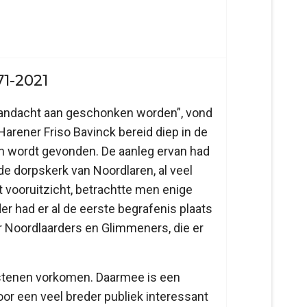
71-2021
aandacht aan geschonken worden”, vond
rener Friso Bavinck bereid diep in de
n wordt gevonden. De aanleg ervan had
e dorpskerk van Noordlaren, al veel
 vooruitzicht, betrachtte men enige
r had er al de eerste begrafenis plaats
r Noordlaarders en Glimmeners, die er
fstenen vorkomen. Daarmee is een
oor een veel breder publiek interessant