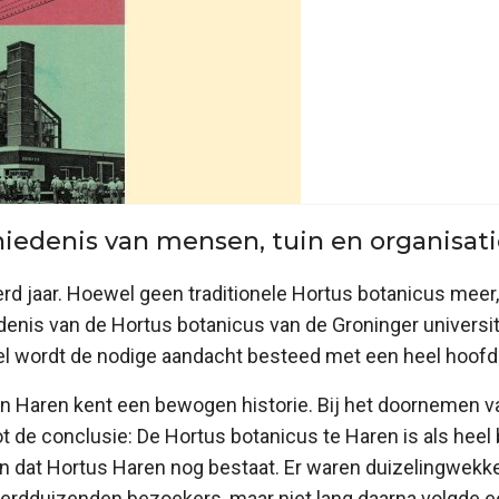
hiedenis van mensen, tuin en organisat
rd jaar. Hoewel geen traditionele Hortus botanicus meer
enis van de Hortus botanicus van de Groninger universitei
el wordt de nodige aandacht besteed met een heel hoofdst
s in Haren kent een bewogen historie. Bij het doornemen v
de conclusie: De Hortus botanicus te Haren is als heel 
n dat Hortus Haren nog bestaat. Er waren duizelingwekk
dduizenden bezoekers, maar niet lang daarna volgde een