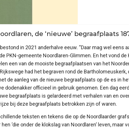
oordlaren, de ‘nieuwe’ begraafplaats 18
n bestond in 2021 anderhalve eeuw. “Daar mag wel eens 
de PKN-gemeente Noordlaren-Glimmen. En het vond de Ha
elen een van de mooiste begraafplaatsen van het Noorde
n Rijkswege had het begraven rond de Bartholomeuskerk, d
t de aanleg van de nieuwe begraafplaats op de es in het
e dodenakker officieel in gebruik genomen. Een dag eerde
we begraafplaats is gelardeerd met verhalen van en ove
ijze bij deze begraafplaats betrokken zijn of waren.
schillende teksten en tekens die op de Noordlaarder gra
 hen ‘die onder de klokslag van Noordlaren’ leven, maar v