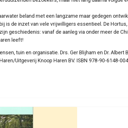
 vaarwater beland met een langzame maar gedegen ontwik
j is de inzet van vele vrijwilligers essentieel. De Hortus,
k zijn geschiedenis: vanaf de aanleg via onder meer de Ch
aren leeft!
sen, tuin en organisatie. Drs. Ger Blijham en Dr. Alber
r Haren/Uitgeverij Knoop Haren BV. ISBN 978-90-6148-004