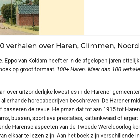
100 verhalen over Haren, Glimmen, Noor
. Eppo van Koldam heeft er in de afgelopen jaren etteli
e boek op groot formaat.
100+ Haren. Meer dan 100 verhale
aan over uitzonderlijke kwesties in de Harener gemeent
allerhande horecabedrijven beschreven. De Harener midd
elf passeren de revue. Helpman dat tot aan 1915 tot Ha
ams, bussen, sportieve prestaties, kattenkwaad of erger: 
ende Harense aspecten van de Tweede Wereldoorlog kome
van elkaar te lezen zijn. Aan het boek zijn verschillend