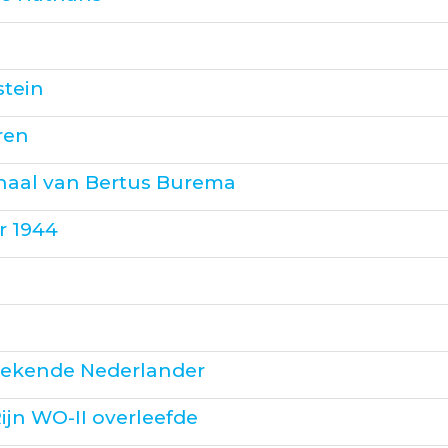
stein
ren
haal van Bertus Burema
r 1944
n
onbekende Nederlander
ijn WO-II overleefde