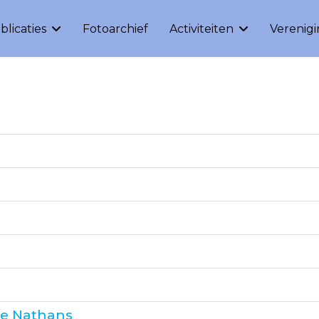
blicaties
Fotoarchief
Activiteiten
Verenig
ie Nathans