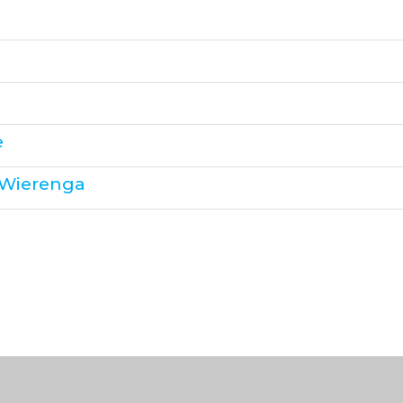
e
r Wierenga