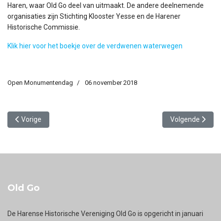
Haren, waar Old Go deel van uitmaakt. De andere deelnemende
organisaties zijn Stichting Klooster Yesse en de Harener
Historische Commissie.
Klik hier voor het boekje over de verdwenen waterwegen
Open Monumentendag
06 november 2018
Vorig artikel: Verslag Open Monumentendag 2019
Volgende artik
Vorige
Volgende
Old Go
De Harense Historische Vereniging Old Go is opgericht in januari