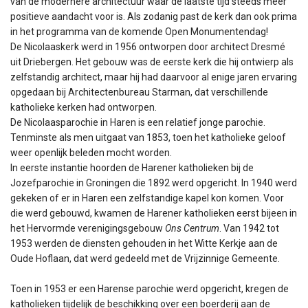
van de modernere architectuur waar de laatste tijd steeds meer
positieve aandacht voor is. Als zodanig past de kerk dan ook prima
in het programma van de komende Open Monumentendag!
De Nicolaaskerk werd in 1956 ontworpen door architect Dresmé
uit Driebergen. Het gebouw was de eerste kerk die hij ontwierp als
zelfstandig architect, maar hij had daarvoor al enige jaren ervaring
opgedaan bij Architectenbureau Starman, dat verschillende
katholieke kerken had ontworpen.
De Nicolaasparochie in Haren is een relatief jonge parochie.
Tenminste als men uitgaat van 1853, toen het katholieke geloof
weer openlijk beleden mocht worden.
In eerste instantie hoorden de Harener katholieken bij de
Jozefparochie in Groningen die 1892 werd opgericht. In 1940 werd
gekeken of er in Haren een zelfstandige kapel kon komen. Voor
die werd gebouwd, kwamen de Harener katholieken eerst bijeen in
het Hervormde verenigingsgebouw
Ons Centrum
. Van 1942 tot
1953 werden de diensten gehouden in het Witte Kerkje aan de
Oude Hoflaan, dat werd gedeeld met de Vrijzinnige Gemeente.
Toen in 1953 er een Harense parochie werd opgericht, kregen de
katholieken tijdelijk de beschikking over een boerderij aan de