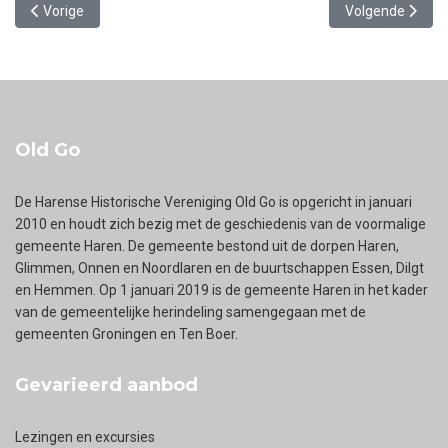
Vorig artikel: Verslag Open Monumentendag 2013
Volgende artike
Vorige
Volgende
Old Go
De Harense Historische Vereniging Old Go is opgericht in januari
2010 en houdt zich bezig met de geschiedenis van de voormalige
gemeente Haren. De gemeente bestond uit de dorpen Haren,
Glimmen, Onnen en Noordlaren en de buurtschappen Essen, Dilgt
en Hemmen. Op 1 januari 2019 is de gemeente Haren in het kader
van de gemeentelijke herindeling samengegaan met de
gemeenten Groningen en Ten Boer.
Gevarieerd aanbod
Lezingen en excursies