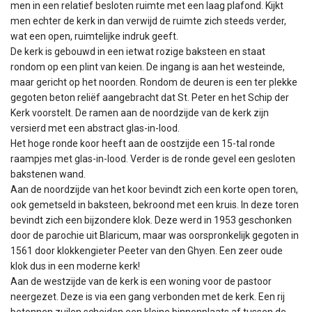
men in een relatief besloten ruimte met een laag plafond. Kijkt
men echter de kerk in dan verwijd de ruimte zich steeds verder,
wat een open, ruimtelijke indruk geeft.
De kerk is gebouwd in een ietwat rozige baksteen en staat
rondom op een plint van keien. De ingang is aan het westeinde,
maar gericht op het noorden. Rondom de deuren is een ter plekke
gegoten beton reliëf aangebracht dat St. Peter en het Schip der
Kerk voorstelt. De ramen aan de noordzijde van de kerk zijn
versierd met een abstract glas-in-lood.
Het hoge ronde koor heeft aan de oostzijde een 15-tal ronde
raampjes met glas-in-lood. Verder is de ronde gevel een gesloten
bakstenen wand.
Aan de noordzijde van het koor bevindt zich een korte open toren,
ook gemetseld in baksteen, bekroond met een kruis. In deze toren
bevindt zich een bijzondere klok. Deze werd in 1953 geschonken
door de parochie uit Blaricum, maar was oorspronkelijk gegoten in
1561 door klokkengieter Peeter van den Ghyen. Een zeer oude
klok dus in een moderne kerk!
Aan de westzijde van de kerk is een woning voor de pastoor
neergezet. Deze is via een gang verbonden met de kerk. Een rij