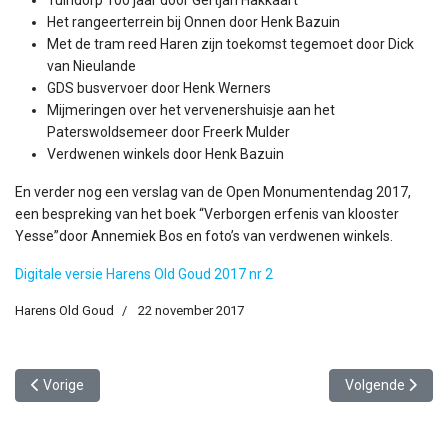
Het rangeerterrein bij Onnen door Henk Bazuin
Met de tram reed Haren zijn toekomst tegemoet door Dick
van Nieulande
GDS busvervoer door Henk Werners
Mijmeringen over het vervenershuisje aan het
Paterswoldsemeer door Freerk Mulder
Verdwenen winkels door Henk Bazuin
En verder nog een verslag van de Open Monumentendag 2017,
een bespreking van het boek “Verborgen erfenis van klooster
Yesse”door Annemiek Bos en foto’s van verdwenen winkels.
Digitale versie Harens Old Goud 2017 nr 2
Harens Old Goud
22 november 2017
Vorig artikel: Harens Old Goud 2018-1
Volgende artike
Vorige
Volgende