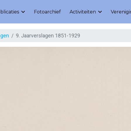
blicaties
Fotoarchief
Activiteiten
Verenig
ngen
9. Jaarverslagen 1851-1929