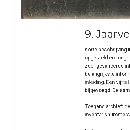
9. Jaarv
Korte beschrijving 
opgesteld en toegez
zeer gevarieerde in
belangrijkste infor
inleiding. Een vijfta
bijgevoegd. De sam
Toegang archief: d
inventarisnummers