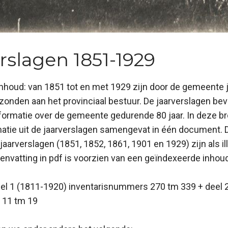
erslagen 1851-1929
inhoud: van 1851 tot en met 1929 zijn door de gemeente 
onden aan het provinciaal bestuur. De jaarverslagen bev
formatie over de gemeente gedurende 80 jaar. In deze b
matie uit de jaarverslagen samengevat in één document. 
l jaarverslagen (1851, 1852, 1861, 1901 en 1929) zijn als il
envatting in pdf is voorzien van een geïndexeerde inho
eel 1 (1811-1920) inventarisnummers 270 tm 339 + deel 
 11 tm 19