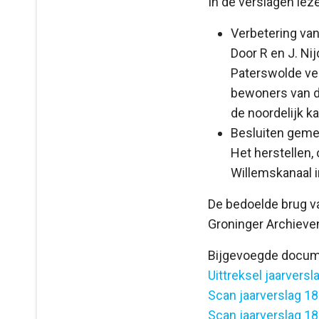
In de verslagen lez
Verbetering va
Door R en J. Ni
Paterswolde ver
bewoners van d
de noordelijk k
Besluiten geme
Het herstellen,
Willemskanaal 
De bedoelde brug va
Groninger Archieve
Bijgevoegde docum
Uittreksel jaarver
Scan jaarverslag 1
Scan jaarverslag 1