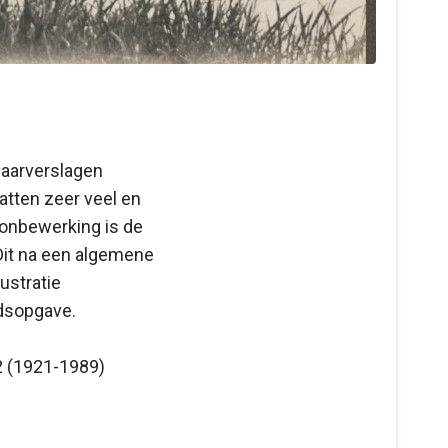
jaarverslagen
atten zeer veel en
ronbewerking is de
Dit na een algemene
lustratie
udsopgave.
2 (1921-1989)