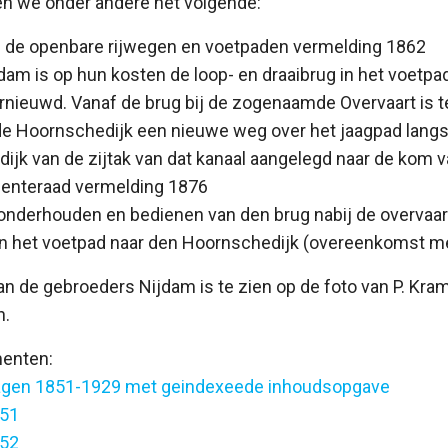
en we onder andere het volgende:
n de openbare rijwegen en voetpaden vermelding 1862
jdam is op hun kosten de loop- en draaibrug in het voetpa
nieuwd. Vanaf de brug bij de zogenaamde Overvaart is t
e Hoornschedijk een nieuwe weg over het jaagpad langs 
adijk van de zijtak van dat kanaal aangelegd naar de kom 
enteraad vermelding 1876
 onderhouden en bedienen van den brug nabij de overvaar
in het voetpad naar den Hoornschedijk (overeenkomst m
n de gebroeders Nijdam is te zien op de foto van P. Kra
n.
enten:
slagen 1851-1929 met geindexeede inhoudsopgave
851
852