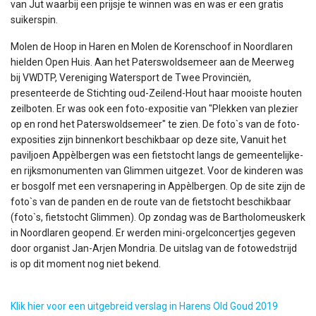
van Jut waarbij een prijsje te winnen was en was er een gratis
suikerspin.
Molen de Hoop in Haren en Molen de Korenschoof in Noordlaren
hielden Open Huis. Aan het Paterswoldsemeer aan de Meerweg
bij VWDTP, Vereniging Watersport de Twee Provinciën,
presenteerde de Stichting oud-Zeilend-Hout haar mooiste houten
zeilboten. Er was ook een foto-expositie van "Plekken van plezier
op en rond het Paterswoldsemeer" te zien. De foto`s van de foto-
exposities zijn binnenkort beschikbaar op deze site, Vanuit het
paviljoen Appèlbergen was een fietstocht langs de gemeentelijke-
en rijksmonumenten van Glimmen uitgezet. Voor de kinderen was
er bosgolf met een versnapering in Appèlbergen. Op de site zijn de
foto`s van de panden en de route van de fietstocht beschikbaar
(foto`s, fietstocht Glimmen). Op zondag was de Bartholomeuskerk
in Noordlaren geopend. Er werden mini-orgelconcertjes gegeven
door organist Jan-Arjen Mondria. De uitslag van de fotowedstrijd
is op dit moment nog niet bekend.
Klik hier voor een uitgebreid verslag in Harens Old Goud 2019