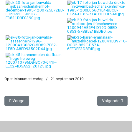
Open Monumentendag
21 september 2019
Vorig artikel: Verslag Open Monumentendag 2020
Volgende artik
Vorige
Volgende