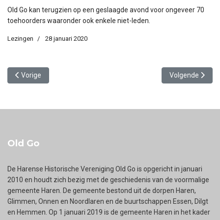
Old Go kan terugzien op een geslaagde avond voor ongeveer 70
toehoorders waaronder ook enkele niet-leden.
Lezingen
28 januari 2020
Vorig artikel: Lezing Jim Klingers 27 februari 2020: Huis de Groning
Volgende artike
Vorige
Volgende
Old Go
De Harense Historische Vereniging Old Go is opgericht in januari
2010 en houdt zich bezig met de geschiedenis van de voormalige
gemeente Haren. De gemeente bestond uit de dorpen Haren,
Glimmen, Onnen en Noordlaren en de buurtschappen Essen, Dilgt
en Hemmen. Op 1 januari 2019 is de gemeente Haren in het kader