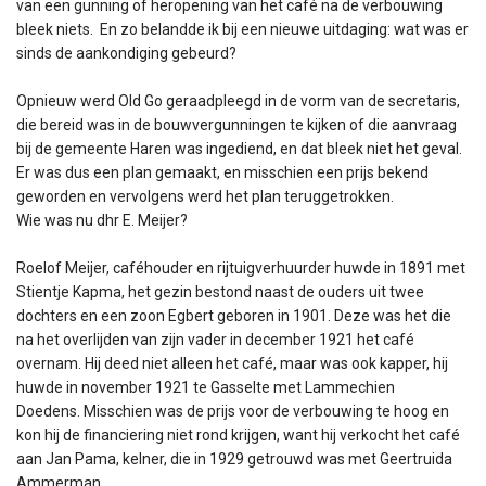
van een gunning of heropening van het café na de verbouwing
bleek niets. En zo belandde ik bij een nieuwe uitdaging: wat was er
sinds de aankondiging gebeurd?
Opnieuw werd Old Go geraadpleegd in de vorm van de secretaris,
die bereid was in de bouwvergunningen te kijken of die aanvraag
bij de gemeente Haren was ingediend, en dat bleek niet het geval.
Er was dus een plan gemaakt, en misschien een prijs bekend
geworden en vervolgens werd het plan teruggetrokken.
Wie was nu dhr E. Meijer?
Roelof Meijer, caféhouder en rijtuigverhuurder huwde in 1891 met
Stientje Kapma, het gezin bestond naast de ouders uit twee
dochters en een zoon Egbert geboren in 1901. Deze was het die
na het overlijden van zijn vader in december 1921 het café
overnam. Hij deed niet alleen het café, maar was ook kapper, hij
huwde in november 1921 te Gasselte met Lammechien
Doedens. Misschien was de prijs voor de verbouwing te hoog en
kon hij de financiering niet rond krijgen, want hij verkocht het café
aan Jan Pama, kelner, die in 1929 getrouwd was met Geertruida
Ammerman.