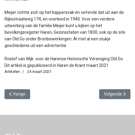
Meijer richtte zich op het kappersvak en oefende dat uit aan de
Rijksstraatweg 174, en overleed in 1940. Voor een verdere
uitwerking van de familie Meijer kunt u kijken op het
bevolkingsregister Haren, Gezinsstaten van 1830, ook op de site
van Old Go onder Bronbewerkingen. Al met al een stukje
geschiedenis uit een advertentie.
Roelof van Wijk voor de Harense Historische Vereniging Old Go
Dit artikel is gepubliceerd in Haren de Krant maart 2021
Artikelen
24 maart 2021
Vorig artikel: De Veenweg
Volgende artikel
Vorige
Volgende