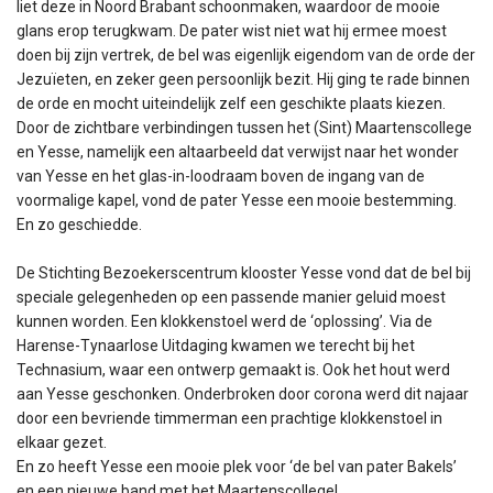
liet deze in Noord Brabant schoonmaken, waardoor de mooie
glans erop terugkwam. De pater wist niet wat hij ermee moest
doen bij zijn vertrek, de bel was eigenlijk eigendom van de orde der
Jezuïeten, en zeker geen persoonlijk bezit. Hij ging te rade binnen
de orde en mocht uiteindelijk zelf een geschikte plaats kiezen.
Door de zichtbare verbindingen tussen het (Sint) Maartenscollege
en Yesse, namelijk een altaarbeeld dat verwijst naar het wonder
van Yesse en het glas-in-loodraam boven de ingang van de
voormalige kapel, vond de pater Yesse een mooie bestemming.
En zo geschiedde.
De Stichting Bezoekerscentrum klooster Yesse vond dat de bel bij
speciale gelegenheden op een passende manier geluid moest
kunnen worden. Een klokkenstoel werd de ‘oplossing’. Via de
Harense-Tynaarlose Uitdaging kwamen we terecht bij het
Technasium, waar een ontwerp gemaakt is. Ook het hout werd
aan Yesse geschonken. Onderbroken door corona werd dit najaar
door een bevriende timmerman een prachtige klokkenstoel in
elkaar gezet.
En zo heeft Yesse een mooie plek voor ‘de bel van pater Bakels’
en een nieuwe band met het Maartenscollege!