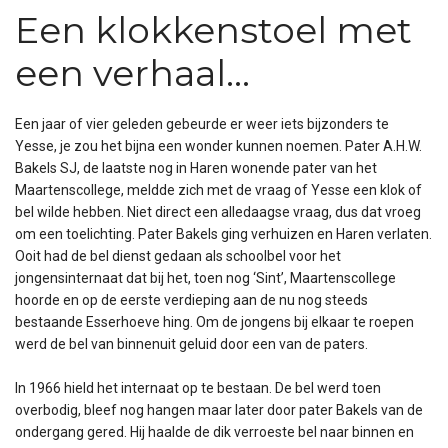
Een klokkenstoel met
een verhaal…
Een jaar of vier geleden gebeurde er weer iets bijzonders te
Yesse, je zou het bijna een wonder kunnen noemen. Pater A.H.W.
Bakels SJ, de laatste nog in Haren wonende pater van het
Maartenscollege, meldde zich met de vraag of Yesse een klok of
bel wilde hebben. Niet direct een alledaagse vraag, dus dat vroeg
om een toelichting. Pater Bakels ging verhuizen en Haren verlaten.
Ooit had de bel dienst gedaan als schoolbel voor het
jongensinternaat dat bij het, toen nog ‘Sint’, Maartenscollege
hoorde en op de eerste verdieping aan de nu nog steeds
bestaande Esserhoeve hing. Om de jongens bij elkaar te roepen
werd de bel van binnenuit geluid door een van de paters.
In 1966 hield het internaat op te bestaan. De bel werd toen
overbodig, bleef nog hangen maar later door pater Bakels van de
ondergang gered. Hij haalde de dik verroeste bel naar binnen en