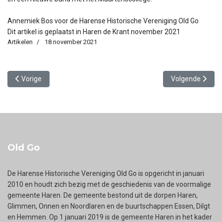
Annemiek Bos voor de Harense Historische Vereniging Old Go
Dit artikel is geplaatst in Haren de Krant november 2021
Artikelen
18 november 2021
Vorig artikel: Vliegveld Harendermolen
Volgende artikel
Vorige
Volgende
Old Go
De Harense Historische Vereniging Old Go is opgericht in januari
2010 en houdt zich bezig met de geschiedenis van de voormalige
gemeente Haren. De gemeente bestond uit de dorpen Haren,
Glimmen, Onnen en Noordlaren en de buurtschappen Essen, Dilgt
en Hemmen. Op 1 januari 2019 is de gemeente Haren in het kader