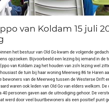
ppo van Koldam 15 juli 2
g
binnen het bestuur van Old Go kwam de volgende gedacht
s opzoeken. Bijvoorbeeld een lezing bij iemand in de t
 Eppo van Koldam zag het houden van zo’n lezing wel zit
ousiast de tuin bij haar woning Meerweg 86 te Haren aan
lle bewoners van de Meerweg tussen de Westerse Drift e
eraard waren ook leden van Old Go van elders welkom. D
a 40 personen gaven aan de uitnodiging gehoor. De verst
aat werd door veel buurtbewoners als een positief punt g