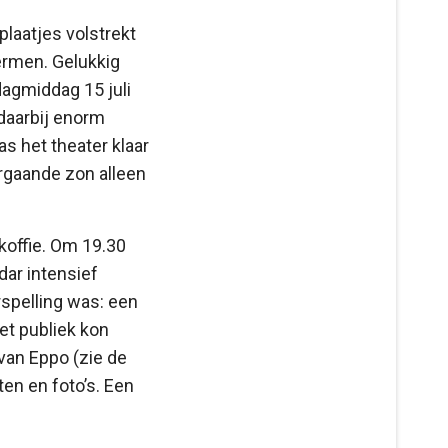
plaatjes volstrekt
ermen. Gelukkig
dagmiddag 15 juli
daarbij enorm
s het theater klaar
rgaande zon alleen
koffie. Om 19.30
dar intensief
rspelling was: een
et publiek kon
van Eppo (zie de
ten en foto’s. Een