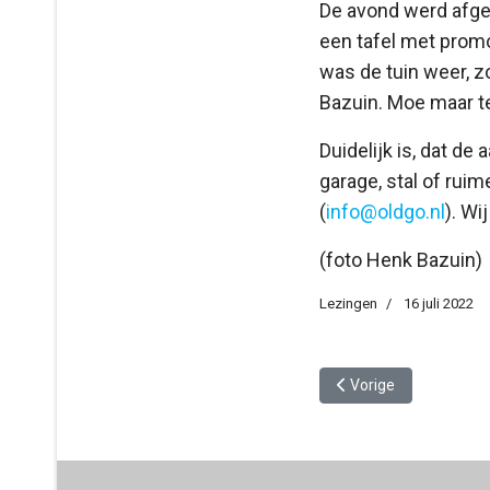
De avond werd afges
een tafel met prom
was de tuin weer, z
Bazuin. Moe maar te
Duidelijk is, dat d
garage, stal of rui
(
info@oldgo.nl
). Wi
(foto Henk Bazuin)
Lezingen
16 juli 2022
Vorig artikel: Lezing 
Vorige