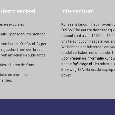
rieerd aanbod
Info-centrum
en en excursies
Kom eens langs in het Info-cent
Old Go! Elke
eerste donderdag v
satie Open Monumentendag
maand
kunt u van 14.00 tot 16.00
ons terecht voor inzage in ons ar
 van Harens Old Goud, 2x per
We hebben een luisterend oor vo
en tijdschrift met een breed
(oude) verhalen met of zonder fo
van artikelen en oude foto's
Voor vragen en informatie kunt u
naar info@oldgo.nl
. Het adres is:
ties in Haren de Krant
Brinkweg 12A, Haren; de trap op 
tatie en promotie op
boven.
enten.