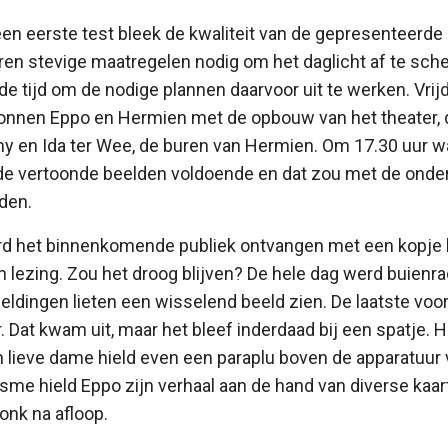
een eerste test bleek de kwaliteit van de gepresenteerde 
ren stevige maatregelen nodig om het daglicht af te sch
e tijd om de nodige plannen daarvoor uit te werken. Vrij
nnen Eppo en Hermien met de opbouw van het theater, 
 en Ida ter Wee, de buren van Hermien. Om 17.30 uur wa
n de vertoonde beelden voldoende en dat zou met de onde
den.
rd het binnenkomende publiek ontvangen met een kopje 
 lezing. Zou het droog blijven? De hele dag werd buienra
ldingen lieten een wisselend beeld zien. De laatste voo
. Dat kwam uit, maar het bleef inderdaad bij een spatje. H
en lieve dame hield even een paraplu boven de apparatuur 
asme hield Eppo zijn verhaal aan de hand van diverse kaar
onk na afloop.