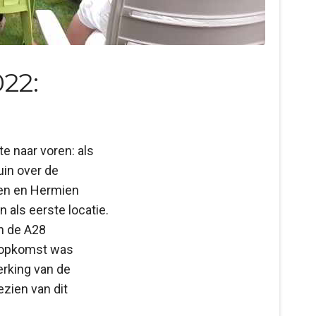
022:
e naar voren: als
uin over de
ten en Hermien
 als eerste locatie.
n de A28
e opkomst was
erking van de
ezien van dit