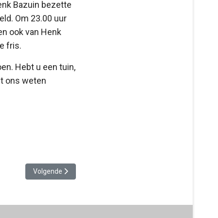
Henk Bazuin bezette
eld. Om 23.00 uur
 en ook van Henk
 fris.
en. Hebt u een tuin,
het ons weten
Volgende artikel: Lezing Jaap Roos 5 april 2022: Joodse ond
Volgende