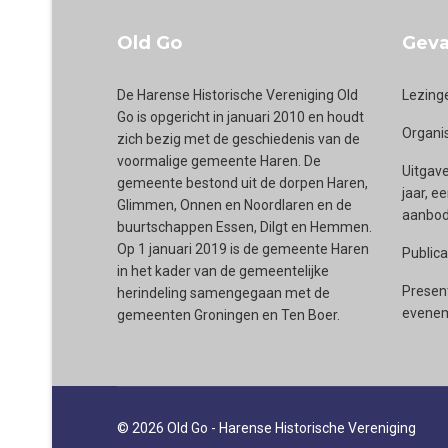
Old Go
Geva
De Harense Historische Vereniging Old
Lezing
Go is opgericht in januari 2010 en houdt
Organi
zich bezig met de geschiedenis van de
voormalige gemeente Haren. De
Uitgave
gemeente bestond uit de dorpen Haren,
jaar, e
Glimmen, Onnen en Noordlaren en de
aanbod 
buurtschappen Essen, Dilgt en Hemmen.
Op 1 januari 2019 is de gemeente Haren
Publica
in het kader van de gemeentelijke
Presen
herindeling samengegaan met de
evenem
gemeenten Groningen en Ten Boer.
© 2026 Old Go - Harense Historische Vereniging