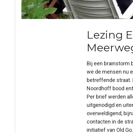
Lezing E
Meerwe
Bij een brainstorm 
we de mensen nu een
betreffende straat.
Noordhoff bood enth
Per brief werden a
uitgenodigd en uit
overweldigend, bijn
contacten in de str
initiatief van Old Go.