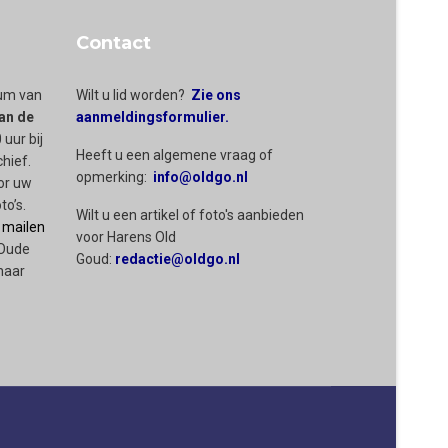
Contact
rum van
Wilt u lid worden?
Zie ons
an de
aanmeldingsformulier.
 uur bij
Heeft u een algemene vraag of
chief.
opmerking:
info@oldgo.nl
or uw
to’s.
Wilt u een artikel of foto's aanbieden
 mailen
voor Harens Old
 Oude
Goud:
redactie@oldgo.nl
naar