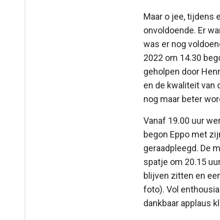
Maar o jee, tijdens 
onvoldoende. Er wa
was er nog voldoend
2022 om 14.30 bego
geholpen door Henny
en de kwaliteit va
nog maar beter wor
Vanaf 19.00 uur we
begon Eppo met zijn
geraadpleegd. De me
spatje om 20.15 uur
blijven zitten en e
foto). Vol enthousi
dankbaar applaus kl