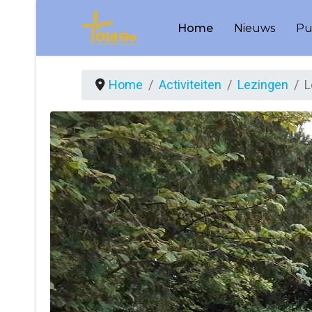
Home
Nieuws
Pu
Home
Activiteiten
Lezingen
L