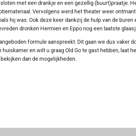
loten met een drankje en een gezellig (buurt)praatje. 
otiemateriaal. Vervolgens werd het theater weer ontmant
oals hij was. Ook deze keer dankzij de hulp van de buren
vreden dronken Hermien en Eppo nog een laatste glaasje
e aangeboden formule aanspreekt. Dit gaan we dus vaker do
me huiskamer en wilt u graag Old Go te gast hebben, laat 
j bekijken dan de mogelijkheden.
Johan Niezing 17 oktober 2023