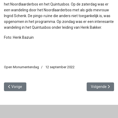
het Noordlaarderbos en het Quintusbos. Op de zaterdag was er
een wandeling door het Noordlaarderbos met als gids mevrouw
Ingrid Schenk. De pingo-ruïne die anders niet toegankelijk is, was
opgenomen in het programma. Op zondag was er een interesante
wandeling in het Quintusbos onder leiding van Henk Bakker.
Foto: Henk Bazuin
Open Monumentendag
12 september 2022
Vorig artikel: Open Monumentendag 2023 daverend succes
Volgende artik
Vorige
Volgende