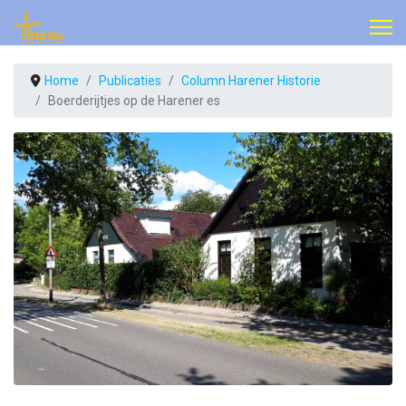
Home
Publicaties
Column Harener Historie
Boerderijtjes op de Harener es