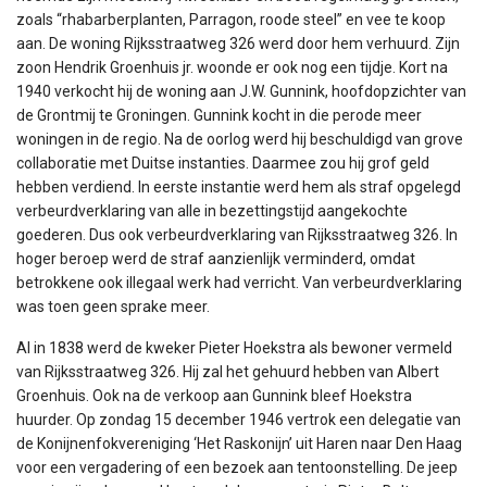
zoals “rhabarberplanten, Parragon, roode steel” en vee te koop
aan. De woning Rijksstraatweg 326 werd door hem verhuurd. Zijn
zoon Hendrik Groenhuis jr. woonde er ook nog een tijdje. Kort na
1940 verkocht hij de woning aan J.W. Gunnink, hoofdopzichter van
de Grontmij te Groningen. Gunnink kocht in die perode meer
woningen in de regio. Na de oorlog werd hij beschuldigd van grove
collaboratie met Duitse instanties. Daarmee zou hij grof geld
hebben verdiend. In eerste instantie werd hem als straf opgelegd
verbeurdverklaring van alle in bezettingstijd aangekochte
goederen. Dus ook verbeurdverklaring van Rijksstraatweg 326. In
hoger beroep werd de straf aanzienlijk verminderd, omdat
betrokkene ook illegaal werk had verricht. Van verbeurdverklaring
was toen geen sprake meer.
Al in 1838 werd de kweker Pieter Hoekstra als bewoner vermeld
van Rijksstraatweg 326. Hij zal het gehuurd hebben van Albert
Groenhuis. Ook na de verkoop aan Gunnink bleef Hoekstra
huurder. Op zondag 15 december 1946 vertrok een delegatie van
de Konijnenfokvereniging ‘Het Raskonijn’ uit Haren naar Den Haag
voor een vergadering of een bezoek aan tentoonstelling. De jeep