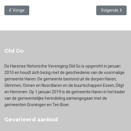
Vorig artikel: Onderduikster Erna de Jonge
Volgende artike
Vorige
Volgende
Old Go
De Harense Historische Vereniging Old Go is opgericht in januari
2010 en houdt zich bezig met de geschiedenis van de voormalige
gemeente Haren. De gemeente bestond uit de dorpen Haren,
Glimmen, Onnen en Noordlaren en de buurtschappen Essen, Dilgt
en Hemmen. Op 1 januari 2019 is de gemeente Haren in het kader
van de gemeentelijke herindeling samengegaan met de
gemeenten Groningen en Ten Boer.
Gevarieerd aanbod