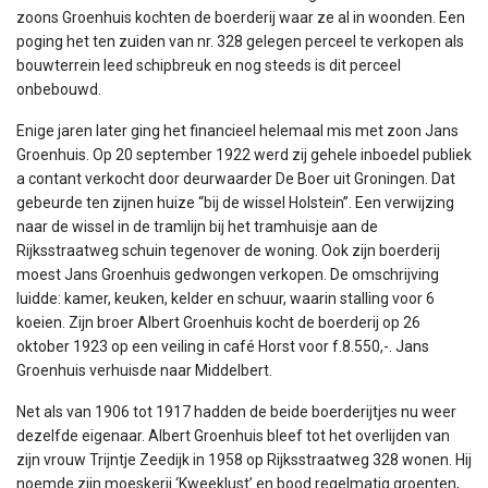
zoons Groenhuis kochten de boerderij waar ze al in woonden. Een
poging het ten zuiden van nr. 328 gelegen perceel te verkopen als
bouwterrein leed schipbreuk en nog steeds is dit perceel
onbebouwd.
Enige jaren later ging het financieel helemaal mis met zoon Jans
Groenhuis. Op 20 september 1922 werd zij gehele inboedel publiek
a contant verkocht door deurwaarder De Boer uit Groningen. Dat
gebeurde ten zijnen huize “bij de wissel Holstein”. Een verwijzing
naar de wissel in de tramlijn bij het tramhuisje aan de
Rijksstraatweg schuin tegenover de woning. Ook zijn boerderij
moest Jans Groenhuis gedwongen verkopen. De omschrijving
luidde: kamer, keuken, kelder en schuur, waarin stalling voor 6
koeien. Zijn broer Albert Groenhuis kocht de boerderij op 26
oktober 1923 op een veiling in café Horst voor f.8.550,-. Jans
Groenhuis verhuisde naar Middelbert.
Net als van 1906 tot 1917 hadden de beide boerderijtjes nu weer
dezelfde eigenaar. Albert Groenhuis bleef tot het overlijden van
zijn vrouw Trijntje Zeedijk in 1958 op Rijksstraatweg 328 wonen. Hij
noemde zijn moeskerij ‘Kweeklust’ en bood regelmatig groenten,