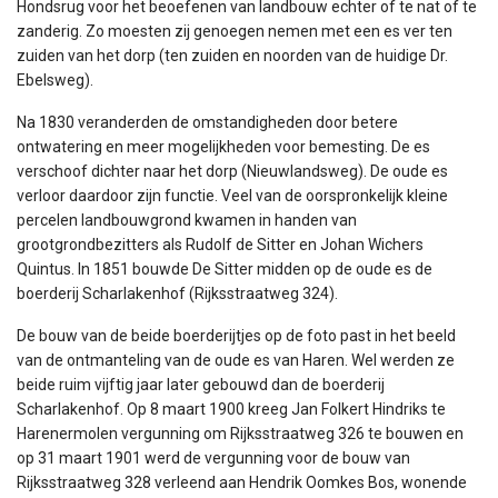
Hondsrug voor het beoefenen van landbouw echter of te nat of te
zanderig. Zo moesten zij genoegen nemen met een es ver ten
zuiden van het dorp (ten zuiden en noorden van de huidige Dr.
Ebelsweg).
Na 1830 veranderden de omstandigheden door betere
ontwatering en meer mogelijkheden voor bemesting. De es
verschoof dichter naar het dorp (Nieuwlandsweg). De oude es
verloor daardoor zijn functie. Veel van de oorspronkelijk kleine
percelen landbouwgrond kwamen in handen van
grootgrondbezitters als Rudolf de Sitter en Johan Wichers
Quintus. In 1851 bouwde De Sitter midden op de oude es de
boerderij Scharlakenhof (Rijksstraatweg 324).
De bouw van de beide boerderijtjes op de foto past in het beeld
van de ontmanteling van de oude es van Haren. Wel werden ze
beide ruim vijftig jaar later gebouwd dan de boerderij
Scharlakenhof. Op 8 maart 1900 kreeg Jan Folkert Hindriks te
Harenermolen vergunning om Rijksstraatweg 326 te bouwen en
op 31 maart 1901 werd de vergunning voor de bouw van
Rijksstraatweg 328 verleend aan Hendrik Oomkes Bos, wonende