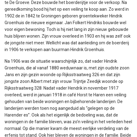
te De Groeve. Deze bouwde het boerderijtje voor de verkoop. Na
gereedkoming bood hij het op een veiling te koop aan. Zo werd in
1902 de in 1842 te Groningen geboren groentekweker Hindrik
Groenhuis de nieuwe eigenaar. Jan Folkert Hindriks bouwde wel
voor eigen bewoning. Toch is hij niet lang in zijn nieuw gebouwde
huis blijven wonen. Zijn vrouw overleed in 1903 en hij was zelf ook
de jongste niet meer. Wellicht was dat aanleiding om de boerderij
in 1906 te verkopen aan buurman Hindrik Groenhuis.
Na 1906 was de situatie waarschijnlijk zo, dat vader Hindrik
Groenhuis, die al vanaf 1880 weduwnaar is, met zijn oudste zoon
Jans en zijn gezin woonde op Rijksstraatweg 326 en dat zijn
jongste zoon Albert met zijn vrouw Trijntje Zeedijk woonde op
Rijksstraatweg 328. Nadat vader Hendrik in november 1917
overleed, werd in januari 1918 in café Horst te Haren een veiling
gehouden van beide woningen en bijbehorende landerijen. De
landerijen werden toen nog aangeduid als “gelegen op de
Harender es”. Ook als het eigenlijk de bedoeling was, dat de
woningen in de familie bleven, was zo’n veiling in het verleden heel
normaal. Op die manier kwam de meest eerlijke verdeling van de
erfenis tot stand. Ook hier bleven de woningen in de familie. Beide