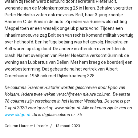
waarin zij reden werd bestuurd door secretaris Pieter Bolt,
wonende aan de Molenkampsteeg 25 in Haren. Behalve voorzitter
Pieter Hoekstra zaten ook mevrouw Bolt, haar 3-jarig zoontje
Harrie en C. de Vries in de auto. Zij reden via Ruinerwold richting
Meppel toen er een vreselijk ongeluk plaats vond. Tijdens een
inhaalmanoeuvre zag Bolt een van rechts komend militair voertuig
over het hoofd. Een heftige botsing was het gevolg. Hoekstra en
Bolt waren op slag dood. De andere inzittenden overleefden de
crash. Na het overlijden van Pieter Hoekstra verkocht Gunnink de
woning aan Lubbertus van Dellen. Met hem kreeg de boerderij een
woonbestemming. Dat gebeurde na het vertrek van Albert
Groenhuis in 1958 ook met Rijksstraatweg 328.
De columns ‘Harener Historie’ worden geschreven door Eppo van
Koldam. Iedere twee weken verschijnt een nieuwe column. De eerste
78 columns zijn verschenen in het Harener Weekblad. De serie is per
1 april 2020 voortgezet op www.oldgo.nl. Alle columns zijn te zien op
www.oldgo.nl
. Dit is digitale column nr. 76.
Column Harener Historie
13 maart 2023