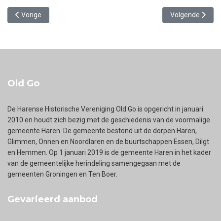
Vorig artikel: Aanvalluh! Kastelen en vestingen in Glimmen
Volgende artikel
Vorige
Volgende
Old Go
De Harense Historische Vereniging Old Go is opgericht in januari
2010 en houdt zich bezig met de geschiedenis van de voormalige
gemeente Haren. De gemeente bestond uit de dorpen Haren,
Glimmen, Onnen en Noordlaren en de buurtschappen Essen, Dilgt
en Hemmen. Op 1 januari 2019 is de gemeente Haren in het kader
van de gemeentelijke herindeling samengegaan met de
gemeenten Groningen en Ten Boer.
Gevarieerd aanbod