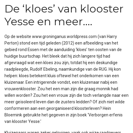
De ‘kloes’ van klooster
Yesse en meer….
Op de website www.groninganus.worldpress.com (van Harry
Perton) stond een tijd geleden (2012) een afbeelding van het
gebied rond Essen met de aanduiding ‘kloes’ ten oosten van de
huidige buurtschap. Het bleek dat hij zich langere tijd had
afgevraagd wat een kloes zou zijn, totdat hij een deskundige
raadpleegde, Rudolf Ebeling, naamkundige van de RUG. Hij kon
helpen: kloes betekent kluis oftewel het onderkomen van een
kluizenaar. Een intrigerende vondst, een kluizenaar nabij een
vrouwenklooster. Zou het een man zijn die graag monnik had
willen worden? Zou het een vrouw zijn die toch verlangde naar een
meer geïsoleerd leven dan de zusters leidden? Of zich niet wilde
conformeren aan een georganiseerd kloosterleven? Hein
Bloemink gebruikte het gegeven in zijn boek ‘Verborgen erfenis
van klooster Yesse.’
Kluizenaars waren zeker gelovigen, vaak ook wijze raadgevers