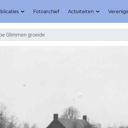
blicaties
Fotoarchief
Activiteiten
Verenig
oe Glimmen groeide