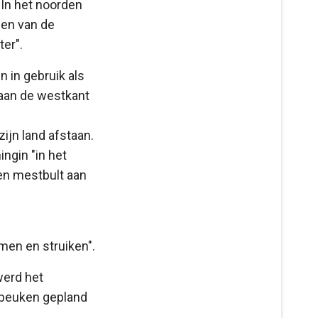
In het noorden
gen van de
er".
 in gebruik als
 aan de westkant
ijn land afstaan.
ngin "in het
en mestbult aan
men en struiken".
werd het
n beuken gepland