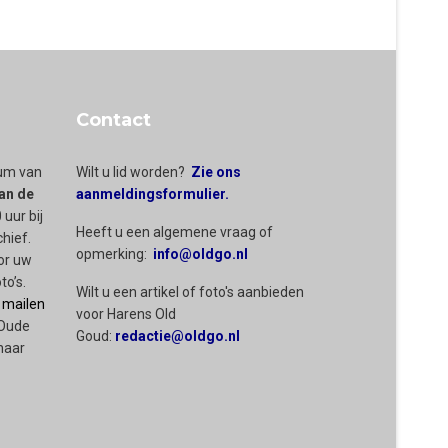
Contact
rum van
Wilt u lid worden?
Zie ons
an de
aanmeldingsformulier.
 uur bij
Heeft u een algemene vraag of
chief.
opmerking:
info@oldgo.nl
or uw
to’s.
Wilt u een artikel of foto's aanbieden
 mailen
voor Harens Old
 Oude
Goud:
redactie@oldgo.nl
naar