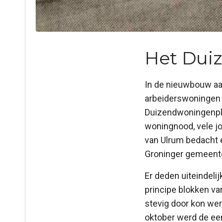
Het Dui
In de nieuwbouw aan
arbeiderswoningen d
Duizendwoningenpla
woningnood, vele j
van Ulrum bedacht 
Groninger gemeente
Er deden uiteindeli
principe blokken v
stevig door kon wer
oktober werd de ee