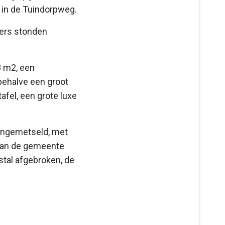
 in de Tuindorpweg.
mers stonden
 m2, een
behalve een groot
fel, een grote luxe
 ingemetseld, met
van de gemeente
stal afgebroken, de