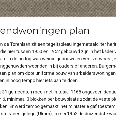
zendwoningen plan
 de Torenlaan zit een tegeltableau ingemetseld, ter heri
ie hier tussen 1950 en 1952 gebouwd zijn in het kader 
n. In de oorlog was weinig gebouwd en veel verwoest, e
onggehuwden woonden in bij ouders of anderen. Burgem
een plan om door uniforme bouw van arbeiderswoningen 
n in hoog tempo hier iets aan te doen.
jk 31 gemeenten mee, met in totaal 1165 ongeveer identi
an 6, minimaal 3 blokken per bouwplaats zodat de vaste 
ken. Er werd tempo gemaakt: het ministerie gaf toestemmi
rste steen gelegd (Ulrum), in mei 1952 de duizendste wo