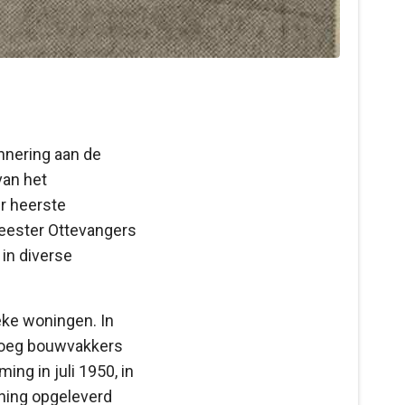
nnering aan de
van het
r heerste
eester Ottevangers
in diverse
eke woningen. In
ploeg bouwvakkers
ng in juli 1950, in
ning opgeleverd