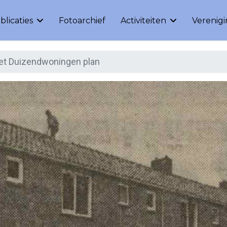
blicaties
Fotoarchief
Activiteiten
Verenig
et Duizendwoningen plan