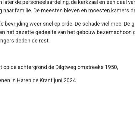
later de personeelsafdeling, de kerkzaal en een deel va
ng naar familie. De meesten bleven en moesten kamers de
de bevrijding weer snel op orde. De schade viel mee. D
n het bezette gedeelte van het gebouw bezemschoon ge
ngers deden de rest.
et op de achtergrond de Dilgtweg omstreeks 1950,
henen in Haren de Krant juni 2024
akantie voor de jeugd ruim een halve eeuw geleden