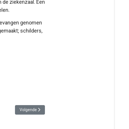
n de ziekenzaal. Een
len.
e gevangen genomen
maakt; schilders,
Volgende artikel: Wat moest de gemeente met Glimmens rio
Volgende