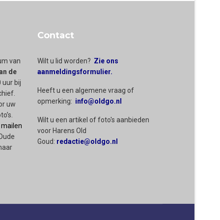
Contact
rum van
Wilt u lid worden?
Zie ons
an de
aanmeldingsformulier.
 uur bij
Heeft u een algemene vraag of
chief.
opmerking:
info@oldgo.nl
or uw
to’s.
Wilt u een artikel of foto's aanbieden
 mailen
voor Harens Old
 Oude
Goud:
redactie@oldgo.nl
naar