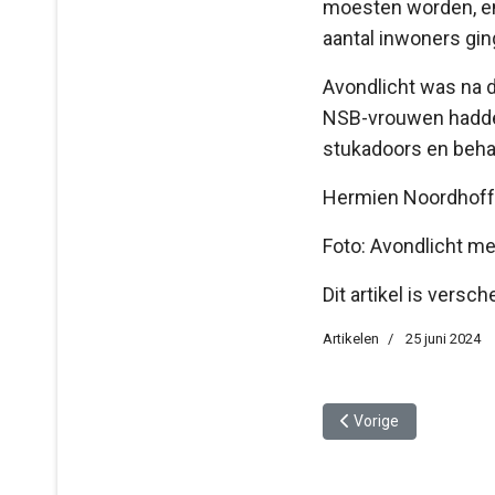
moesten worden, en 
aantal inwoners gi
Avondlicht was na 
NSB-vrouwen hadde
stukadoors en beha
Hermien Noordhoff
Foto: Avondlicht m
Dit artikel is versc
Artikelen
25 juni 2024
Vorig artikel: Zomerv
Vorige