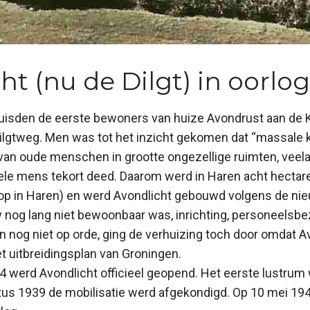
ht (nu de Dilgt) in oorlog
uisden de eerste bewoners van huize Avondrust aan de 
Dilgtweg. Men was tot het inzicht gekomen dat “massale 
an oude menschen in grootte ongezellige ruimten, veela
uele mens tekort deed. Daarom werd in Haren acht hecta
p in Haren) en werd Avondlicht gebouwd volgens de nie
nog lang niet bewoonbaar was, inrichting, personeelsbe
 nog niet op orde, ging de verhuizing toch door omdat A
et uitbreidingsplan van Groningen.
 werd Avondlicht officieel geopend. Het eerste lustrum
us 1939 de mobilisatie werd afgekondigd. Op 10 mei 194