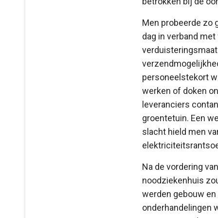
betrokken bij de oor
Men probeerde zo g
dag in verband met
verduisteringsmaatr
verzendmogelijkhed
personeelstekort w
werken of doken on
leveranciers contan
groentetuin. Een we
slacht hield men v
elektriciteitsrants
Na de vordering van
noodziekenhuis zou
werden gebouw en i
onderhandelingen we