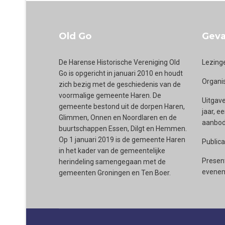
Old Go
Geva
De Harense Historische Vereniging Old
Lezing
Go is opgericht in januari 2010 en houdt
Organi
zich bezig met de geschiedenis van de
voormalige gemeente Haren. De
Uitgave
gemeente bestond uit de dorpen Haren,
jaar, e
Glimmen, Onnen en Noordlaren en de
aanbod 
buurtschappen Essen, Dilgt en Hemmen.
Op 1 januari 2019 is de gemeente Haren
Publica
in het kader van de gemeentelijke
Presen
herindeling samengegaan met de
evenem
gemeenten Groningen en Ten Boer.