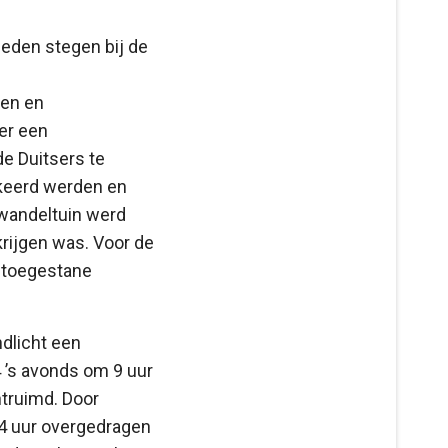
eden stegen bij de
len en
er een
e Duitsers te
kkeerd werden en
 wandeltuin werd
krijgen was. Voor de
t toegestane
ndlicht een
 ’s avonds om 9 uur
truimd. Door
24 uur overgedragen