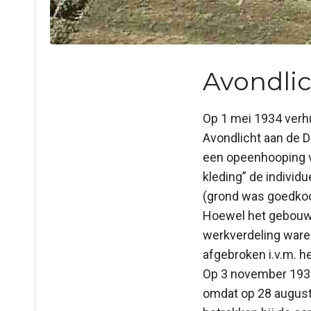
Avondlic
Op 1 mei 1934 verh
Avondlicht aan de 
een opeenhooping v
kleding” de individ
(grond was goedkoo
Hoewel het gebouw 
werkverdeling waren
afgebroken i.v.m. h
Op 3 november 1934
omdat op 28 august