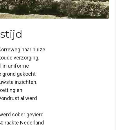
stijd
Korreweg naar huize
koude verzorging,
l in uniforme
re grond gekocht
uwste inzichten.
zetting en
vondrust al werd
 werd sober gevierd
0 raakte Nederland