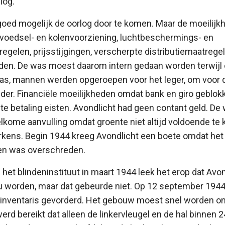
log.
oed mogelijk de oorlog door te komen. Maar de moeilijkh
 voedsel- en kolenvoorziening, luchtbeschermings- en
egelen, prijsstijgingen, verscherpte distributiemaatrege
en. De was moest daarom intern gedaan worden terwijl 
as, mannen werden opgeroepen voor het leger, om voor d
der. Financiële moeilijkheden omdat bank en giro geblo
te betaling eisten. Avondlicht had geen contant geld. De
lkome aanvulling omdat groente niet altijd voldoende te 
arkens. Begin 1944 kreeg Avondlicht een boete omdat he
oen was overschreden.
 het blindeninstituut in maart 1944 leek het erop dat Avo
 worden, maar dat gebeurde niet. Op 12 september 1944
nventaris gevorderd. Het gebouw moest snel worden on
rd bereikt dat alleen de linkervleugel en de hal binnen 