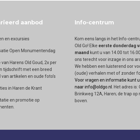
rieerd aanbod
Info-centrum
en en excursies
Kom eens langs in het Info-cent
Old Go! Elke
eerste donderdag v
satie Open Monumentendag
maand
kunt u van 14.00 tot 16.00
ons terecht voor inzage in ons ar
 van Harens Old Goud, 2x per
We hebben een luisterend oor vo
en tijdschrift met een breed
(oude) verhalen met of zonder fo
van artikelen en oude foto's
Voor vragen en informatie kunt u
naar info@oldgo.nl
. Het adres is:
ties in Haren de Krant
Brinkweg 12A, Haren; de trap op 
tatie en promotie op
boven.
enten.