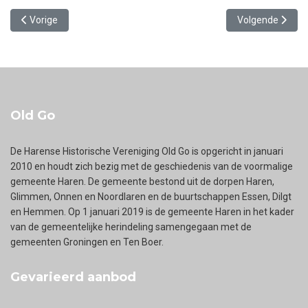
Vorig artikel: De Wolddeelen
Volgende artikel:
Vorige
Volgende
Old Go
De Harense Historische Vereniging Old Go is opgericht in januari
2010 en houdt zich bezig met de geschiedenis van de voormalige
gemeente Haren. De gemeente bestond uit de dorpen Haren,
Glimmen, Onnen en Noordlaren en de buurtschappen Essen, Dilgt
en Hemmen. Op 1 januari 2019 is de gemeente Haren in het kader
van de gemeentelijke herindeling samengegaan met de
gemeenten Groningen en Ten Boer.
Gevarieerd aanbod