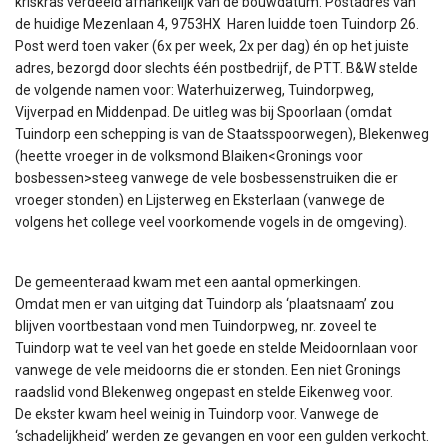
kriskras verdeeld afhankelijk van de bouwdatum. Postadres van
de huidige Mezenlaan 4, 9753HX Haren luidde toen Tuindorp 26.
Post werd toen vaker (6x per week, 2x per dag) én op het juiste
adres, bezorgd door slechts één postbedrijf, de PTT. B&W stelde
de volgende namen voor: Waterhuizerweg, Tuindorpweg,
Vijverpad en Middenpad. De uitleg was bij Spoorlaan (omdat
Tuindorp een schepping is van de Staatsspoorwegen), Blekenweg
(heette vroeger in de volksmond Blaiken<Gronings voor
bosbessen>steeg vanwege de vele bosbessenstruiken die er
vroeger stonden) en Lijsterweg en Eksterlaan (vanwege de
volgens het college veel voorkomende vogels in de omgeving).
De gemeenteraad kwam met een aantal opmerkingen.
Omdat men er van uitging dat Tuindorp als ‘plaatsnaam’ zou
blijven voortbestaan vond men Tuindorpweg, nr. zoveel te
Tuindorp wat te veel van het goede en stelde Meidoornlaan voor
vanwege de vele meidoorns die er stonden. Een niet Gronings
raadslid vond Blekenweg ongepast en stelde Eikenweg voor.
De ekster kwam heel weinig in Tuindorp voor. Vanwege de
‘schadelijkheid’ werden ze gevangen en voor een gulden verkocht.