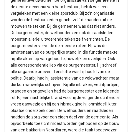
gemeenteveldwachter. De organisatie van de gemeente in
de eerste decennia van haar bestaan, heb ik wel eens
vergeleken met een kleine sportclub. Bij zo’n organisatie
worden de bestuursleden geacht zelf de handen uit de
mouwen te steken. Bij de gemeente was dat niet anders.
De burgemeester, de wethouders en ook de raadsleden
moesten allerlei uitvoerende taken zelf verrichten. De
burgemeester vervulde de meeste rollen. Hij was de
ambtenaar van de burgerlijke stand. In die functie maakte
hij alle akten op van geboorte, huwelijk en overlijden. Ook
alle correspondentie liep via de burgemeester. Hij schreef
alle uitgaande brieven. Tenslotte was hij hoofd van de
politie. Daarbij had hij assistentie van de veldwachter, maar
die kon nauwelijks schrijven. Bij alle inbraken, vechtpartijen,
branden en ongevallen had de burgemeester een leidende
rol. Bij een nachtelijke brand was hij de volgende ochtend al
vroeg aanwezig en bij een inbraak ging hij onmiddellijk ter
plaatse onderzoek doen. De wethouders en raadsleden
hadden de zorg voor een eigen deel van de gemeente. Als
bijvoorbeeld toezicht moest worden gehouden op de bouw
van een bakkerij in Noordlaren, werd die taak toegewezen