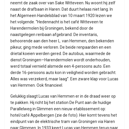
neemt de zaak over van Sake Witteveen. Nu woont hij zelf
naast de drafbaan in Haren. Dat duurt helaas niet lang. In
het Algemeen Handelsblad van 10 maart 1920 lezen we
het volgende. “Hedennacht is het café Witteveen te
Harendermolen bij Groningen, bekend door de
naastgelegen renbaan afgebrand. De inventaris,
behoorende aan den heer L. van Hemmen, den bekenden
pikeur, ging mede verloren. De beide renpaarden en een
drietal koeien werden gered. De autobus, waarmede de
dienst Groningen—Harendermolen wordt onderhouden,
werd totaal vernield alsmede een 4-persoons auto. Een
derde 16-persoons auto kon in veiligheid worden gebracht.
Alles was verzekerd, maar laag”. Een zware klap voor Lucas
van Hemmen. Ook financieel.
Gelukkig slaagt Lucas van Hemmen er in de draad weer op
te pakken. Hij richt bij het station De Punt aan de huidige
Parallelweg in Glimmen een nieuw etablissement op:
hotel/café Appelbergen (zie de foto). Hier komt tevens het
eindpunt van de elektrische tram van Groningen via Haren
naar Glimmen. In 1933 keert Lucas van Hemmen terug naar