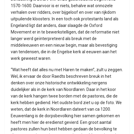
1570-1600. Daarvoor is er niets, behalve wat onnozele
verhalen over ridders, over bijgeloof en over van rijkdom
uitpuilende kloosters. In een toch ook protestants land als
Engeland ligt dat anders, daar slaagde de Oxford
Movement er in te bewerkstelligen, dat de reformatie niet
langer werd geïnterpreteerd als breuk met de
middeleeuwen en een nieuw begin, maar als bevestiging
van tendensen, die in de Engelse kerk al eeuwen aan het
werk geweest waren.
“Wat heeft dat alles nu met Haren te maken”, zult u zeggen.
Wel, ik ervaar de door Raedts beschreven breuk in het
denken over onze historische ontwikkeling nergens
duidelijker als in de kerk van Noordlaren. Daar in het koor
van de kerk hangen twee borden met de pastores, die de
kerk hebben gediend. Het oudste bord ziet u op de foto. We
weten, dat de kerk in Noordlaren dateert van ca 1200.
Eeuwenlang is de dorpsbevolking hier samen gekomen en
heeft men hier de eredienst gevierd. Een groot aantal
pastores zullen hun best hebben gedaan de bevolking te