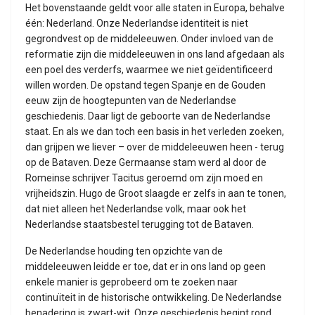
Het bovenstaande geldt voor alle staten in Europa, behalve
één: Nederland. Onze Nederlandse identiteit is niet
gegrondvest op de middeleeuwen. Onder invloed van de
reformatie zijn die middeleeuwen in ons land afgedaan als
een poel des verderfs, waarmee we niet geïdentificeerd
willen worden. De opstand tegen Spanje en de Gouden
eeuw zijn de hoogtepunten van de Nederlandse
geschiedenis. Daar ligt de geboorte van de Nederlandse
staat. En als we dan toch een basis in het verleden zoeken,
dan grijpen we liever – over de middeleeuwen heen - terug
op de Bataven. Deze Germaanse stam werd al door de
Romeinse schrijver Tacitus geroemd om zijn moed en
vrijheidszin. Hugo de Groot slaagde er zelfs in aan te tonen,
dat niet alleen het Nederlandse volk, maar ook het
Nederlandse staatsbestel terugging tot de Bataven.
De Nederlandse houding ten opzichte van de
middeleeuwen leidde er toe, dat er in ons land op geen
enkele manier is geprobeerd om te zoeken naar
continuïteit in de historische ontwikkeling. De Nederlandse
benadering is zwart-wit. Onze geschiedenis begint rond