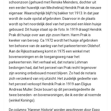
schoonzoon (gehuwd met Renske Meinders, dochter uit
een eerder huwelijk van Mechelina) Hendrik Prak de nieuwe
eigenaar. Waarschijnlijk blijft hij bakker tot 1913. In dat jaar
wordt de oude opstal afgebroken. Daarvoor in de plaats
wordt op het noordelijk deel van het perceel een klein huisje
gebouwd. Dit huisje staat op de foto. In 1919 draagt Hendrik
Prak dit huisje over aan zijn zoon Harm. Harm Prak is
kweker van beroep. Ca 1972 wordt het huisje afgebroken
ten behoeve van de aanleg van het parkeerterrein Oldehof.
Aan de Rijksstraatweg komt in 1975 een winkel met
bovenwoningen en de toegangsweg naar het
parkeerterrein. Het verhaal wil, dat notaris Lohman
bedongen had, dat het perceel van Prak recht tegenover
zijn woning onbebouwd moest blijven. Zo had de notaris
zich verzekerd van vrij uitzicht. Het zuidelijk gedeelte van
het perceel verkoopt Hendrik Prak in 1919 aan Eligius
Andreas Muller. Deze bouwt op dit perceelsgedeelte de
twee beneden- en bovenwoningen, die ik eerder al noemde
(winkel Konings).
D
e columns ‘Harener Historie’ worden geschreven door Eppo