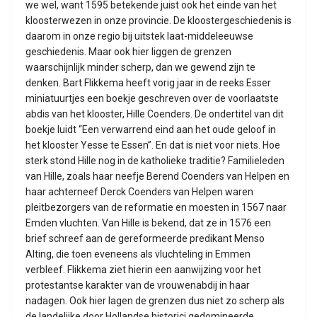
we wel, want 1595 betekende juist ook het einde van het
kloosterwezen in onze provincie. De kloostergeschiedenis is
daarom in onze regio bij uitstek laat-middeleeuwse
geschiedenis. Maar ook hier liggen de grenzen
waarschijnlijk minder scherp, dan we gewend zijn te
denken. Bart Flikkema heeft vorig jaar in de reeks Esser
miniatuurtjes een boekje geschreven over de voorlaatste
abdis van het klooster, Hille Coenders. De ondertitel van dit
boekje luidt “Een verwarrend eind aan het oude geloof in
het klooster Yesse te Essen”. En dat is niet voor niets. Hoe
sterk stond Hille nog in de katholieke traditie? Familieleden
van Hille, zoals haar neefje Berend Coenders van Helpen en
haar achterneef Derck Coenders van Helpen waren
pleitbezorgers van de reformatie en moesten in 1567 naar
Emden vluchten. Van Hille is bekend, dat ze in 1576 een
brief schreef aan de gereformeerde predikant Menso
Alting, die toen eveneens als vluchteling in Emmen
verbleef. Flikkema ziet hierin een aanwijzing voor het
protestantse karakter van de vrouwenabdij in haar
nadagen. Ook hier lagen de grenzen dus niet zo scherp als
de landelijke door Hollandse historici gedomineerde