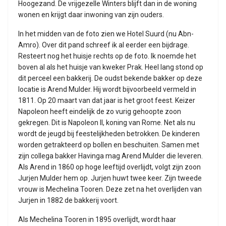
Hoogezand. De vrijgezelle Winters blijft dan in de woning
wonen en krijgt daar inwoning van zijn ouders.
In het midden van de foto zien we Hotel Suurd (nu Abn-
Amro). Over dit pand schreef ik al eerder een bijdrage.
Resteert nog het huisje rechts op de foto. Ik noemde het
boven al als het huisje van kweker Prak. Heel lang stond op
dit perceel een bakkerij. De oudst bekende bakker op deze
locatie is Arend Mulder. Hij wordt bijvoorbeeld vermeld in
1811. Op 20 maart van dat jaar is het groot feest. Keizer
Napoleon heeft eindelijk de zo vurig gehoopte zoon
gekregen. Dit is Napoleon II, koning van Rome. Net als nu
wordt de jeugd bij feestelijkheden betrokken. De kinderen
worden getrakteerd op bollen en beschuiten. Samen met
zijn collega bakker Havinga mag Arend Mulder die leveren.
Als Arend in 1860 op hoge leeftijd overlijdt, volgt zijn zoon
Jurjen Mulder hem op. Jurjen huwt twee keer. Zijn tweede
vrouw is Mechelina Tooren. Deze zet na het overlijden van
Jurjen in 1882 de bakkerij voort.
Als Mechelina Tooren in 1895 overlijdt, wordt haar