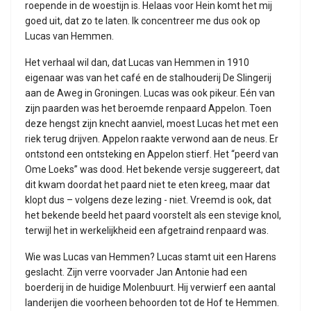
roepende in de woestijn is. Helaas voor Hein komt het mij
goed uit, dat zo te laten. Ik concentreer me dus ook op
Lucas van Hemmen.
Het verhaal wil dan, dat Lucas van Hemmen in 1910
eigenaar was van het café en de stalhouderij De Slingerij
aan de Aweg in Groningen. Lucas was ook pikeur. Eén van
zijn paarden was het beroemde renpaard Appelon. Toen
deze hengst zijn knecht aanviel, moest Lucas het met een
riek terug drijven. Appelon raakte verwond aan de neus. Er
ontstond een ontsteking en Appelon stierf. Het “peerd van
Ome Loeks” was dood. Het bekende versje suggereert, dat
dit kwam doordat het paard niet te eten kreeg, maar dat
klopt dus – volgens deze lezing - niet. Vreemd is ook, dat
het bekende beeld het paard voorstelt als een stevige knol,
terwijl het in werkelijkheid een afgetraind renpaard was.
Wie was Lucas van Hemmen? Lucas stamt uit een Harens
geslacht. Zijn verre voorvader Jan Antonie had een
boerderij in de huidige Molenbuurt. Hij verwierf een aantal
landerijen die voorheen behoorden tot de Hof te Hemmen.