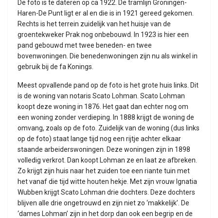
De foto is te dateren op ca 1922. De tramlijn Groningen-
Haren-De Punt ligt er al en die is in 1921 gereed gekomen.
Rechts is het terrein zuidelijk van het huisje van de
groentekweker Prak nog onbebouwd. In 1923 is hier een
pand gebouwd met twee beneden- en twee
bovenwoningen. Die benedenwoningen zijn nu als winkel in
gebruik bij de fa Konings.
Meest opvallende pand op de foto is het grote huis links. Dit
is de woning van notaris Scato Lohman. Scato Lohman
koopt deze woning in 1876. Het gaat dan echter nog om
een woning zonder verdieping. In 1888 krijgt de woning de
omvang, zoals op de foto. Zuidelijk van de woning (dus links
op de foto) staat lange tijd nog een rijtje achter elkaar
staande arbeiderswoningen. Deze woningen zijn in 1898
volledig verkrot. Dan koopt Lohman ze en laat ze afbreken.
Zo krijgt zijn huis naar het zuiden toe een riante tuin met
het vanaf die tijd witte houten hekje. Met zijn vrouw Ignatia
Wubben krijgt Scato Lohman drie dochters. Deze dochters
blijven alle drie ongetrouwd en zijn niet zo ‘makkelijk’. De
‘dames Lohman’ zijn in het dorp dan ook een begrip en de