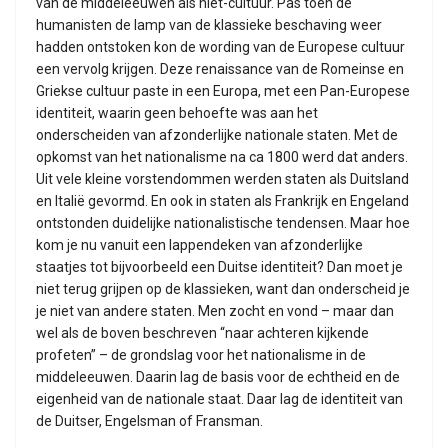
van de middeleeuwen als niet-cultuur. Pas toen de
humanisten de lamp van de klassieke beschaving weer
hadden ontstoken kon de wording van de Europese cultuur
een vervolg krijgen. Deze renaissance van de Romeinse en
Griekse cultuur paste in een Europa, met een Pan-Europese
identiteit, waarin geen behoefte was aan het
onderscheiden van afzonderlijke nationale staten. Met de
opkomst van het nationalisme na ca 1800 werd dat anders.
Uit vele kleine vorstendommen werden staten als Duitsland
en Italië gevormd. En ook in staten als Frankrijk en Engeland
ontstonden duidelijke nationalistische tendensen. Maar hoe
kom je nu vanuit een lappendeken van afzonderlijke
staatjes tot bijvoorbeeld een Duitse identiteit? Dan moet je
niet terug grijpen op de klassieken, want dan onderscheid je
je niet van andere staten. Men zocht en vond – maar dan
wel als de boven beschreven “naar achteren kijkende
profeten” – de grondslag voor het nationalisme in de
middeleeuwen. Daarin lag de basis voor de echtheid en de
eigenheid van de nationale staat. Daar lag de identiteit van
de Duitser, Engelsman of Fransman.