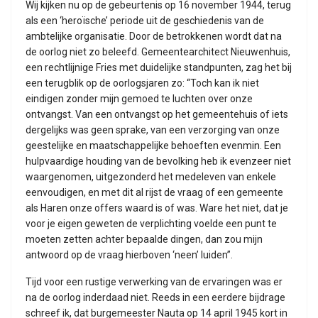
Wij kijken nu op de gebeurtenis op 16 november 1944, terug
als een ‘heroïsche’ periode uit de geschiedenis van de
ambtelijke organisatie. Door de betrokkenen wordt dat na
de oorlog niet zo beleefd. Gemeentearchitect Nieuwenhuis,
een rechtlijnige Fries met duidelijke standpunten, zag het bij
een terugblik op de oorlogsjaren zo: “Toch kan ik niet
eindigen zonder mijn gemoed te luchten over onze
ontvangst. Van een ontvangst op het gemeentehuis of iets
dergelijks was geen sprake, van een verzorging van onze
geestelijke en maatschappelijke behoeften evenmin. Een
hulpvaardige houding van de bevolking heb ik evenzeer niet
waargenomen, uitgezonderd het medeleven van enkele
eenvoudigen, en met dit al rijst de vraag of een gemeente
als Haren onze offers waard is of was. Ware het niet, dat je
voor je eigen geweten de verplichting voelde een punt te
moeten zetten achter bepaalde dingen, dan zou mijn
antwoord op de vraag hierboven ‘neen’ luiden”.
Tijd voor een rustige verwerking van de ervaringen was er
na de oorlog inderdaad niet. Reeds in een eerdere bijdrage
schreef ik, dat burgemeester Nauta op 14 april 1945 kort in