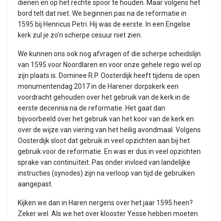
dienen en op het rechte spoor te houden. Maar volgens het
bord telt dat niet. We beginnen pas na de reformatie in
1595 bij Henricus Petri. Hij was de eerste. In een Engelse
kerk zul je zo’n scherpe cesuur niet zien.
We kunnen ons ook nog afvragen of die scherpe scheidslijn
van 1595 voor Noordlaren en voor onze gehele regio wel op
zijn plaats is. Dominee R.P. Oosterdijk heeft tijdens de open
monumentendag 2017 in de Harener dorpskerk een
voordracht gehouden over het gebruik van de kerk in de
eerste decennia na de reformatie. Het gaat dan
bijvoorbeeld over het gebruik van het koor van de kerk en
over de wijze van viering van het heilig avondmaal. Volgens
Oosterdijk sloot dat gebruik in veel opzichten aan bij het
gebruik voor de reformatie. En was er dus in veel opzichten
sprake van continuïteit. Pas onder invloed van landelijke
instructies (synodes) zijn na verloop van tijd de gebruiken
aangepast.
Kijken we dan in Haren nergens over het jaar 1595 heen?
Zeker wel. Als we het over klooster Yesse hebben moeten