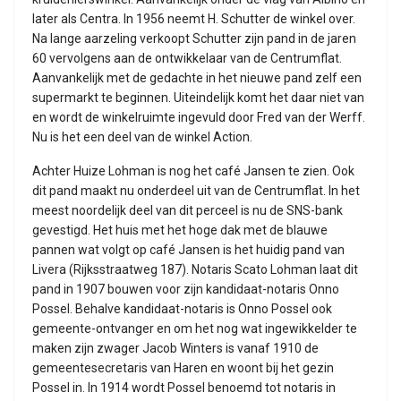
later als Centra. In 1956 neemt H. Schutter de winkel over.
Na lange aarzeling verkoopt Schutter zijn pand in de jaren
60 vervolgens aan de ontwikkelaar van de Centrumflat.
Aanvankelijk met de gedachte in het nieuwe pand zelf een
supermarkt te beginnen. Uiteindelijk komt het daar niet van
en wordt de winkelruimte ingevuld door Fred van der Werff.
Nu is het een deel van de winkel Action.
Achter Huize Lohman is nog het café Jansen te zien. Ook
dit pand maakt nu onderdeel uit van de Centrumflat. In het
meest noordelijk deel van dit perceel is nu de SNS-bank
gevestigd. Het huis met het hoge dak met de blauwe
pannen wat volgt op café Jansen is het huidig pand van
Livera (Rijksstraatweg 187). Notaris Scato Lohman laat dit
pand in 1907 bouwen voor zijn kandidaat-notaris Onno
Possel. Behalve kandidaat-notaris is Onno Possel ook
gemeente-ontvanger en om het nog wat ingewikkelder te
maken zijn zwager Jacob Winters is vanaf 1910 de
gemeentesecretaris van Haren en woont bij het gezin
Possel in. In 1914 wordt Possel benoemd tot notaris in