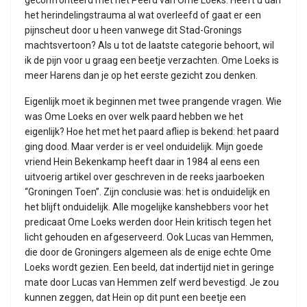
geconfronteerd met het Peerd van Ome Loeks. Heeft u dan
het herindelingstrauma al wat overleefd of gaat er een
pijnscheut door u heen vanwege dit Stad-Gronings
machtsvertoon? Als u tot de laatste categorie behoort, wil
ik de pijn voor u graag een beetje verzachten. Ome Loeks is
meer Harens dan je op het eerste gezicht zou denken.
Eigenlijk moet ik beginnen met twee prangende vragen. Wie
was Ome Loeks en over welk paard hebben we het
eigenlijk? Hoe het met het paard afliep is bekend: het paard
ging dood. Maar verder is er veel onduidelijk. Mijn goede
vriend Hein Bekenkamp heeft daar in 1984 al eens een
uitvoerig artikel over geschreven in de reeks jaarboeken
“Groningen Toen”. Zijn conclusie was: het is onduidelijk en
het blijft onduidelijk. Alle mogelijke kanshebbers voor het
predicaat Ome Loeks werden door Hein kritisch tegen het
licht gehouden en afgeserveerd. Ook Lucas van Hemmen,
die door de Groningers algemeen als de enige echte Ome
Loeks wordt gezien. Een beeld, dat indertijd niet in geringe
mate door Lucas van Hemmen zelf werd bevestigd. Je zou
kunnen zeggen, dat Hein op dit punt een beetje een