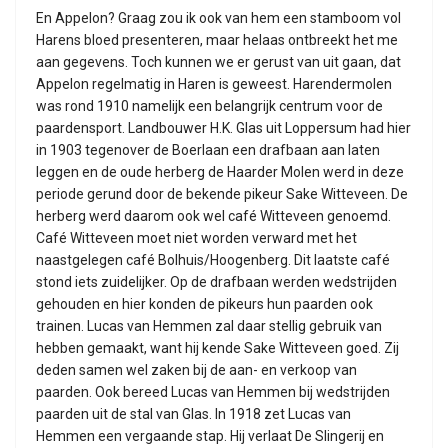
En Appelon? Graag zou ik ook van hem een stamboom vol
Harens bloed presenteren, maar helaas ontbreekt het me
aan gegevens. Toch kunnen we er gerust van uit gaan, dat
Appelon regelmatig in Haren is geweest. Harendermolen
was rond 1910 namelijk een belangrijk centrum voor de
paardensport. Landbouwer H.K. Glas uit Loppersum had hier
in 1903 tegenover de Boerlaan een drafbaan aan laten
leggen en de oude herberg de Haarder Molen werd in deze
periode gerund door de bekende pikeur Sake Witteveen. De
herberg werd daarom ook wel café Witteveen genoemd.
Café Witteveen moet niet worden verward met het
naastgelegen café Bolhuis/Hoogenberg. Dit laatste café
stond iets zuidelijker. Op de drafbaan werden wedstrijden
gehouden en hier konden de pikeurs hun paarden ook
trainen. Lucas van Hemmen zal daar stellig gebruik van
hebben gemaakt, want hij kende Sake Witteveen goed. Zij
deden samen wel zaken bij de aan- en verkoop van
paarden. Ook bereed Lucas van Hemmen bij wedstrijden
paarden uit de stal van Glas. In 1918 zet Lucas van
Hemmen een vergaande stap. Hij verlaat De Slingerij en