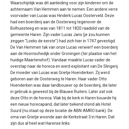
Waarschijnlijk was dit aanleiding voor zijn kinderen om de
achternaam Van Hemmen aan te nemen. Een andere verre
voorvader van Lucas was Hinderk Lucas Oosterveld. Deze
had een boerderij aan de Oosterweg tegenover de
Bolhuissteeg en was van 1811 tot 1820 raadslid van de
gemeente Haren. Zijn vader Lucas Jans (je zou kunnen
zeggen “Loeks de eerste”) had zich hier in 1747 gevestigd.
De Van Hemmen tak van onze Lucas verwierf een boerderij
aan de Hoornschedijk onder Groningen (ter plaatse van het
huidige Maartenshof). Vandaar maakte Lucas vader de
overstap naar de horeca en werd exploitant van De Slingerij.
De moeder van Lucas was Grietje Hoenderken. Zij werd
geboren aan de Oosterweg te Haren. Haar vader Otto
Hoenderken was daar landbouwer op de boerderij, die later
in gebruik is geweest bij de Blauwe Ruiters. Later zat ook
deze Otto in de horeca. Vlak bij de kerk in Haren bouwde hij
een nieuw horecapand, dat later bekend stond als Hotel
Suurd (nu staat op deze locatie de ABN-AMRO bank). De
oma van Grietje woonde aan de Kerkstraat 3 in Haren. Dat
zijn dus al heel wat Harense links.