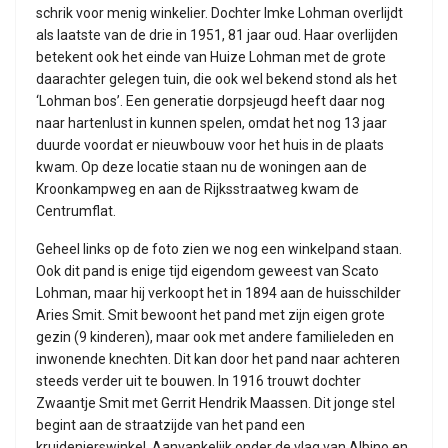
schrik voor menig winkelier. Dochter Imke Lohman overlijdt
als laatste van de drie in 1951, 81 jaar oud. Haar overlijden
betekent ook het einde van Huize Lohman met de grote
daarachter gelegen tuin, die ook wel bekend stond als het
‘Lohman bos’. Een generatie dorpsjeugd heeft daar nog
naar hartenlust in kunnen spelen, omdat het nog 13 jaar
duurde voordat er nieuwbouw voor het huis in de plaats
kwam. Op deze locatie staan nu de woningen aan de
Kroonkampweg en aan de Rijksstraatweg kwam de
Centrumflat.
Geheel links op de foto zien we nog een winkelpand staan.
Ook dit pand is enige tijd eigendom geweest van Scato
Lohman, maar hij verkoopt het in 1894 aan de huisschilder
Aries Smit. Smit bewoont het pand met zijn eigen grote
gezin (9 kinderen), maar ook met andere familieleden en
inwonende knechten. Dit kan door het pand naar achteren
steeds verder uit te bouwen. In 1916 trouwt dochter
Zwaantje Smit met Gerrit Hendrik Maassen. Dit jonge stel
begint aan de straatzijde van het pand een
kruidenierswinkel. Aanvankelijk onder de vlag van Albino en