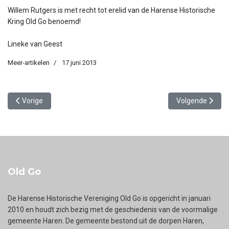
Willem Rutgers is met recht tot erelid van de Harense Historische
Kring Old Go benoemd!
Lineke van Geest
Meer-artikelen
17 juni 2013
Vorig artikel: Driehoekjes
Volgende artike
Vorige
Volgende
Old Go
De Harense Historische Vereniging Old Go is opgericht in januari
2010 en houdt zich bezig met de geschiedenis van de voormalige
gemeente Haren. De gemeente bestond uit de dorpen Haren,