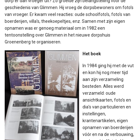
dorp er dan vroeger uit? Zo groeide zijn belangstelling voor de
geschiedenis van Glimmen. Hij vroeg de dorpsbewoners om foto’s
van vroeger. Er kwam veel reacties: oude schoolfoto’s, foto’s van
boerderijen, villa’s, theekoepeltjes, enz. Samen met zijn eigen
opnamen was er genoeg materiaal om in 1982 een
tentoonstelling over Glimmen in het nieuwe dorpshuis
Groenenberg te organiseren.
Het boek
In 1984 ging hij met de vut
en kon hij nog meer tijd
aan zijn verzameling
besteden. Alles werd
verzameld: oude
ansichtkaarten, foto’s en
dia’s van particulieren en
instellingen,
krantenartikelen, eigen
opnamen van boerderijen
vóór en na de verbouwing,