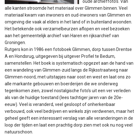
oude archieffoto’s. Van
alle kanten stroomde het materiaal over Glimmen binnen. Veel
materiaal kwam van inwoners en oud-inwoners van Glimmen en
omgeving die vaak al elders in het land of in buitenland woonden.
Het betekende ook verzamelbeurzen aflopen en veel bezoeken
aan het gemeentelijk archief van Haren en rijksarchief van
Groningen.
Rutgers kon in 1986 een fotoboek Glimmen, dorp tussen Drentse
A en Hondsrug, uitgegeven bij uitgever Profiel te Bedum,
samenstellen. Het boek is systematisch opgezet aan de hand van
een wandeling van Glimmen-zuid langs de Rijksstraatweg naar
Glimmen-noord, met uitstapjes naar oost en west en laat ons zo
alle markante gebouwen en boerderijen die we onderweg
tegenkomen zien, zowel nostalgische foto’s uit een ver verleden
als van de huidige toestand (lees tachtiger jaren van de 20e-
eeuw). Veel is veranderd, veel gesloopt of onherkenbaar
verbouwd, ook veel bedrijven en winkels zijn verdwenen, maar het
geheel geeft een interessant verslag van alle veranderingen in de
loop der tijden en laat een prachtig dorp zien met ook nu nog veel
natuurschoon.