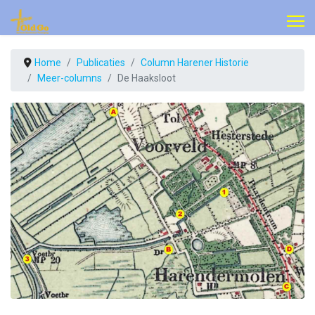
Home
Publicaties
Column Harener Historie
Meer-columns
De Haaksloot