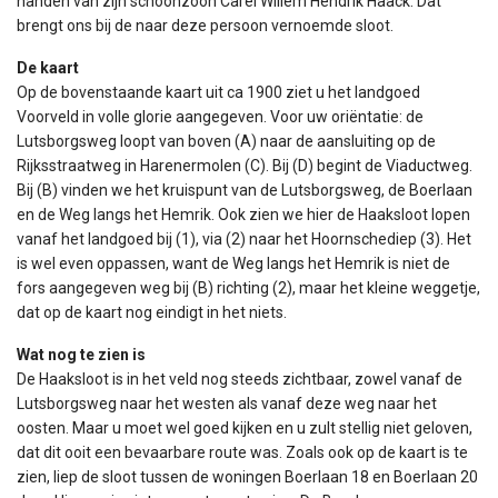
handen van zijn schoonzoon Carel Willem Hendrik Haack. Dat
brengt ons bij de naar deze persoon vernoemde sloot.
De kaart
Op de bovenstaande kaart uit ca 1900 ziet u het landgoed
Voorveld in volle glorie aangegeven. Voor uw oriëntatie: de
Lutsborgsweg loopt van boven (A) naar de aansluiting op de
Rijksstraatweg in Harenermolen (C). Bij (D) begint de Viaductweg.
Bij (B) vinden we het kruispunt van de Lutsborgsweg, de Boerlaan
en de Weg langs het Hemrik. Ook zien we hier de Haaksloot lopen
vanaf het landgoed bij (1), via (2) naar het Hoornschediep (3). Het
is wel even oppassen, want de Weg langs het Hemrik is niet de
fors aangegeven weg bij (B) richting (2), maar het kleine weggetje,
dat op de kaart nog eindigt in het niets.
Wat nog te zien is
De Haaksloot is in het veld nog steeds zichtbaar, zowel vanaf de
Lutsborgsweg naar het westen als vanaf deze weg naar het
oosten. Maar u moet wel goed kijken en u zult stellig niet geloven,
dat dit ooit een bevaarbare route was. Zoals ook op de kaart is te
zien, liep de sloot tussen de woningen Boerlaan 18 en Boerlaan 20