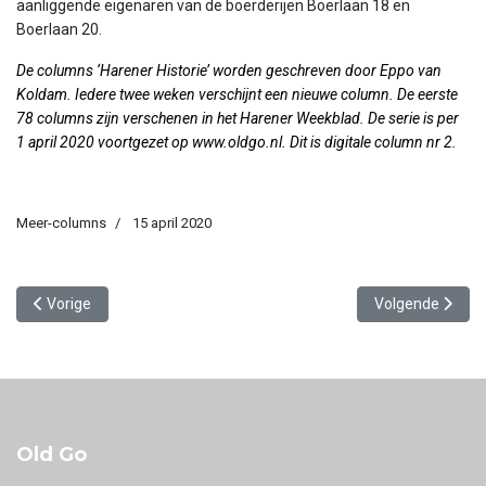
aanliggende eigenaren van de boerderijen Boerlaan 18 en
Boerlaan 20.
De columns ‘Harener Historie’ worden geschreven door Eppo van
Koldam. Iedere twee weken verschijnt een nieuwe column. De eerste
78 columns zijn verschenen in het Harener Weekblad. De serie is per
1 april 2020 voortgezet op
www.oldgo.nl
. Dit is digitale column nr 2.
Meer-columns
15 april 2020
Vorig artikel: Op bezoek bij oom Edsko
Volgende artikel
Vorige
Volgende
Old Go