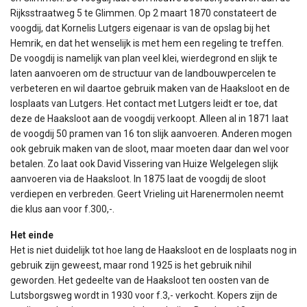
Rijksstraatweg 5 te Glimmen. Op 2 maart 1870 constateert de
voogdij, dat Kornelis Lutgers eigenaar is van de opslag bij het
Hemrik, en dat het wenselijk is met hem een regeling te treffen.
De voogdij is namelijk van plan veel klei, wierdegrond en slijk te
laten aanvoeren om de structuur van de landbouwpercelen te
verbeteren en wil daartoe gebruik maken van de Haaksloot en de
losplaats van Lutgers. Het contact met Lutgers leidt er toe, dat
deze de Haaksloot aan de voogdij verkoopt. Alleen al in 1871 laat
de voogdij 50 pramen van 16 ton slijk aanvoeren. Anderen mogen
ook gebruik maken van de sloot, maar moeten daar dan wel voor
betalen. Zo laat ook David Vissering van Huize Welgelegen slijk
aanvoeren via de Haaksloot. In 1875 laat de voogdij de sloot
verdiepen en verbreden. Geert Vrieling uit Harenermolen neemt
die klus aan voor f.300,-.
Het einde
Het is niet duidelijk tot hoe lang de Haaksloot en de losplaats nog in
gebruik zijn geweest, maar rond 1925 is het gebruik nihil
geworden. Het gedeelte van de Haaksloot ten oosten van de
Lutsborgsweg wordt in 1930 voor f.3,- verkocht. Kopers zijn de