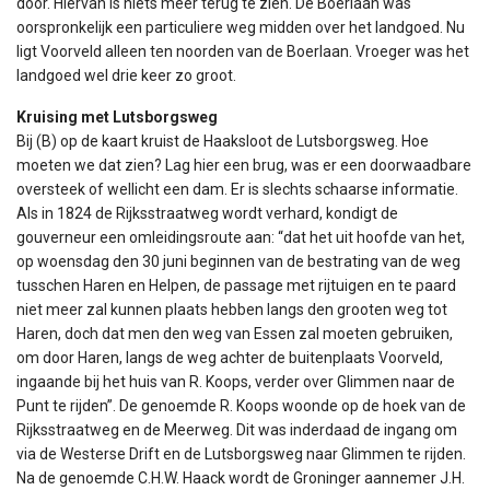
door. Hiervan is niets meer terug te zien. De Boerlaan was
oorspronkelijk een particuliere weg midden over het landgoed. Nu
ligt Voorveld alleen ten noorden van de Boerlaan. Vroeger was het
landgoed wel drie keer zo groot.
Kruising met Lutsborgsweg
Bij (B) op de kaart kruist de Haaksloot de Lutsborgsweg. Hoe
moeten we dat zien? Lag hier een brug, was er een doorwaadbare
oversteek of wellicht een dam. Er is slechts schaarse informatie.
Als in 1824 de Rijksstraatweg wordt verhard, kondigt de
gouverneur een omleidingsroute aan: “dat het uit hoofde van het,
op woensdag den 30 juni beginnen van de bestrating van de weg
tusschen Haren en Helpen, de passage met rijtuigen en te paard
niet meer zal kunnen plaats hebben langs den grooten weg tot
Haren, doch dat men den weg van Essen zal moeten gebruiken,
om door Haren, langs de weg achter de buitenplaats Voorveld,
ingaande bij het huis van R. Koops, verder over Glimmen naar de
Punt te rijden”. De genoemde R. Koops woonde op de hoek van de
Rijksstraatweg en de Meerweg. Dit was inderdaad de ingang om
via de Westerse Drift en de Lutsborgsweg naar Glimmen te rijden.
Na de genoemde C.H.W. Haack wordt de Groninger aannemer J.H.