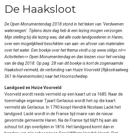
De Haaksloot
De Open Monumentendag 2018 stond in het teken van ‘Verdwenen
waterwegen’. Tijdens deze dag heb ik een lezing mogen verzorgen.
Mijn stelling bij die lezing was, dat alle oude landgoederen in Haren,
over een mogelijkheid beschikten van aan- en afvoer van materialen
over het water. Een boekje over het thema vindt u op www.oldgo.nl=>
Activiteiten=> Open Monumentendag en dan kiezen voor het verslag
van de dag 2018. Op pag. 28 van dit boekje is kort de zogenaamde
Haaksloot vermeld, de verbinding van Huize Voorveld (Rijksstraatweg
361 te Harenermolen) naar het Hoornschediep.
Landgoed en Huize Voorveld
Voorveld wordt reeds vermeld op een kaart uit ca 1685. Naar de
toenmalige eigenaar Tjaart Gerlacius wordt het op die kaart
vermeld als Gerlacius. In 1790 koopt Hendrik Nicolaas Laclé het
landgoed. Laclé wordt in de Franse tijd maire van de nieuw
gevormde gemeente Haren. Na de Franse tijd blijft hij aan als
schout tot zijn overlijden in 1816. Het landgoed komt dan in