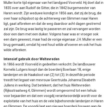
Muller korte tijd eigenaar van het landgoed Voorveld. Hij doet dat in
1835 over aan Rudolf de Sitter, die in 1842 burgemeester van
Haren wordt. Zijn weduwe kondigt in 1856 aan, dat zij de brug, die
over haar schipsloot op de achterweg van Glimmen naar Haren
ligt, gaat afbreken en dat de weg daardoor acht dagen gestremd
zal zijn. De brug was lastig te passeren en zal vervangen worden
door een dam met een duiker. Volgens haar was er vroeger ook
een dam geweest, maar had de vorige eigenaar J.H. Muller er een
brug gemaakt, omdat hij veel hout wilde afvoeren en ook het huis
wilde afbreken.
Intensief gebruik door Weltevreden
In 1866 wordt Voorveld in gedeelten verkocht. De landbouwer
Kornelis Lutgers koopt dan de boerderij Boerlaan 18, enige
landerijen en de Haaksloot van (2) tot (3). In dezelfde periode
treedt het legaat van mevrouw Geertruida Johanna Elisabeth
Jullens in werking. Dat betekent, dat het huis Weltevreden
(Rijksstraatweg 4, Glimmen) wordt omgevormd tot een tehuis
voor bejaarden en dat een voogdij verantwoordelijk wordt voor de
exploitatie van het huis en de vele bijbehorende landerijen in Haren
en Glimmen. De voogdij laat een nieuwe boerderij bouwen aan de