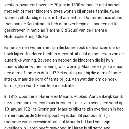
zestien inwoners boven de 70 jaar in 1830 wonen er acht samen
met één of meer kinderen, twee wonen bij andere familie, twee
wonen zelfstandig en vier in het armenhuis. Dat armenhuis stond
toen aan de Kerkstraat. Ik heb daarover begin dit jaar een artikel
geschreven in het blad ‘Harens Old Goud’ van de Harense
Historische Kring ‘Old Go’.
Bij het samen wonen met familie komen ook de financiën om de
hoek kijken. Kinderen hebben meestal uitzicht op het erven van de
ouderlijke woning. Bovendien hebben de kinderen die bij hun
ouders blijven wonen al een gratis woning. Maar neem je zo maar
een oom of tante in de kost? Zeker als jij niet bij die oom of tante
intrekt, maar die oom of tante bij jou. Van wat dan om de hoek
komt kijken vond ik een leuke illustratie.
In 1812 woont er in Haren een Maurits Popkes. Aanvankelijk kon ik
deze persoon nergens thuis brengen. Tot ik zijn overlijden vond op
10 januari 1821 te Groningen. Maurits blijkt te zijn overleden in het
armenhuis bij de Steentilpoort. Hij is dan 88 jaar oud. In zijn
memorie van successie staat, dat Maurits tot kort voor zijn
overlijden in Haren heeft gewoond. In Haren is hij getrouwd