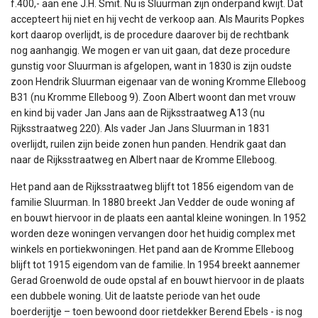
f.400,- aan ene J.H. Smit. Nu is Sluurman zijn onderpand kwijt. Dat
accepteert hij niet en hij vecht de verkoop aan. Als Maurits Popkes
kort daarop overlijdt, is de procedure daarover bij de rechtbank
nog aanhangig. We mogen er van uit gaan, dat deze procedure
gunstig voor Sluurman is afgelopen, want in 1830 is zijn oudste
zoon Hendrik Sluurman eigenaar van de woning Kromme Elleboog
B31 (nu Kromme Elleboog 9). Zoon Albert woont dan met vrouw
en kind bij vader Jan Jans aan de Rijksstraatweg A13 (nu
Rijksstraatweg 220). Als vader Jan Jans Sluurman in 1831
overlijdt, ruilen zijn beide zonen hun panden. Hendrik gaat dan
naar de Rijksstraatweg en Albert naar de Kromme Elleboog.
Het pand aan de Rijksstraatweg blijft tot 1856 eigendom van de
familie Sluurman. In 1880 breekt Jan Vedder de oude woning af
en bouwt hiervoor in de plaats een aantal kleine woningen. In 1952
worden deze woningen vervangen door het huidig complex met
winkels en portiekwoningen. Het pand aan de Kromme Elleboog
blijft tot 1915 eigendom van de familie. In 1954 breekt aannemer
Gerad Groenwold de oude opstal af en bouwt hiervoor in de plaats
een dubbele woning. Uit de laatste periode van het oude
boerderijtje – toen bewoond door rietdekker Berend Ebels - is nog