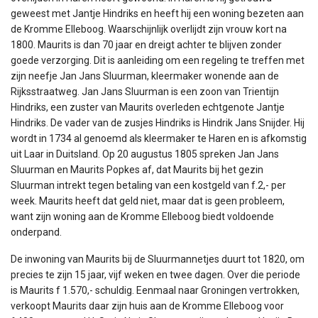
geweest met Jantje Hindriks en heeft hij een woning bezeten aan
de Kromme Elleboog. Waarschijnlijk overlijdt zijn vrouw kort na
1800. Maurits is dan 70 jaar en dreigt achter te blijven zonder
goede verzorging. Dit is aanleiding om een regeling te treffen met
zijn neefje Jan Jans Sluurman, kleermaker wonende aan de
Rijksstraatweg. Jan Jans Sluurman is een zoon van Trientijn
Hindriks, een zuster van Maurits overleden echtgenote Jantje
Hindriks. De vader van de zusjes Hindriks is Hindrik Jans Snijder. Hij
wordt in 1734 al genoemd als kleermaker te Haren en is afkomstig
uit Laar in Duitsland. Op 20 augustus 1805 spreken Jan Jans
Sluurman en Maurits Popkes af, dat Maurits bij het gezin
Sluurman intrekt tegen betaling van een kostgeld van f.2,- per
week. Maurits heeft dat geld niet, maar dat is geen probleem,
want zijn woning aan de Kromme Elleboog biedt voldoende
onderpand.
De inwoning van Maurits bij de Sluurmannetjes duurt tot 1820, om
precies te zijn 15 jaar, vijf weken en twee dagen. Over die periode
is Maurits f 1.570,- schuldig. Eenmaal naar Groningen vertrokken,
verkoopt Maurits daar zijn huis aan de Kromme Elleboog voor