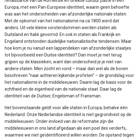
renaissance van de Romeinse en Griekse cultuur paste in een
Europa, met een Pan-Europese identiteit, waarin geen behoefte
was aan het onderscheiden van afzonderlijke nationale staten.
Met de opkomst van het nationalisme na ca 1800 werd dat
anders. Uit vele kleine vorstendommen werden staten als
Duitsland en Italië gevormd. En ook in staten als Frankrijk en
Engeland ontstonden duidelijke nationalistische tendensen. Maar
hoe kom je nu vanuit een lappendeken van afzonderlijke staatjes
tot bijvoorbeeld een Duitse identiteit? Dan moet je niet terug
grijpen op de klassieken, want dan onderscheid je je niet van
andere staten. Men zocht en vond – maar dan wel als de boven
beschreven “naar achteren kijkende profeten” – de grondslag voor
het nationalisme in de middeleeuwen. Daarin lag de basis voor de
echtheid en de eigenheid van de nationale staat. Daar lag de
identiteit van de Duitser, Engelsman of Fransman.
Het bovenstaande geldt voor alle staten in Europa, behalve één:
Nederland. Onze Nederlandse identiteit is niet gegrondvest op de
middeleeuwen. Onder invloed van de reformatie zijn die
middeleeuwen in ons land afgedaan als een poel des verderfs,
waarmee we niet geïdentificeerd willen worden. De opstand tegen