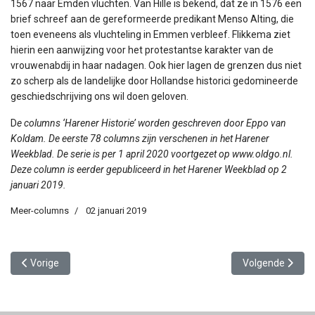
1567 naar Emden vluchten. Van Hille is bekend, dat ze in 1576 een
brief schreef aan de gereformeerde predikant Menso Alting, die
toen eveneens als vluchteling in Emmen verbleef. Flikkema ziet
hierin een aanwijzing voor het protestantse karakter van de
vrouwenabdij in haar nadagen. Ook hier lagen de grenzen dus niet
zo scherp als de landelijke door Hollandse historici gedomineerde
geschiedschrijving ons wil doen geloven.
D
e columns ‘Harener Historie’ worden geschreven door Eppo van
Koldam. De eerste 78 columns zijn verschenen in het Harener
Weekblad. De serie is per 1 april 2020 voortgezet op www.oldgo.nl.
Deze column is eerder gepubliceerd in het Harener Weekblad op 2
januari 2019.
Meer-columns
02 januari 2019
Vorig artikel: Rondom huize Lohman
Volgende artikel
Vorige
Volgende