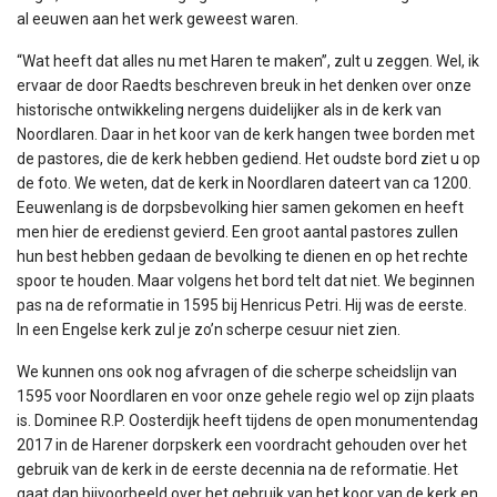
al eeuwen aan het werk geweest waren.
“Wat heeft dat alles nu met Haren te maken”, zult u zeggen. Wel, ik
ervaar de door Raedts beschreven breuk in het denken over onze
historische ontwikkeling nergens duidelijker als in de kerk van
Noordlaren. Daar in het koor van de kerk hangen twee borden met
de pastores, die de kerk hebben gediend. Het oudste bord ziet u op
de foto. We weten, dat de kerk in Noordlaren dateert van ca 1200.
Eeuwenlang is de dorpsbevolking hier samen gekomen en heeft
men hier de eredienst gevierd. Een groot aantal pastores zullen
hun best hebben gedaan de bevolking te dienen en op het rechte
spoor te houden. Maar volgens het bord telt dat niet. We beginnen
pas na de reformatie in 1595 bij Henricus Petri. Hij was de eerste.
In een Engelse kerk zul je zo’n scherpe cesuur niet zien.
We kunnen ons ook nog afvragen of die scherpe scheidslijn van
1595 voor Noordlaren en voor onze gehele regio wel op zijn plaats
is. Dominee R.P. Oosterdijk heeft tijdens de open monumentendag
2017 in de Harener dorpskerk een voordracht gehouden over het
gebruik van de kerk in de eerste decennia na de reformatie. Het
gaat dan bijvoorbeeld over het gebruik van het koor van de kerk en