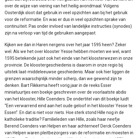
over de wijze van viering van het heilig avondmaal. Volgens
Oosterdijk sloot dat gebruik in veel opzichten aan bij het gebruik
voor de reformatie. En was er dus in veel opzichten sprake van
continuïteit. Pas onder invloed van landelijke instructies (synodes)
zijn na verloop van tijd de gebruiken aangepast.
Kijken we dan in Haren nergens over het jaar 1595 heen? Zeker
wel. Als we het over klooster Yesse hebben moeten we wel, want
1595 betekende juist ook het einde van het kloosterwezen in onze
provincie. De kloostergeschiedenis is daarom in onze regio bij
uitstek laat-middeleeuwse geschiedenis. Maar ook hier liggen de
grenzen waarschijnlijk minder scherp, dan we gewend zijn te
denken. Bart Flikkema heeft vorig jaar in de reeks Esser
miniatuurtjes een boekje geschreven over de voorlaatste abdis
van het klooster, Hille Coenders. De ondertitel van dit boekje luidt
“Een verwarrend eind aan het oude geloof in het klooster Yesse te
Essen”. En dat is niet voor niets. Hoe sterk stond Hille nog in de
katholieke traditie? Familieleden van Hille, zoals haar neefje
Berend Coenders van Helpen en haar achterneef Derck Coenders
van Helpen waren pleitbezorgers van de reformatie en moesten in