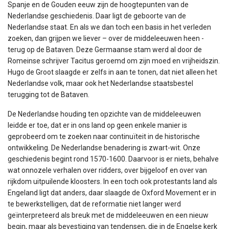
Spanje en de Gouden eeuw zijn de hoogtepunten van de
Nederlandse geschiedenis. Daar ligt de geboorte van de
Nederlandse staat. En als we dan toch een basis in het verleden
zoeken, dan grijpen we liever – over de middeleeuwen heen -
terug op de Bataven. Deze Germaanse stam werd al door de
Romeinse schrijver Tacitus geroemd om zijn moed en vrijheidszin.
Hugo de Groot slaagde er zelfs in aan te tonen, dat niet alleen het
Nederlandse volk, maar ook het Nederlandse staatsbestel
terugging tot de Bataven.
De Nederlandse houding ten opzichte van de middeleeuwen
leidde er toe, dat er in ons land op geen enkele manier is
geprobeerd om te zoeken naar continuïteit in de historische
ontwikkeling. De Nederlandse benadering is zwart-wit. Onze
geschiedenis begint rond 1570-1600. Daarvoor is er niets, behalve
wat onnozele verhalen over ridders, over bijgeloof en over van
rijkdom uitpuilende kloosters. In een toch ook protestants land als
Engeland ligt dat anders, daar slaagde de Oxford Movement er in
te bewerkstelligen, dat de reformatie niet langer werd
geïnterpreteerd als breuk met de middeleeuwen en een nieuw
begin, maar als bevestiging van tendensen, die in de Engelse kerk