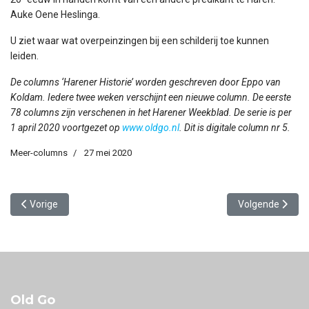
Auke Oene Heslinga.
U ziet waar wat overpeinzingen bij een schilderij toe kunnen
leiden.
De columns ‘Harener Historie’ worden geschreven door Eppo van
Koldam. Iedere twee weken verschijnt een nieuwe column. De eerste
78 columns zijn verschenen in het Harener Weekblad. De serie is per
1 april 2020 voortgezet op
www.oldgo.nl
. Dit is digitale column nr 5.
Meer-columns
27 mei 2020
Vorig artikel: Ludewe Vink
Volgende artikel
Vorige
Volgende
Old Go