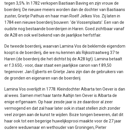
tegen 3,5%. In 1782 verkopen Bastiaan Baving en zijn vrouw de
boerderij. De nieuwe meiers worden dan de dochter van Bastiaans
zuster, Grietje Pathuis en haar man Roelf Jelkes Vos. Zij laten in
1784 een nieuwe boerderij bouwen: ‘de Vossenplaats’. Een van de
oudste nog bestaande boerderijen in Haren. Goed zichtbaar vanaf
de A28 en ook wel bekend van de jaarlijkse herfstfair.
De tweede boerderij, waarvan Lamina Vos de beklemde eigendom
koopt is de boerderij, die we nu kennen als Rijksstraatweg 37 te
Haren (de boerderij die het dichtst bij de A28 ligt). Lamina betaalt
er f.3.650,- voor, daar staat een jaarlijkse canon van f.89,50
tegenover. Jan Egberts en Grietje Jans zijn dan de gebruikers van
de gronden en eigenaren van de boerderij.
Lamina Vos overlijdt in 1778. Kleindochter Albarta ten Oever is dan
al wees. Samen met haar tante Aaltijn ten Oever is Albarta de
enige erfgenaam. Op haar zesde jaar is ze daardoor al zeer
vermogend en dat zal haar later ook in staat stellen zich zonder
veel zorgen aan de kunst te wijden. Boze tongen beweren, dat dit
haar ook tot een begerige huwelijksprooi maakte voor de 27 jaar
oudere weduwnaar en wethouder van Groningen, Pieter