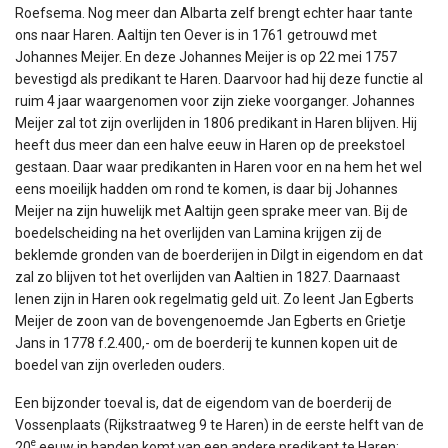
Roefsema. Nog meer dan Albarta zelf brengt echter haar tante
ons naar Haren. Aaltijn ten Oever is in 1761 getrouwd met
Johannes Meijer. En deze Johannes Meijer is op 22 mei 1757
bevestigd als predikant te Haren. Daarvoor had hij deze functie al
ruim 4 jaar waargenomen voor zijn zieke voorganger. Johannes
Meijer zal tot zijn overlijden in 1806 predikant in Haren blijven. Hij
heeft dus meer dan een halve eeuw in Haren op de preekstoel
gestaan. Daar waar predikanten in Haren voor en na hem het wel
eens moeilijk hadden om rond te komen, is daar bij Johannes
Meijer na zijn huwelijk met Aaltijn geen sprake meer van. Bij de
boedelscheiding na het overlijden van Lamina krijgen zij de
beklemde gronden van de boerderijen in Dilgt in eigendom en dat
zal zo blijven tot het overlijden van Aaltien in 1827. Daarnaast
lenen zijn in Haren ook regelmatig geld uit. Zo leent Jan Egberts
Meijer de zoon van de bovengenoemde Jan Egberts en Grietje
Jans in 1778 f.2.400,- om de boerderij te kunnen kopen uit de
boedel van zijn overleden ouders.
Een bijzonder toeval is, dat de eigendom van de boerderij de
Vossenplaats (Rijkstraatweg 9 te Haren) in de eerste helft van de
e
20
eeuw in handen komt van een andere predikant te Haren: