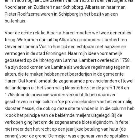
er in 1806 nog niet, die dateert van ca 1850. En dan vervolgens via
Noordlaren en Zuidlaren naar Schipborg. Albarta en haar man
Pieter Roelfzema waren in Schipborg in het bezit van een
buitenhuis.
Voor de echte relatie Albarta-Haren moeten we twee generaties
terug. We komen dan uit bij Albarta’s grootouders Lambert ten
Oever en Lamina Vos. In hun tijd een echtpaar met aanzien en
vermogen in de stad Groningen. Naar mijn idee voornamelijk
gebaseerd op de inbreng van Lamina. Lambert overleed in 1758.
Na zijn dood komen we Lamina als weduwe regelmatig tegen in
akten, die te maken hebben met boerderijen in de gemeente
Haren. Dat komt, omdat de zogenaamde provincielanden oftewel
de landerijen uit het voormalig kloosterbezit in de jaren 1764 en
1765 door de provincie worden verkocht. Ik heb daarover
geschreven in mijn column ‘de provincielanden van het voormalig
klooster Yesse’, die ook op deze site te vinden is. In die column heb
ik ook het principe van de beklemde meijers uitgelegd. Bij de
verkopen ging het om de zogenaamde blote eigendom. In feite
niet meer dan het recht op een jaarlijkse betaling van huur (de
canon) voor de grond. De meijer was eigenaar van de opstallen.