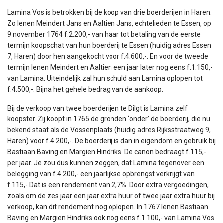
Lamina Vos is betrokken bij de koop van drie boerderijen in Haren.
Zo lenen Meindert Jans en Aaltien Jans, echtelieden te Essen, op
9 november 1764 f.2.200,- van haar tot betaling van de eerste
termijn koopschat van hun boerderij te Essen (huidig adres Essen
7, Haren) door hen aangekocht voor f.4.600,-. En voor de tweede
termijn lenen Meindert en Aaltien een jaar later nog eens f.1.150,-
van Lamina. Uiteindelijk zal hun schuld aan Lamina oplopen tot
f.4.500,-. Bijna het gehele bedrag van de aankoop.
Bij de verkoop van twee boerderijen te Dilgt is Lamina zelf
koopster. Zij koopt in 1765 de gronden ‘onder’ de boerderij, die nu
bekend staat als de Vossenplaats (huidig adres Rijksstraatweg 9,
Haren) voor f.4.200,-. De boerderij is dan in eigendom en gebruik bij
Bastiaan Baving en Margien Hindriks. De canon bedraagt f.115,-
per jaar. Je zou dus kunnen zeggen, dat Lamina tegenover een
belegging van f.4.200,- een jaarlijkse opbrengst verkrijgt van
f.115,- Dat is een rendement van 2,7%. Door extra vergoedingen,
zoals om de zes jaar een jaar extra huur of twee jaar extra huur bij
verkoop, kan dit rendement nog oplopen. In 1767 lenen Bastiaan
Baving en Margien Hindriks ook nog eens f.1.100,- van Lamina Vos