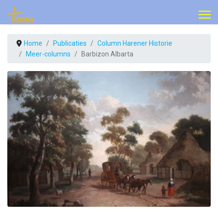
Home
Publicaties
Column Harener Historie
Meer-columns
Barbizon Albarta