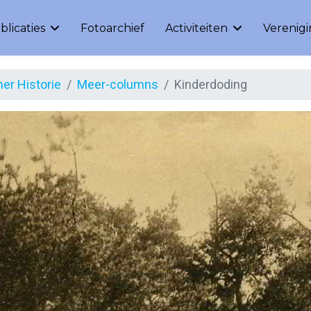
blicaties
Fotoarchief
Activiteiten
Verenig
er Historie
Meer-columns
Kinderdoding