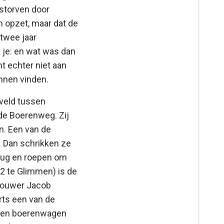
estorven door
n opzet, maar dat de
 twee jaar
k je: en wat was dan
t echter niet aan
unnen vinden.
eveld tussen
de Boerenweg. Zij
. Een van de
. Dan schrikken ze
erug en roepen om
2 te Glimmen) is de
dbouwer Jacob
rts een van de
p een boerenwagen