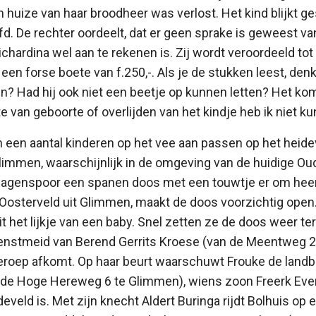
huize van haar broodheer was verlost. Het kind blijkt g
d. De rechter oordeelt, dat er geen sprake is geweest va
chardina wel aan te rekenen is. Zij wordt veroordeeld tot
een forse boete van f.250,-. Als je de stukken leest, den
in? Had hij ook niet een beetje op kunnen letten? Het kom
e van geboorte of overlijden van het kindje heb ik niet k
jn een aantal kinderen op het vee aan passen op het heid
immen, waarschijnlijk in de omgeving van de huidige Ou
wagenspoor een spanen doos met een touwtje er om heen
Oosterveld uit Glimmen, maakt de doos voorzichtig open
it het lijkje van een baby. Snel zetten ze de doos weer t
dienstmeid van Berend Gerrits Kroese (van de Meentweg 2
 geroep afkomt. Op haar beurt waarschuwt Frouke de lan
n de Hoge Hereweg 6 te Glimmen), wiens zoon Freerk Eve
develd is. Met zijn knecht Aldert Buringa rijdt Bolhuis o