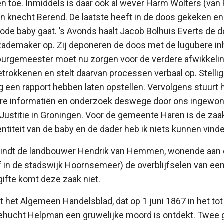
en toe. Inmiddels is daar ook al wever Harm Wolters (van
n knecht Berend. De laatste heeft in de doos gekeken en 
ode baby gaat. ’s Avonds haalt Jacob Bolhuis Everts de
Rademaker op. Zij deponeren de doos met de lugubere in
urgemeester moet nu zorgen voor de verdere afwikkeling
trokkenen en stelt daarvan processen verbaal op. Stellig 
 een rapport hebben laten opstellen. Vervolgens stuurt h
re informatiën en onderzoek deswege door ons ingewon
n Justitie in Groningen. Voor de gemeente Haren is de za
entiteit van de baby en de dader heb ik niets kunnen vind
indt de landbouwer Hendrik van Hemmen, wonende aan 
 in de stadswijk Hoornsemeer) de overblijfselen van ee
ifte komt deze zaak niet.
t het Algemeen Handelsblad, dat op 1 juni 1867 in het t
hucht Helpman een gruwelijke moord is ontdekt. Twee 