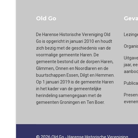
Old Go
Geva
De Harense Historische Vereniging Old
Lezing
Go is opgericht in januari 2010 en houdt
Organi
zich bezig met de geschiedenis van de
voormalige gemeente Haren. De
Uitgave
gemeente bestond uit de dorpen Haren,
jaar, e
Glimmen, Onnen en Noordlaren en de
aanbod 
buurtschappen Essen, Dilgt en Hemmen.
Op 1 januari 2019 is de gemeente Haren
Publica
in het kader van de gemeentelijke
Presen
herindeling samengegaan met de
evenem
gemeenten Groningen en Ten Boer.
© 2026 Old Go - Harense Historische Vereniging