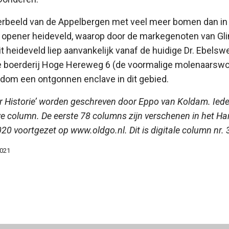
feerbeeld van de Appelbergen met veel meer bomen dan in
l opener heideveld, waarop door de markegenoten van 
t heideveld liep aanvankelijk vanaf de huidige Dr. Ebelsw
e boerderij Hoge Hereweg 6 (de voormalige molenaarsw
ndom een ontgonnen enclave in dit gebied.
r Historie’ worden geschreven door Eppo van Koldam. Ied
we column. De eerste 78 columns zijn verschenen in het H
2020 voortgezet op www.oldgo.nl. Dit is digitale column nr. 
2021
ag op tegenslag