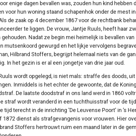
oor enige dagen bevallen was, zouden hun kind hebben 
een voor hun woning staand schapenhok onder de mest in
Als de zaak op 4 december 1867 voor de rechtbank behan
ceerder te liggen. De vrouw, Jantje Ruuls, heeft haar 
gehouden. Nadat ze begin mei heimelijk is bevallen van 
n mutsenkoord gewurgd en het lijkje vervolgens begrave
n, Hilbrand Stoffers, begrijpt helemaal niets van de gan
 In het gezin is er al een jongetje van drie jaar oud.
 Ruuls wordt opgelegd, is niet mals: straffe des doods, ui
en. Inmiddels is het echter de gewoonte, dat de Koning 
traf. De laatste doodstraf in ons land werd in 1860 volt
 De straf wordt veranderd in een tuchthuisstraf voor de tijd
e tijd terecht in de inrichting 'De Leuvense Poort' in ’s 
af 1872 dienst als strafgevangenis voor vrouwen. Hier over
rand Stoffers hertrouwt ruim een maand later in de gem
 Donderen.