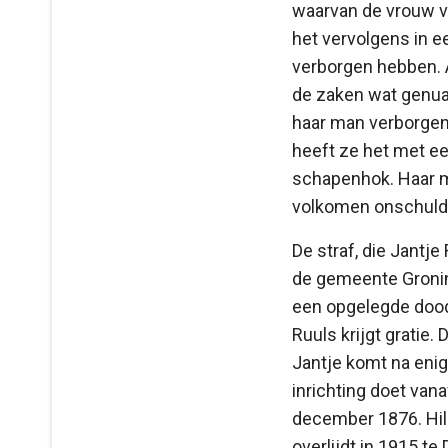
waarvan de vrouw v
het vervolgens in 
verborgen hebben. 
de zaken wat genuan
haar man verborgen 
heeft ze het met ee
schapenhok. Haar ma
volkomen onschuldig.
De straf, die Jantje
de gemeente Groning
een opgelegde doods
Ruuls krijgt gratie.
Jantje komt na enig
inrichting doet van
december 1876. Hilb
overlijdt in 1915 te