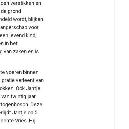
doen verstikken en
 de grond
deld wordt, blijken
zwangerschap voor
een levend kind,
n in het
g van zaken en is
t te voeren binnen
gratie verleent van
rokken. Ook Jantje
 van twintig jaar.
Hertogenbosch. Deze
lijdt Jantje op 5
eente Vries. Hij