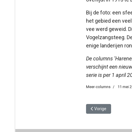
Bij de foto: een s
het gebied een vee
vee werd geweid. Di
Vogelzangsteeg. D
enige landerijen ro
De columns ‘Harene
verschijnt een nieu
serie is per 1 april 
Meer-columns
11 mei 
Vorig artikel: Tegensl
Vorige