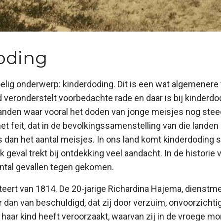
oding
elig onderwerp: kinderdoding. Dit is een wat algemenere
veronderstelt voorbedachte rade en daar is bij kinderdodi
 landen waar vooral het doden van jonge meisjes nog stee
t het feit, dat in de bevolkingssamenstelling van die lande
is dan het aantal meisjes. In ons land komt kinderdoding 
jk geval trekt bij ontdekking veel aandacht. In de histori
antal gevallen tegen gekomen.
teert van 1814. De 20-jarige Richardina Hajema, dienstm
r dan van beschuldigd, dat zij door verzuim, onvoorzichti
haar kind heeft veroorzaakt, waarvan zij in de vroege m