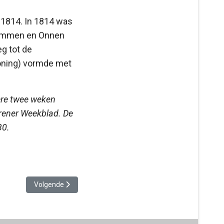
 1814. In 1814 was
Glimmen en Onnen
eg tot de
oning) vormde met
ere twee weken
arener Weekblad. De
30.
Volgende artikel: Dode bij brand te Onnen
Volgende