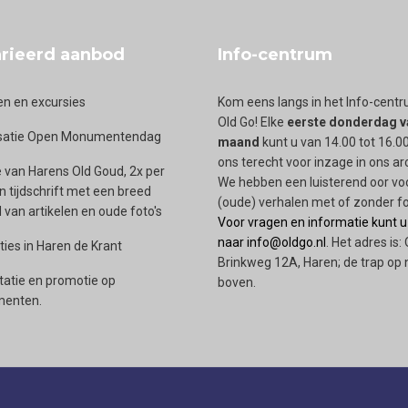
rieerd aanbod
Info-centrum
en en excursies
Kom eens langs in het Info-cent
Old Go! Elke
eerste donderdag v
satie Open Monumentendag
maand
kunt u van 14.00 tot 16.00
ons terecht voor inzage in ons ar
 van Harens Old Goud, 2x per
We hebben een luisterend oor vo
en tijdschrift met een breed
(oude) verhalen met of zonder fo
van artikelen en oude foto's
Voor vragen en informatie kunt u
naar info@oldgo.nl
. Het adres is:
ties in Haren de Krant
Brinkweg 12A, Haren; de trap op 
tatie en promotie op
boven.
enten.