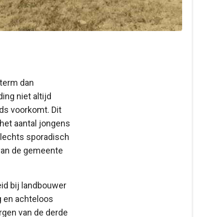
 term dan
ng niet altijd
ds voorkomt. Dit
n het aantal jongens
slechts sporadisch
e van de gemeente
eid bij landbouwer
g en achteloos
orgen van de derde