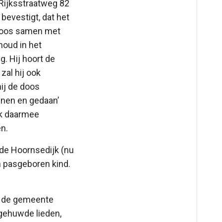
 Rijksstraatweg 82
bevestigt, dat het
 doos samen met
houd in het
. Hij hoort de
zal hij ook
ij de doos
nen en gedaan’
ak daarmee
en.
de Hoornsedijk (nu
n pasgeboren kind.
ot de gemeente
gehuwde lieden,