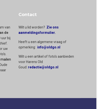
Contact
rum van
Wilt u lid worden?
Zie ons
an de
aanmeldingsformulier.
 uur bij
Heeft u een algemene vraag of
chief.
opmerking:
info@oldgo.nl
or uw
to’s.
Wilt u een artikel of foto's aanbieden
 mailen
voor Harens Old
 Oude
Goud:
redactie@oldgo.nl
naar