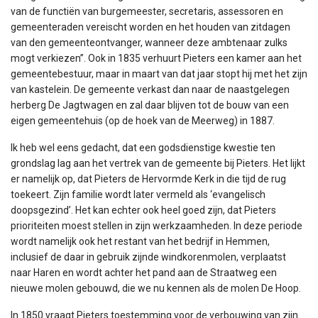
van de functiën van burgemeester, secretaris, assessoren en
gemeenteraden vereischt worden en het houden van zitdagen
van den gemeenteontvanger, wanneer deze ambtenaar zulks
mogt verkiezen”. Ook in 1835 verhuurt Pieters een kamer aan het
gemeentebestuur, maar in maart van dat jaar stopt hij met het zijn
van kastelein. De gemeente verkast dan naar de naastgelegen
herberg De Jagtwagen en zal daar blijven tot de bouw van een
eigen gemeentehuis (op de hoek van de Meerweg) in 1887.
Ik heb wel eens gedacht, dat een godsdienstige kwestie ten
grondslag lag aan het vertrek van de gemeente bij Pieters. Het lijkt
er namelijk op, dat Pieters de Hervormde Kerk in die tijd de rug
toekeert. Zijn familie wordt later vermeld als ‘evangelisch
doopsgezind’. Het kan echter ook heel goed zijn, dat Pieters
prioriteiten moest stellen in zijn werkzaamheden. In deze periode
wordt namelijk ook het restant van het bedrijf in Hemmen,
inclusief de daar in gebruik zijnde windkorenmolen, verplaatst
naar Haren en wordt achter het pand aan de Straatweg een
nieuwe molen gebouwd, die we nu kennen als de molen De Hoop.
In 1850 vraagt Pieters toestemming voor de verbouwing van zijn