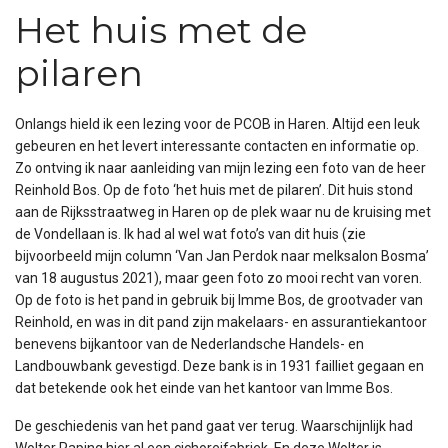
Het huis met de
pilaren
Onlangs hield ik een lezing voor de PCOB in Haren. Altijd een leuk
gebeuren en het levert interessante contacten en informatie op.
Zo ontving ik naar aanleiding van mijn lezing een foto van de heer
Reinhold Bos. Op de foto ‘het huis met de pilaren’. Dit huis stond
aan de Rijksstraatweg in Haren op de plek waar nu de kruising met
de Vondellaan is. Ik had al wel wat foto’s van dit huis (zie
bijvoorbeeld mijn column ‘Van Jan Perdok naar melksalon Bosma’
van 18 augustus 2021), maar geen foto zo mooi recht van voren.
Op de foto is het pand in gebruik bij Imme Bos, de grootvader van
Reinhold, en was in dit pand zijn makelaars- en assurantiekantoor
benevens bijkantoor van de Nederlandsche Handels- en
Landbouwbank gevestigd. Deze bank is in 1931 failliet gegaan en
dat betekende ook het einde van het kantoor van Imme Bos.
De geschiedenis van het pand gaat ver terug. Waarschijnlijk had
Wolter Paping hier al een cichoreifabriek. En deze Wolter is