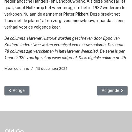
Nederlandsche Handels- en Landbouwbank. Als deze bank failliet
gaat, koopt Holtkamp het weer terug, om het in 1932 wederom te
verkopen. Nu aan de aannemer Pieter Pikkert. Deze breekt het
‘huis met de pilaren’ af en zorgt voor nieuwbouw, maar dat is een
verhaal voor de volgende keer.
De columns ‘Harener Historie’ worden geschreven door Eppo van
Koldam. Iedere twee weken verschijnt een nieuwe column. De eerste
78 columns zijn verschenen in het Harener Weekblad. De serie is per
1 april 2020 voortgezet op www.oldgo.nl. Dit is digitale column nr. 45.
Meer-columns
15 december 2021
Vorig artikel: Garage Postema en slager Kamps
Volgende artikel
Vorige
Volgende
Old Go