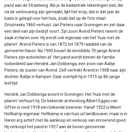
pand aan de Straatweg. Als je de kadastrale tekeningen ziet, die
na de verbouwing zijn gemaakt, lijkt het erop, dat in dat jaar de
basis is gelegd voor het huis, zoals dat op de foto staat.
Omstreeks 1860 verhuist Jan Pieters naar Groningen en zet daar
een deel van zijn bedrijf voort. Zijn zoon Arend Pieters neemt de
zaak in Haren over. Hij wordt ook eigenaar van het ‘huis met de
pilaren’. Arend Pieters is van 1872 tot 1879 raadslid van de
gemeente Haren. Na 1900 bouwt de inmiddels 70-jarige Arend
Pieters zijn activiteiten af. Het pand wordt binnen de familie
toebedeeld aan Hendrik Jan Dobbenga, een zoon van Aaltje
Pieters, de zuster van Arend. Zelf vertrekt Arend in 1908 naar zijn
dochter Aaltje in Kampen. Daar overlijdt hij in 1915 op 86-jarige
leeftijd.
Hendrik Jan Dobbenga woont in Groningen. Het ‘huis met de
pilaren’ verhuurt hij. De bekende archeoloog Albert Egges van
Giffen is rond 1918 een bekende bewoner. Vanaf 1922 is Meint
Holtkamp eigenaar. Holtkamp is van huis uit landbouwer, maar is in
Haren erg actief met de aankoop en verkoop van onroerend goed.
Hij verkoopt het pand in 1927 aan de boven genoemde