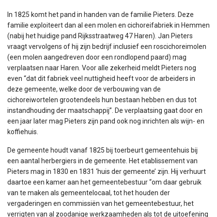
In 1825 komt het pand in handen van de familie Pieters. Deze
familie exploiteert dan al een molen en cichoreifabriek in Hemmen
(nabij het huidige pand Rijksstraatweg 47 Haren). Jan Pieters
vraagt vervolgens of hij zijn bedrijf inclusief een roscichoreimolen
(een molen aangedreven door een rondlopend paard) mag
verplaatsen naar Haren. Voor alle zekerheid meldt Pieters nog
even “dat dit fabriek veel nuttigheid heeft voor de arbeiders in
deze gemeente, welke door de verbouwing van de
cichoreiwortelen grootendeels hun bestaan hebben en dus tot
instandhouding der maatschappij”. De verplaatsing gaat door en
een jaar later mag Pieters zijn pand ook nog inrichten als wijn- en
koffiehuis.
De gemeente houdt vanaf 1825 bij toerbeurt gemeentehuis bij
een aantal herbergiers in de gemeente. Het etablissement van
Pieters mag in 1830 en 1831 ‘huis der gemeente’ zijn. Hij verhuurt
daartoe een kamer aan het gemeentebestuur “om daar gebruik
van te maken als gemeentelocaal, tot het houden der
vergaderingen en commissiën van het gemeentebestuur, het
verrigten van al zoodanige werkzaamheden als tot de uitoefening