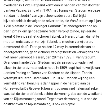
overleden in 1792. Het pand komt dan in handen van zijn dochter
Jantien Paping. Zij huwt in 1797 met Tonnis van Stedum en deze
zet dan het bedrijf van zijn schoonvader voort. Dat blijkt
bijvoorbeeld uit de volgende advertentie, die Van Stedum op 1 juni
1798 plaatste in de Groninger Courant: “De ondergetekende op
den 12 may, om genoegzame reden verpligt zijnde, zijn eerste
knegt R. Feringa in het cichoreij fabriek te Haren, uit zijn dienst te
moeten ontslaan, en van zijn fabriek te moeten verwijderen,
adverteerd dat R. Feringa na den 12 may, in commissie van de
ondergetekende, geen cichoreij verkogt heeft en vervolgens ook
niet meer verkoopt. Haaren, den 29 may 1798. T. van Stedum”.
Overigens handelt Van Stedum net als zijn schoonvader niet
alleen in cichorei, maar ook in hout. In 1809 loopt het huwelijk van
Jantien Paping en Tonnis van Stedum op de klippen. Tonnis
verdwijnt uit Haren. Jaren later – in 1832 – vinden wij nog een
vermelding van hem. Hij is dan tapper in de herberg aan de
Hunzeweg bij De Groeve. Ik ben er trouwens niet helemaal zeker
van, dat de cichoreifabriek achter de woning, dus aan de westkant
van de Rijksstraatweg stond. Tegenover de woning, dus aan de
oostkant van de Rijksstraatweg, is ook een optie.