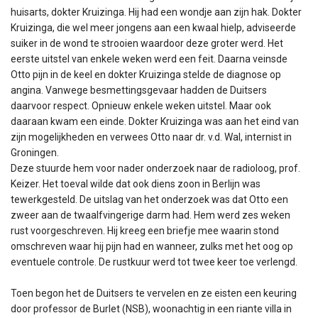
huisarts, dokter Kruizinga. Hij had een wondje aan zijn hak. Dokter
Kruizinga, die wel meer jongens aan een kwaal hielp, adviseerde
suiker in de wond te strooien waardoor deze groter werd. Het
eerste uitstel van enkele weken werd een feit. Daarna veinsde
Otto pijn in de keel en dokter Kruizinga stelde de diagnose op
angina. Vanwege besmettingsgevaar hadden de Duitsers
daarvoor respect. Opnieuw enkele weken uitstel. Maar ook
daaraan kwam een einde. Dokter Kruizinga was aan het eind van
zijn mogelijkheden en verwees Otto naar dr. v.d. Wal, internist in
Groningen.
Deze stuurde hem voor nader onderzoek naar de radioloog, prof.
Keizer. Het toeval wilde dat ook diens zoon in Berlijn was
tewerkgesteld. De uitslag van het onderzoek was dat Otto een
zweer aan de twaalfvingerige darm had. Hem werd zes weken
rust voorgeschreven. Hij kreeg een briefje mee waarin stond
omschreven waar hij pijn had en wanneer, zulks met het oog op
eventuele controle. De rustkuur werd tot twee keer toe verlengd.
Toen begon het de Duitsers te vervelen en ze eisten een keuring
door professor de Burlet (NSB), woonachtig in een riante villa in