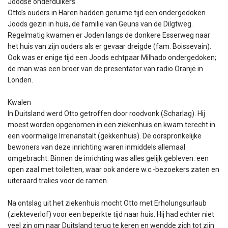
Joodse onderduikers
Otto’s ouders in Haren hadden geruime tijd een ondergedoken
Joods gezin in huis, de familie van Geuns van de Dilgtweg.
Regelmatig kwamen er Joden langs de donkere Esserweg naar
het huis van zijn ouders als er gevaar dreigde (fam. Boissevain).
Ook was er enige tijd een Joods echtpaar Milhado ondergedoken;
de man was een broer van de presentator van radio Oranje in
Londen.
Kwalen
In Duitsland werd Otto getroffen door roodvonk (Scharlag). Hij
moest worden opgenomen in een ziekenhuis en kwam terecht in
een voormalige Irrenanstalt (gekkenhuis). De oorspronkelijke
bewoners van deze inrichting waren inmiddels allemaal
omgebracht. Binnen de inrichting was alles gelijk gebleven: een
open zaal met toiletten, waar ook andere w.c.-bezoekers zaten en
uiteraard tralies voor de ramen.
Na ontslag uit het ziekenhuis mocht Otto met Erholungsurlaub
(ziekteverlof) voor een beperkte tijd naar huis. Hij had echter niet
veel zin om naar Duitsland terug te keren en wendde zich tot zijn