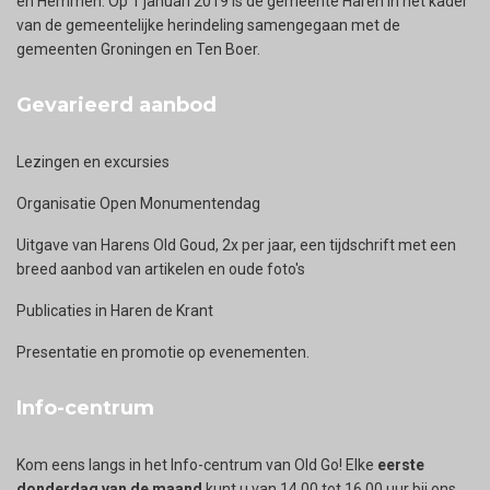
en Hemmen. Op 1 januari 2019 is de gemeente Haren in het kader
van de gemeentelijke herindeling samengegaan met de
gemeenten Groningen en Ten Boer.
Gevarieerd aanbod
Lezingen en excursies
Organisatie Open Monumentendag
Uitgave van Harens Old Goud, 2x per jaar, een tijdschrift met een
breed aanbod van artikelen en oude foto's
Publicaties in Haren de Krant
Presentatie en promotie op evenementen.
Info-centrum
Kom eens langs in het Info-centrum van Old Go! Elke
eerste
donderdag van de maand
kunt u van 14.00 tot 16.00 uur bij ons