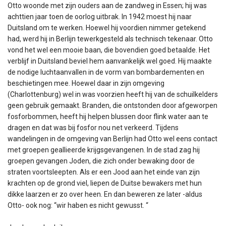
Otto woonde met zijn ouders aan de zandweg in Essen; hij was
achttien jaar toen de oorlog uitbrak. In 1942 moest hij naar
Duitsland om te werken. Hoewel hij voordien nimmer getekend
had, werd hij in Berlijn tewerkgesteld als technisch tekenaar. Otto
vond het wel een mooie baan, die bovendien goed betaalde. Het
verblijf in Duitsland beviel hem aanvankelijk wel goed. Hij maakte
de nodige luchtaanvallen in de vorm van bombardementen en
beschietingen mee. Hoewel daar in zijn omgeving
(Charlottenburg) wel in was voorzien heeft hij van de schuilkelders
geen gebruik gemaakt. Branden, die ontstonden door afgeworpen
fosforbommen, heeft hij helpen blussen door flink water aan te
dragen en dat was bij fosfor nou net verkeerd. Tijdens
wandelingen in de omgeving van Berlijn had Otto wel eens contact
met groepen geallieerde krijgsgevangenen. In de stad zag hij
groepen gevangen Joden, die zich onder bewaking door de
straten voortsleepten. Als er een Jood aan het einde van zijn
krachten op de grond viel, liepen de Duitse bewakers met hun
dikke laarzen er zo over heen. En dan beweren ze later -aldus
Otto- ook nog: “wir haben es nicht gewusst. “