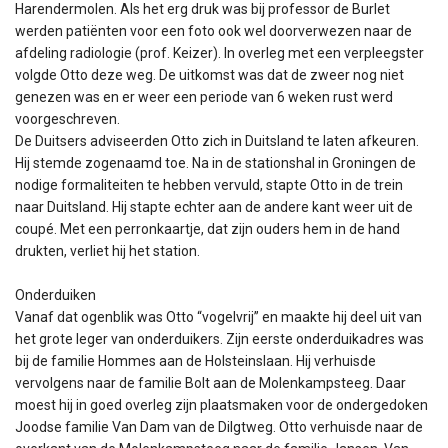
Harendermolen. Als het erg druk was bij professor de Burlet
werden patiënten voor een foto ook wel doorverwezen naar de
afdeling radiologie (prof. Keizer). In overleg met een verpleegster
volgde Otto deze weg. De uitkomst was dat de zweer nog niet
genezen was en er weer een periode van 6 weken rust werd
voorgeschreven.
De Duitsers adviseerden Otto zich in Duitsland te laten afkeuren.
Hij stemde zogenaamd toe. Na in de stationshal in Groningen de
nodige formaliteiten te hebben vervuld, stapte Otto in de trein
naar Duitsland. Hij stapte echter aan de andere kant weer uit de
coupé. Met een perronkaartje, dat zijn ouders hem in de hand
drukten, verliet hij het station.
Onderduiken
Vanaf dat ogenblik was Otto “vogelvrij” en maakte hij deel uit van
het grote leger van onderduikers. Zijn eerste onderduikadres was
bij de familie Hommes aan de Holsteinslaan. Hij verhuisde
vervolgens naar de familie Bolt aan de Molenkampsteeg. Daar
moest hij in goed overleg zijn plaatsmaken voor de ondergedoken
Joodse familie Van Dam van de Dilgtweg. Otto verhuisde naar de