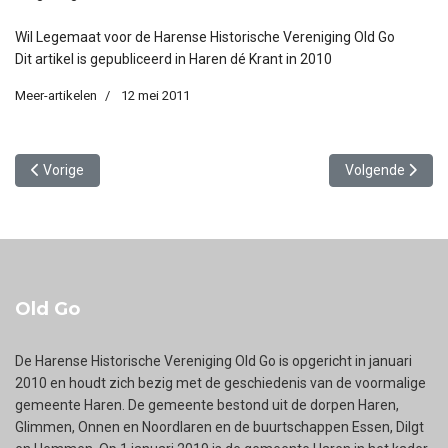
Wil Legemaat voor de Harense Historische Vereniging Old Go
Dit artikel is gepubliceerd in Haren dé Krant in 2010
Meer-artikelen
12 mei 2011
Vorig artikel: Kind in de oorlog: Lieneke Holle
Volgende artike
Vorige
Volgende
Old Go
De Harense Historische Vereniging Old Go is opgericht in januari
2010 en houdt zich bezig met de geschiedenis van de voormalige
gemeente Haren. De gemeente bestond uit de dorpen Haren,
Glimmen, Onnen en Noordlaren en de buurtschappen Essen, Dilgt